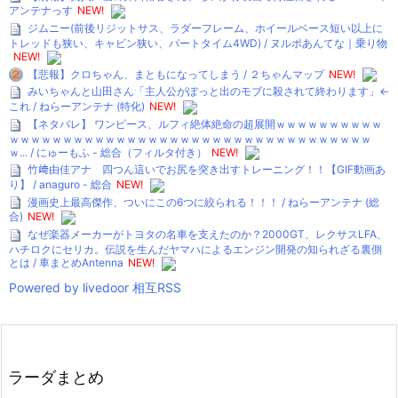
アンテナっす
NEW!
ジムニー(前後リジットサス、ラダーフレーム、ホイールベース短い以上に
トレッドも狭い、キャビン狭い、パートタイム4WD) / ヌルポあんてな｜乗り物
NEW!
【悲報】クロちゃん、まともになってしまう / ２ちゃんマップ
NEW!
みいちゃんと山田さん「主人公がぽっと出のモブに殺されて終わります」←
これ / ねらーアンテナ (特化)
NEW!
【ネタバレ】 ワンピース、ルフィ絶体絶命の超展開ｗｗｗｗｗｗｗｗｗｗ
ｗｗｗｗｗｗｗｗｗｗｗｗｗｗｗｗｗｗｗｗｗｗｗｗｗｗｗｗｗｗｗｗｗｗ
ｗ... / にゅーもふ - 総合（フィルタ付き）
NEW!
竹﨑由佳アナ 四つん這いでお尻を突き出すトレーニング！！【GIF動画あ
り】 / anaguro - 総合
NEW!
漫画史上最高傑作、ついにこの6つに絞られる！！！ / ねらーアンテナ (総
合)
NEW!
なぜ楽器メーカーがトヨタの名車を支えたのか？2000GT、レクサスLFA、
ハチロクにセリカ。伝説を生んだヤマハによるエンジン開発の知られざる裏側
とは / 車まとめAntenna
NEW!
Powered by livedoor 相互RSS
ラーダまとめ