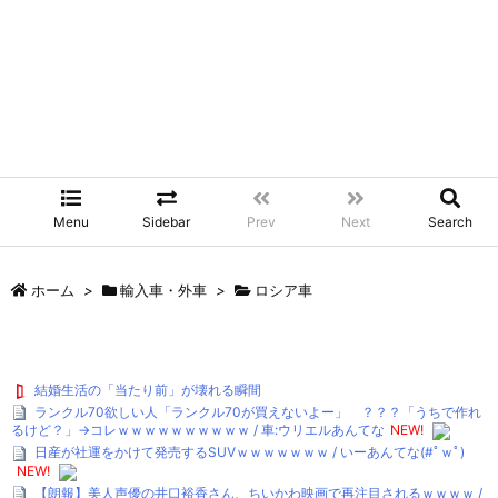
Menu
Sidebar
Prev
Next
Search
ホーム
>
輸入車・外車
>
ロシア車
結婚生活の「当たり前」が壊れる瞬間
ランクル70欲しい人「ランクル70が買えないよー」 ？？？「うちで作れ
るけど？」→コレｗｗｗｗｗｗｗｗｗｗ / 車:ウリエルあんてな
NEW!
日産が社運をかけて発売するSUVｗｗｗｗｗｗｗ / いーあんてな(#ﾟｗﾟ)
NEW!
【朗報】美人声優の井口裕香さん、ちいかわ映画で再注目されるｗｗｗｗ /