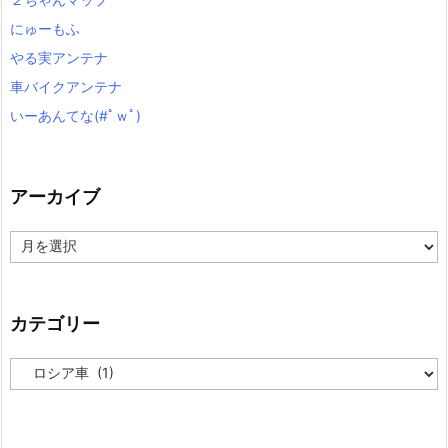
にゅーもふ
やる実アンテナ
車バイクアンテナ
いーあんてな(#ﾟｗﾟ)
アーカイブ
ア
ー
カ
イ
ブ
カテゴリー
カ
テ
ゴ
リ
ー