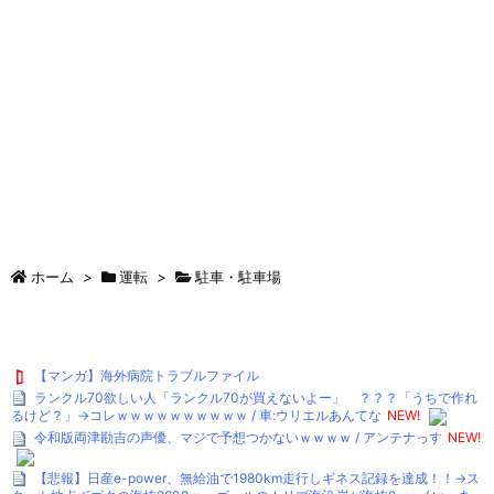
ホーム
>
運転
>
駐車・駐車場
【マンガ】海外病院トラブルファイル
ランクル70欲しい人「ランクル70が買えないよー」 ？？？「うちで作れ
るけど？」→コレｗｗｗｗｗｗｗｗｗｗ / 車:ウリエルあんてな
NEW!
令和版両津勘吉の声優、マジで予想つかないｗｗｗｗ / アンテナっす
NEW!
【悲報】日産e-power、無給油で1980km走行しギネス記録を達成！！→ス