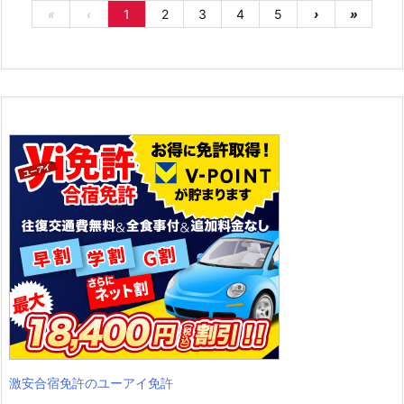
«
‹
1
2
3
4
5
›
»
激安合宿免許のユーアイ免許