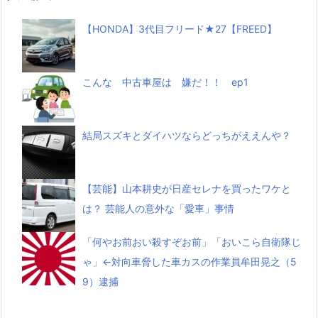
【HONDA】3代目フリード★27【FREED】
こんな 中古車屋は 嫌だ！！ ep1
結局スズキとダイハツならどっちがええんや？
【芸能】山本耕史が日産セレナを買ったワケと
は？ 芸能人の意外な「愛車」事情
「何やお前おい殺すぞお前」「おいこら自衛隊じ
ゃ」←対向車脅した車カスの作業員牟田晃之（5
9）逮捕