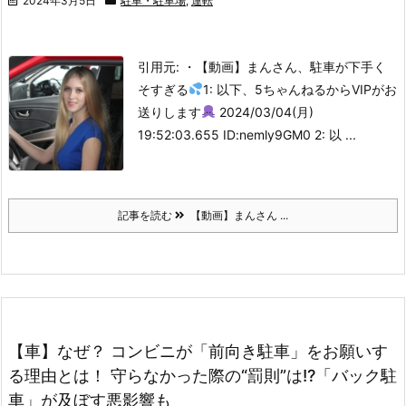
2024年3月5日
駐車・駐車場
,
運転
引用元: ・【動画】まんさん、駐車が下手く
そすぎる
1: 以下、5ちゃんねるからVIPがお
送りします
2024/03/04(月)
19:52:03.655 ID:nemly9GM0 2: 以 ...
記事を読む
【動画】まんさん ...
【車】なぜ？ コンビニが「前向き駐車」をお願いす
る理由とは！ 守らなかった際の“罰則”は!?「バック駐
車」が及ぼす悪影響も