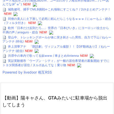
タート地点ボゴタの海抜2600ｍ、ゴールのカリブ海沿岸が海抜0ｍ… / いーあ
んてな(#ﾟｗﾟ)
NEW!
城島健司、捕手でMLB挑戦←これ地味にすごくね？ / 2chまとめアンテナ！
NEW!
同僚の美人に土下座して必死に頼んだらこうなるｗｗｗ / にゅーもふ - 総合
（フィルタ付き）
NEW!
欧州「日本だけ反則だろ…」 世界の『日本びいき』にヨーロッパ全土から
不満の声 / anaguro - 総合
NEW!
登山中、トレッキングポールが体に突き刺さった男性、自力で下山 / ねらー
アンテナ (特化)
NEW!
井上清華アナ 「朗読劇」ヴィジュアル撮影！！【GIF動画あり】 / ねらー
アンテナ (総合)
NEW!
渋滞中の車内で歌ってる奴www / 車まとめAntenna
NEW!
実証実験都市「ウーブン・シティ」が一般の居住希望者の募集開始 すでに
トヨタ関係者が居住 / ヌルポあんてな｜乗り物
NEW!
Powered by livedoor 相互RSS
【動画】陽キャさん、GTAみたいに駐車場から脱出
してしまう