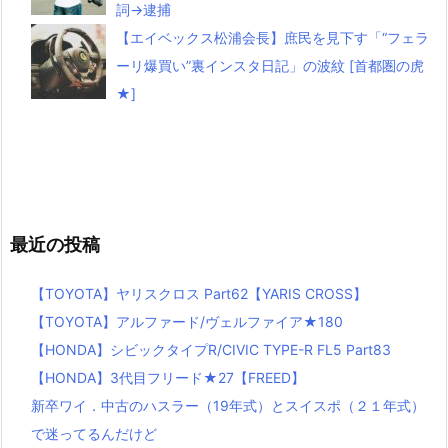
詞→逮捕
【エイベックス松浦会長】庶民を見下す「“フェラ
ーリ爆買い”裏インスタ日記」の波紋 [首都圏の虎
★]
最近の投稿
【TOYOTA】ヤリスクロス Part62【YARIS CROSS】
【TOYOTA】アルファード/ヴェルファイア★180
【HONDA】シビックタイプR/CIVIC TYPE-R FL5 Part83
【HONDA】3代目フリード★27【FREED】
新卒ワイ．中古のハスラー（19年式）とスイスポ（２１年式）
で迷ってるんだけど