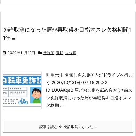
免許取消になった屑が再取得を目指すスレ欠格期間1
1年目
2020年11月12日
免許証
,
運転
,
未分類
引用元:
1: 名無しさん＠そうだドライブへ行こ
う 2020/10/18(日) 07:16:29.32
ID:LUUAKqaB 屑どおし傷を舐め合おう
※前ス
レ
免許取消になった屑が再取得を目指すスレ
欠格期 ...
記事を読む
免許取消になった ...