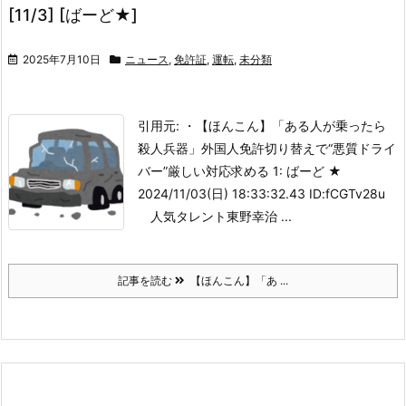
[11/3] [ばーど★]
2025年7月10日
ニュース
,
免許証
,
運転
,
未分類
引用元: ・【ほんこん】「ある人が乗ったら
殺人兵器」外国人免許切り替えで“悪質ドライ
バー”厳しい対応求める
1: ばーど ★
2024/11/03(日) 18:33:32.43 ID:fCGTv28u
人気タレント東野幸治 ...
記事を読む
【ほんこん】「あ ...