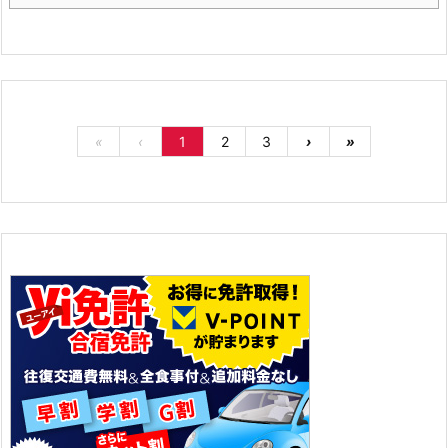
«
‹
1
2
3
›
»