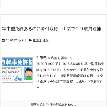
準中型免許あるのに原付取得 山梨で２９歳男逮捕
2020年11月9日
免許証
,
運転
引用元:
1: 名無し募集中。。。
2020/11/09(月) 19:16:56.09 0 準中型運転免
許を持っているにもかかわらず原付免許を取
得したとして、山梨県警韮崎署は９日、道交
法違反（免許証不正取得）の疑いで甲府市住
吉 ...
記事を読む
準中型免許あるの ...