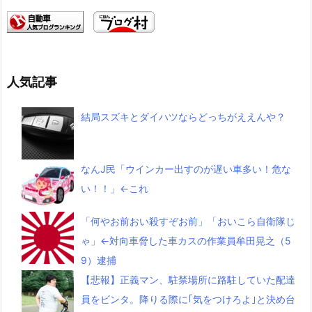
人気記事
結局スズキとダイハツならどっちがええんや？
なんJ民「ウインカー出すのが遅い車多い！危な
い！！」←これ
「何やお前おい殺すぞお前」「おいこら自衛隊じ
ゃ」←対向車脅した車カスの作業員牟田晃之（5
9）逮捕
【悲報】正義マン、駐禁場所に路駐していた配達
員をビンタ。降りる際に｢気をつけろよ｣と決め台