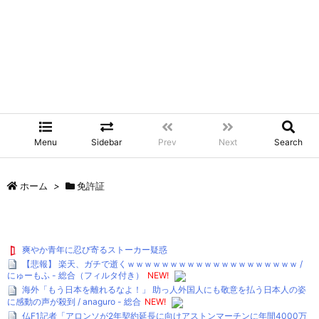
Menu
Sidebar
Prev
Next
Search
ホーム
>
免許証
爽やか青年に忍び寄るストーカー疑惑
【悲報】 楽天、ガチで逝くｗｗｗｗｗｗｗｗｗｗｗｗｗｗｗｗｗｗｗｗ /
にゅーもふ - 総合（フィルタ付き）
NEW!
海外「もう日本を離れるなよ！」 助っ人外国人にも敬意を払う日本人の姿
に感動の声が殺到 / anaguro - 総合
NEW!
仏F1記者「アロンソが2年契約延長に向けアストンマーチンに年間4000万