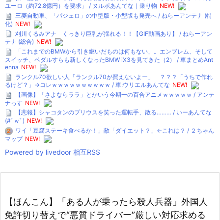
ユーロ（約72.8億円）を要求」 / ヌルポあんてな｜乗り物
NEW!
三菱自動車、「パジェロ」の中型版・小型版も発売へ / ねらーアンテナ (特
化)
NEW!
刈川くるみアナ くっきり巨乳が揺れる！！【GIF動画あり】 / ねらーアン
テナ (総合)
NEW!
「これまでのBMWから引き継いだものは何もない」。エンブレム、そして
スイッチ、ペダルすらも新しくなったBMW iX3を見てきた（2） / 車まとめAnt
enna
NEW!
ランクル70欲しい人「ランクル70が買えないよー」 ？？？「うちで作れ
るけど？」→コレｗｗｗｗｗｗｗｗｗｗ / 車:ウリエルあんてな
NEW!
【画像】「さよならララ」とかいう今期一の百合アニメｗｗｗｗｗ / アンテ
ナっす
NEW!
【悲報】シャコタンのプリウスを笑った運転手、散る……… / いーあんてな
(#ﾟｗﾟ)
NEW!
ワイ「豆腐ステーキ食べるか！」敵「ダイエット？」←これは？ / ２ちゃん
マップ
NEW!
Powered by livedoor 相互RSS
【ほんこん】「ある人が乗ったら殺人兵器」外国人
免許切り替えで“悪質ドライバー”厳しい対応求める