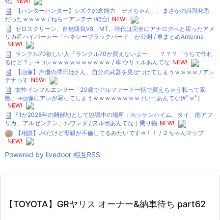
化)
NEW!
【ハンターハンター】シズクの念能力「デメちゃん」、まさかの具現化系
だったｗｗｗｗ / ねらーアンテナ (総合)
NEW!
ゼロスクリーン、自然吸気V8、MT。時代は完全にアナログへと戻ったアメ
リカ産ハイパーカー「ヘネシーブラックバード」が公開 / 車まとめAntenna
NEW!
ランクル70欲しい人「ランクル70が買えないよー」 ？？？「うちで作れ
るけど？」→コレｗｗｗｗｗｗｗｗｗｗ / 車:ウリエルあんてな
NEW!
【画像】声優の澤田姫さん、自分の武器を見せつけてしまうｗｗｗｗ / アン
テナっす
NEW!
女性インフルエンサー「20歳でアルファード一括で買えちゃう私って素
敵」→画像にアレが写ってしまうｗｗｗｗｗｗｗｗ / いーあんてな(#ﾟｗﾟ)
NEW!
F1が2028年の開催地として協議中の場所：ホッケンハイム、タイ、南アフ
リカ、アルゼンチン、ルワンダ / ヌルポあんてな｜乗り物
NEW!
【相談】JKだけど母親が不倫してるみたいです⇒！！ / ２ちゃんマップ
NEW!
Powered by livedoor 相互RSS
【TOYOTA】GRヤリス オーナー&納車待ち part62