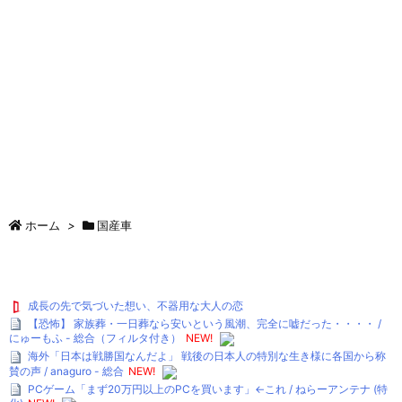
ホーム
>
国産車
成長の先で気づいた想い、不器用な大人の恋
【恐怖】 家族葬・一日葬なら安いという風潮、完全に嘘だった・・・・ /
にゅーもふ - 総合（フィルタ付き）
NEW!
海外「日本は戦勝国なんだよ」 戦後の日本人の特別な生き様に各国から称
賛の声 / anaguro - 総合
NEW!
PCゲーム「まず20万円以上のPCを買います」←これ / ねらーアンテナ (特