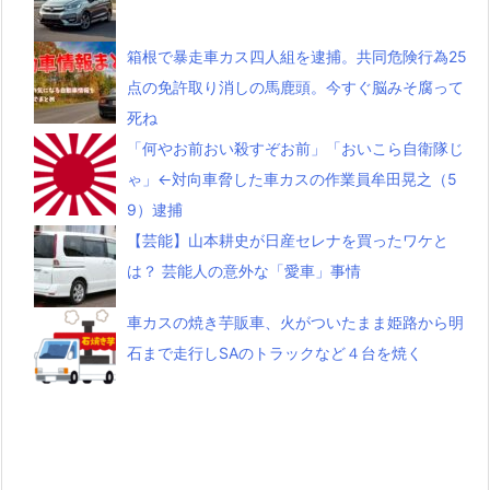
箱根で暴走車カス四人組を逮捕。共同危険行為25
点の免許取り消しの馬鹿頭。今すぐ脳みそ腐って
死ね
「何やお前おい殺すぞお前」「おいこら自衛隊じ
ゃ」←対向車脅した車カスの作業員牟田晃之（5
9）逮捕
【芸能】山本耕史が日産セレナを買ったワケと
は？ 芸能人の意外な「愛車」事情
車カスの焼き芋販車、火がついたまま姫路から明
石まで走行しSAのトラックなど４台を焼く