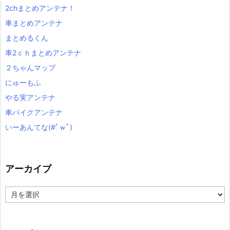
2chまとめアンテナ！
車まとめアンテナ
まとめるくん
車2ｃｈまとめアンテナ
２ちゃんマップ
にゅーもふ
やる実アンテナ
車バイクアンテナ
いーあんてな(#ﾟｗﾟ)
アーカイブ
ア
ー
カ
イ
ブ