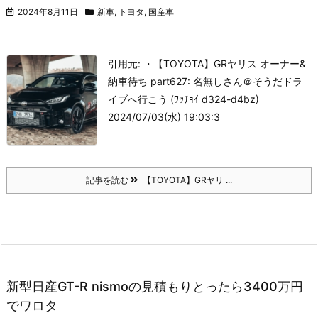
2024年8月11日
新車
,
トヨタ
,
国産車
引用元: ・【TOYOTA】GRヤリス オーナー&
納車待ち part62
7: 名無しさん＠そうだドラ
イブへ行こう (ﾜｯﾁｮｲ d324-d4bz)
2024/07/03(水) 19:03:3
記事を読む
【TOYOTA】GRヤリ ...
新型日産GT-R nismoの見積もりとったら3400万円
でワロタ