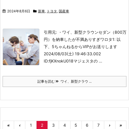
2024年8月6日
新車
,
トヨタ
,
国産車
引用元: ・ワイ、新型クラウンセダン（800万
円）を納車したが不満ありすぎワロタ
1: 以
下、5ちゃんねるからVIPがお送りします
2024/08/03(土) 19:46:33.002
ID:fjKXnokU018マジェスタの ...
記事を読む
ワイ、新型クラウ ...
«
‹
1
2
3
4
5
6
7
›
»