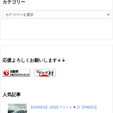
カテゴリー
カ
テ
ゴ
リ
ー
応援よろしくお願いします↓↓
人気記事
【HONDA】3代目フリード★27【FREED】