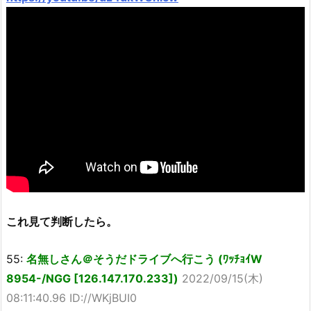
これ見て判断したら。
55:
名無しさん＠そうだドライブへ行こう (ﾜｯﾁｮｲW
8954-/NGG [126.147.170.233])
2022/09/15(木)
08:11:40.96 ID://WKjBUI0