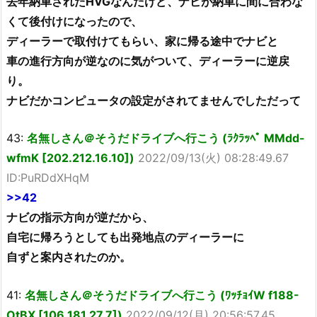
去年納車されたHVGなんだけど、ナビが納車に間に合わな
くて後付けになったので、
ディーラーで取付けてもらい、家に帰る途中でナビと
車の進行方向が逆なのに気がついて、ディーラーに逆戻
り。
ナビだかコンピュータの設定がされてませんでしただって
43:
名無しさん＠そうだドライブへ行こう (ﾗｸﾗｯﾍﾟ MMdd-
wfmK [202.212.16.10])
2022/09/13(火) 08:28:49.67
ID:PuRDdXHqM
>>42
ナビの指示方向が逆だから、
自宅に帰ろうとしても出発地点のディーラーに
自ずと案内されたのか。
41:
名無しさん＠そうだドライブへ行こう (ﾜｯﾁｮｲW f188-
OtBX [106.181.27.7])
2022/09/12(月) 20:56:57.45