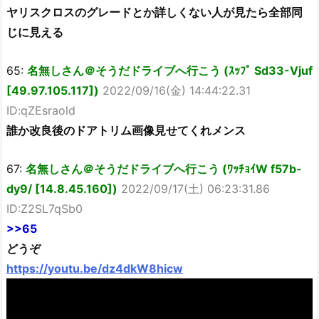
ヤリスクロスのグレードとか詳しくない人が見たら全部同
じに見える
65:
名無しさん＠そうだドライブへ行こう (ｽｯﾌﾟ Sd33-Vjuf
[49.97.105.117])
2022/09/16(金) 14:44:22.31
ID:qZEsraold
誰か改良後のドアトリム画像見せてくれメンス
67:
名無しさん＠そうだドライブへ行こう (ﾜｯﾁｮｲW f57b-
dy9/ [14.8.45.160])
2022/09/17(土) 06:23:31.86
ID:Z2SL7qSb0
>>65
どうぞ
https://youtu.be/dz4dkW8hicw