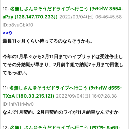
10:
名無しさん＠そうだドライブへ行こう (ﾜｯﾁｮｲW 3554-
aPzy [126.147.170.233])
2022/09/04(日) 06:46:45.58
ID:p8vuGbXf0
>>9
最長11ヶ月くらい待ってるのならそうかも。
今年の1月早々から2月11日までハイブリッドは受注停止し
てその分納期が早まり、2月前半組で納期7ヶ月まで回復し
てるっぽい。
11:
名無しさん＠そうだドライブへ行こう (ﾜｯﾁｮｲW d555-
TXzA [180.33.215.12])
2022/09/04(日) 16:07:28.38
ID:1nfVHrMw0
なんで1月契約、2月再契約のワイが11月納車なんですか
12:
名無しさん＠そうだドライブへ行こう (ｱｳｱｳｳｰ Sa69-