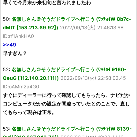
早くて今月末か来初旬と言われましたわ
50:
名無しさん＠そうだドライブへ行こう (ﾜｯﾁｮｲW 8b7c-
dMtT [153.213.69.92])
2022/09/13(火) 21:46:13.68
ID:rf1AnkHA0
>>49
早すぎん？
52:
名無しさん＠そうだドライブへ行こう (ﾜｯﾁｮｲ 9160-
QeuG [112.140.20.111])
2022/09/13(火) 22:58:02.45
ID:oAMm2a4G0
すぐにディーラーに行って確認してもらったら、ナビだか
コンピュータだかの設定が間違っていたとのことで、直し
てもらって現在は正常。
53:
名無しさん＠そうだドライブへ行こう (ﾜｯﾁｮｲW 8139-