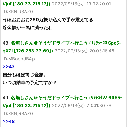
Vjuf [180.33.215.12])
2022/09/13(火) 19:32:20.01
ID:XKNjR8AZ0
うほおおおお280万振り込んで手が震えてる
貯金額が一気に減ったわ
48:
名無しさん＠そうだドライブへ行こう (ｻｻｸｯﾃﾛﾛ Spc5-
qXZl [126.253.23.69])
2022/09/13(火) 20:03:16.46
ID:MBocpdBAp
>>47
自分もほぼ同じ金額。
いつ頃納車の予定ですか？
49:
名無しさん＠そうだドライブへ行こう (ﾜｯﾁｮｲW 6955-
Vjuf [180.33.215.12])
2022/09/13(火) 20:41:30.79
ID:XKNjR8AZ0
>>48