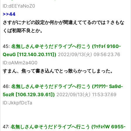
ID:dEEYaNoZ0
>>44
さすがにナビの設定か何かが間違えててるのでは？さもな
くば初期不良とか。
45:
名無しさん＠そうだドライブへ行こう (ﾜｯﾁｮｲ 9160-
QeuG [112.140.20.111])
2022/09/13(火) 09:56:23.76
ID:oAMm2a4G0
すまん、焦って書き込んでとっ散らかってしまった。
46:
名無しさん＠そうだドライブへ行こう (ｱｳｱｳｳｰ Sa9d-
5ozR [106.129.39.61])
2022/09/13(火) 11:53:37.69
ID:JkkpfDcTa
47:
名無しさん＠そうだドライブへ行こう (ﾜｯﾁｮｲW 6955-