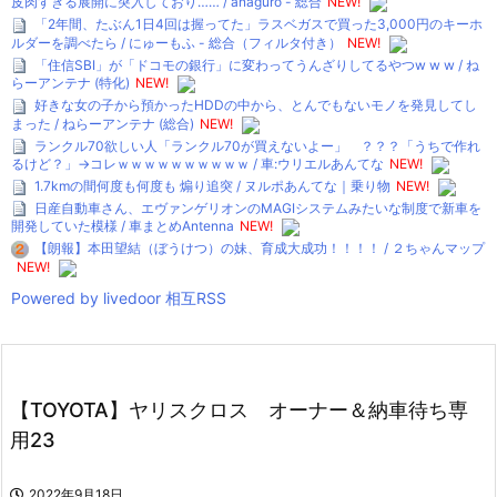
皮肉すぎる展開に突入しており…… / anaguro - 総合
NEW!
「2年間、たぶん1日4回は握ってた」ラスベガスで買った3,000円のキーホ
ルダーを調べたら / にゅーもふ - 総合（フィルタ付き）
NEW!
「住信SBI」が「ドコモの銀行」に変わってうんざりしてるやつw w w / ね
らーアンテナ (特化)
NEW!
好きな女の子から預かったHDDの中から、とんでもないモノを発見してし
まった / ねらーアンテナ (総合)
NEW!
ランクル70欲しい人「ランクル70が買えないよー」 ？？？「うちで作れ
るけど？」→コレｗｗｗｗｗｗｗｗｗｗ / 車:ウリエルあんてな
NEW!
1.7kmの間何度も何度も 煽り追突 / ヌルポあんてな｜乗り物
NEW!
日産自動車さん、エヴァンゲリオンのMAGIシステムみたいな制度で新車を
開発していた模様 / 車まとめAntenna
NEW!
【朗報】本田望結（ぼうけつ）の妹、育成大成功！！！！ / ２ちゃんマップ
NEW!
Powered by livedoor 相互RSS
【TOYOTA】ヤリスクロス オーナー＆納車待ち専
用23
2022年9月18日