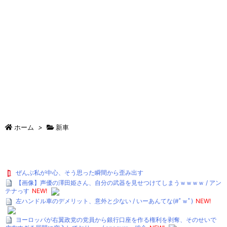
ホーム
>
新車
ぜんぶ私が中心、そう思った瞬間から歪み出す
【画像】声優の澤田姫さん、自分の武器を見せつけてしまうｗｗｗｗ / アン
テナっす
NEW!
左ハンドル車のデメリット、意外と少ない / いーあんてな(#ﾟｗﾟ)
NEW!
ヨーロッパが右翼政党の党員から銀行口座を作る権利を剥奪、そのせいで