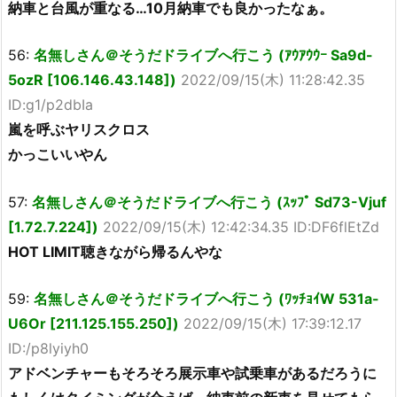
納車と台風が重なる…10月納車でも良かったなぁ。
56:
名無しさん＠そうだドライブへ行こう (ｱｳｱｳｳｰ Sa9d-
5ozR [106.146.43.148])
2022/09/15(木) 11:28:42.35
ID:g1/p2dbIa
嵐を呼ぶヤリスクロス
かっこいいやん
57:
名無しさん＠そうだドライブへ行こう (ｽｯﾌﾟ Sd73-Vjuf
[1.72.7.224])
2022/09/15(木) 12:42:34.35 ID:DF6flEtZd
HOT LIMIT聴きながら帰るんやな
59:
名無しさん＠そうだドライブへ行こう (ﾜｯﾁｮｲW 531a-
U6Or [211.125.155.250])
2022/09/15(木) 17:39:12.17
ID:/p8lyiyh0
アドベンチャーもそろそろ展示車や試乗車があるだろうに