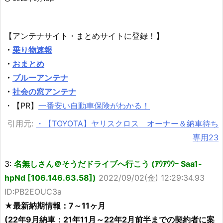
【アンテナサイト・まとめサイトに登録！】
・
乗り物速報
・
おまとめ
・
ブルーアンテナ
・
社会の窓アンテナ
・【PR】
一番安い自動車保険がわかる！
引用元:
・【TOYOTA】ヤリスクロス オーナー＆納車待ち
専用23
3:
名無しさん＠そうだドライブへ行こう (ｱｳｱｳｳｰ Saa1-
hpNd [106.146.63.58])
2022/09/02(金) 12:29:34.93
ID:PB2EOUC3a
★最新納期情報：7～11ヶ月
(22年9月納車：21年11月～22年2月前半までの契約者に案