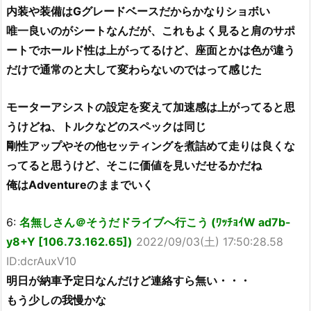
内装や装備はGグレードベースだからかなりショボい
唯一良いのがシートなんだが、これもよく見ると肩のサポ
ートでホールド性は上がってるけど、座面とかは色が違う
だけで通常のと大して変わらないのではって感じた
モーターアシストの設定を変えて加速感は上がってると思
うけどね、トルクなどのスペックは同じ
剛性アップやその他セッティングを煮詰めて走りは良くな
ってると思うけど、そこに価値を見いだせるかだね
俺はAdventureのままでいく
6:
名無しさん＠そうだドライブへ行こう (ﾜｯﾁｮｲW ad7b-
y8+Y [106.73.162.65])
2022/09/03(土) 17:50:28.58
ID:dcrAuxV10
明日が納車予定日なんだけど連絡すら無い・・・
もう少しの我慢かな