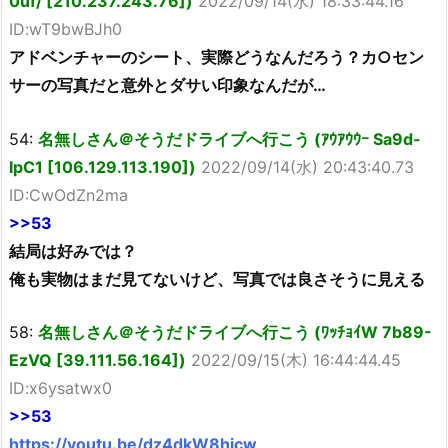
0uf/ [210.237.243.76])
2022/09/14(水) 18:33:44.16
ID:wT9bwBJh0
アドベンチャーのシート、実際どうなんだろう？カ○セン
サーの写真だと意外とダサい印象なんだが…
54:
名無しさん＠そうだドライブへ行こう (ｱｳｱｳｳｰ Sa9d-
IpC1 [106.129.113.190])
2022/09/14(水) 20:43:40.73
ID:CwOdZn2ma
>>53
結局は好みでは？
俺も実物はまだ見てないけど、写真では良さそうに見える
58:
名無しさん＠そうだドライブへ行こう (ﾜｯﾁｮｲW 7b89-
EzVQ [39.111.56.164])
2022/09/15(木) 16:44:44.45
ID:x6ysatwx0
>>53
https://youtu.be/dz4dkW8hicw