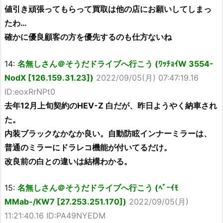
値引き頑張ってもらって買取は他の店にお願いしてしまっ
たわ…
確かに優良顧客の方を優先するのも仕方ないね
14:
名無しさん＠そうだドライブへ行こう (ﾜｯﾁｮｲW 3554-
NodX [126.159.31.23])
2022/09/05(月) 07:47:19.16
ID:eoxRrNPt0
去年12月上旬契約のHEV-Z 白だが、昨日ようやく納車され
た。
内装ブラックなかなか良い。自動防眩インナーミラーは、
普通のミラーにドラレコ機能が付いてるだけ。
改良前の白との違いは結構わかる。
15:
名無しさん＠そうだドライブへ行こう (ﾍﾞｰｲﾓ
MMab-/KW7 [27.253.251.170])
2022/09/05(月)
11:21:40.16 ID:PA49NYEDM