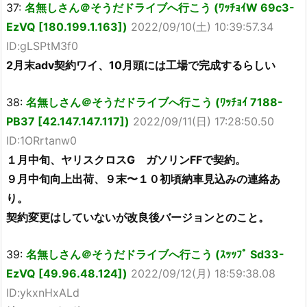
37:
名無しさん＠そうだドライブへ行こう (ﾜｯﾁｮｲW 69c3-
EzVQ [180.199.1.163])
2022/09/10(土) 10:39:57.34
ID:gLSPtM3f0
2月末adv契約ワイ、10月頭には工場で完成するらしい
38:
名無しさん＠そうだドライブへ行こう (ﾜｯﾁｮｲ 7188-
PB37 [42.147.147.117])
2022/09/11(日) 17:28:50.50
ID:1ORrtanw0
１月中旬、ヤリスクロスG ガソリンFFで契約。
９月中旬向上出荷、９末〜１０初頃納車見込みの連絡あ
り。
契約変更はしていないが改良後バージョンとのこと。
39:
名無しさん＠そうだドライブへ行こう (ｽｯｯﾌﾟ Sd33-
EzVQ [49.96.48.124])
2022/09/12(月) 18:59:38.08
ID:ykxnHxALd