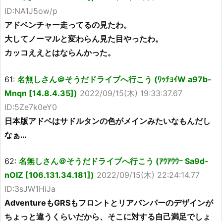
ID:NA1J5ow/p
アドベンチャー走ってるの見たわ。
大してノーマルと変わらん見た目やったわ。
カッコええとはならんかった。
61:
名無しさん＠そうだドライブへ行こう (ﾜｯﾁｮｲW a97b-
Mnqn [14.8.4.35])
2022/09/15(木) 19:33:37.67
ID:5Ze7k0eY0
日本版アドベはサドルタンの色がメインみたいなもんだし
なぁ…
62:
名無しさん＠そうだドライブへ行こう (ｱｳｱｳｳｰ Sa9d-
nOIZ [106.131.34.181])
2022/09/15(木) 22:24:14.77
ID:3sJW1HiJa
AdventureもGRSもフロントとリアバンパーのデザインが
ちょっと違うくらいだから、そこに対する自己満足でしょ