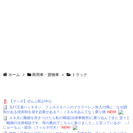
ホーム
>
商用車・貨物車
>
トラック
【マンガ】ぜんぶ私が中心
元F1王者ハッキネン、フェルスタペンのマクラーレン加入の噂に「なぜ調
和がある現体制を崩す必要がある？」 / ヌルポあんてな｜乗り物
NEW!
エネ夫に離婚を突きつけたら私の職場(法律事務所)に乗り込んできた 堂々と
「離婚の法律相談です。母の薦めでこちらに参りました」と言っているが、... /
にゅーもふ - 総合（フィルタ付き）
NEW!