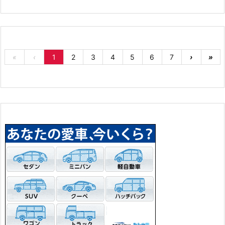
«
‹
1
2
3
4
5
6
7
›
»