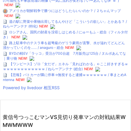
の可能性も←事故現場の画像で一気に流れが変わる / いーあんてな(#ﾟｗﾟ)
NEW!
アメリカが朝鮮戦争で勝つにはどうしたらいいのか？ / ２ちゃんマップ
NEW!
道の駅に野菜や果物出荷してるんやけど「こういうの欲しい」とかある？ /
ねらーアンテナ (特化)
NEW!
ロシアさん、国民の財産を没収しはじめる / にゅーもふ - 総合（フィルタ付
き）
NEW!
路上駐車中のテスラ車を超弩級のゲリラ豪雨が直撃、水が溢れてどんどん
浸かっていくのを…… / anaguro - 総合
NEW!
BYDの軽EV「ラッコ」受注が700台超 7月販売は125台 / ヌルポあんてな
｜乗り物
NEW!
【ワンピース】ゾロ「女だぞ」エネル「見ればわかる」←ここ好きすぎるｗ
ｗｗｗｗｗｗｗｗｗｗｗｗ / ねらーアンテナ (総合)
NEW!
【悲報】パトカーが隣に停車→無視すると逮捕ｗｗｗｗｗｗｗ / 車まとめA
ntenna
NEW!
Powered by livedoor 相互RSS
黄信号つっこむマンVS見切り発車マンの対戦結果W
MWMWWW