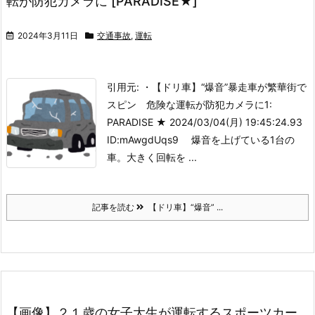
転が防犯カメラに [PARADISE★]
2024年3月11日
交通事故
,
運転
引用元: ・【ドリ車】“爆音”暴走車が繁華街で
スピン 危険な運転が防犯カメラに
1:
PARADISE ★ 2024/03/04(月) 19:45:24.93
ID:mAwgdUqs9 爆音を上げている1台の
車。大きく回転を ...
記事を読む
【ドリ車】“爆音” ...
【画像】２１歳の女子大生が運転するスポーツカー