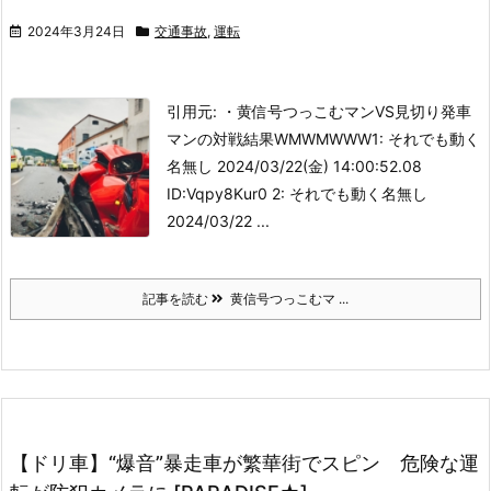
2024年3月24日
交通事故
,
運転
引用元: ・黄信号つっこむマンVS見切り発車
マンの対戦結果WMWMWWW
1: それでも動く
名無し 2024/03/22(金) 14:00:52.08
ID:Vqpy8Kur0 2: それでも動く名無し
2024/03/22 ...
記事を読む
黄信号つっこむマ ...
【ドリ車】“爆音”暴走車が繁華街でスピン 危険な運