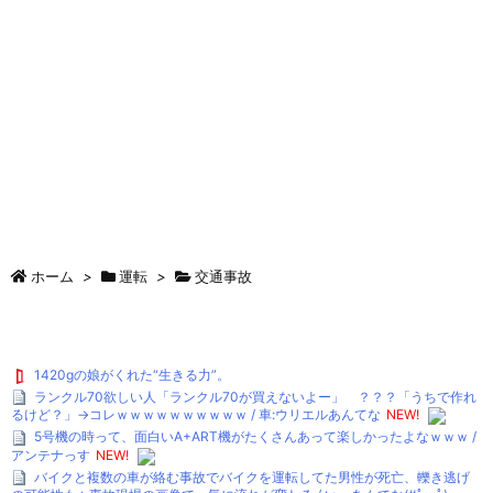
ホーム
>
運転
>
交通事故
1420gの娘がくれた“生きる力”。
ランクル70欲しい人「ランクル70が買えないよー」 ？？？「うちで作れ
るけど？」→コレｗｗｗｗｗｗｗｗｗｗ / 車:ウリエルあんてな
NEW!
5号機の時って、面白いA+ART機がたくさんあって楽しかったよなｗｗｗ /
アンテナっす
NEW!
バイクと複数の車が絡む事故でバイクを運転してた男性が死亡、轢き逃げ