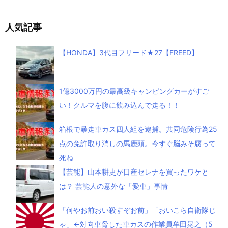
人気記事
【HONDA】3代目フリード★27【FREED】
1億3000万円の最高級キャンピングカーがすご
い！クルマを腹に飲み込んで走る！！
箱根で暴走車カス四人組を逮捕。共同危険行為25
点の免許取り消しの馬鹿頭。今すぐ脳みそ腐って
死ね
【芸能】山本耕史が日産セレナを買ったワケと
は？ 芸能人の意外な「愛車」事情
「何やお前おい殺すぞお前」「おいこら自衛隊じ
ゃ」←対向車脅した車カスの作業員牟田晃之（5