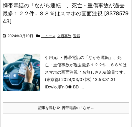
携帯電話の「ながら運転」、死亡・重傷事故が過去
最多１２２件…８８％はスマホの画面注視 [8378579
43]
2024年3月10日
ニュース
,
交通事故
,
運転
引用元: ・携帯電話の「ながら運転」、死
亡・重傷事故が過去最多１２２件…８８％は
スマホの画面注視
1: 名無しさん＠涙目です。
(東京都) 2024/03/07(木) 13:53:31.31
ID:wioJjFnl0● BE: ...
記事を読む
携帯電話の「なが ...