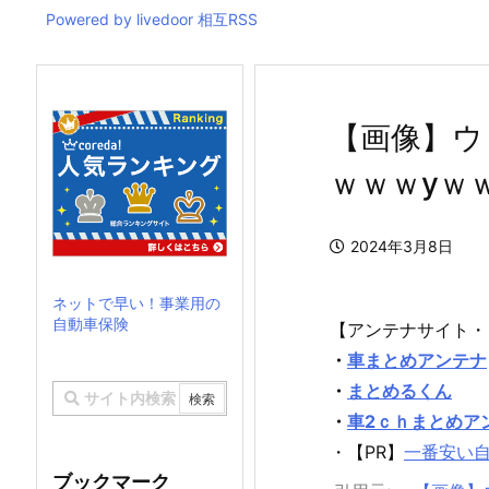
Powered by livedoor 相互RSS
【画像】ウ
ｗｗｗyｗ
2024年3月8日
ネットで早い！事業用の
自動車保険
【アンテナサイト・
・
車まとめアンテナ
・
まとめるくん
・
車2ｃｈまとめア
・【PR】
一番安い
ブックマーク