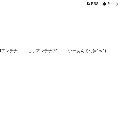
RSS
Feedly
Jアンテナ
しぃアンテナ(*ﾟ
いーあんてな(#ﾟｗﾟ)