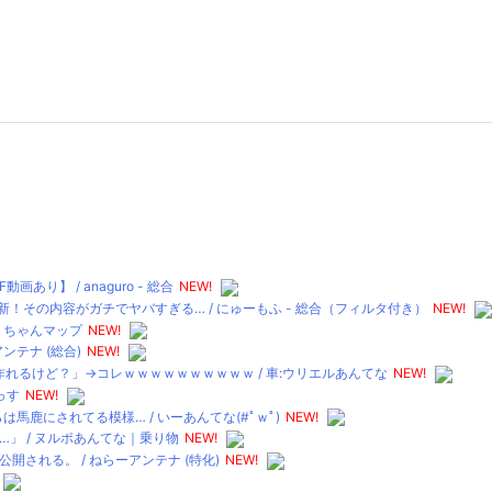
】 / anaguro - 総合
NEW!
！その内容がガチでヤバすぎる… / にゅーもふ - 総合（フィルタ付き）
NEW!
２ちゃんマップ
NEW!
ンテナ (総合)
NEW!
れるけど？」→コレｗｗｗｗｗｗｗｗｗｗ / 車:ウリエルあんてな
NEW!
っす
NEW!
鹿にされてる模様… / いーあんてな(#ﾟｗﾟ)
NEW!
」 / ヌルポあんてな｜乗り物
NEW!
される。 / ねらーアンテナ (特化)
NEW!