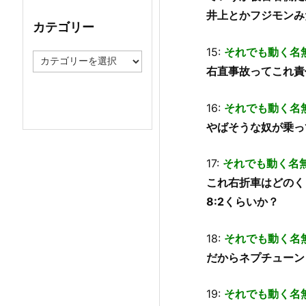
イ
井上とかフジモンみ
ブ
カテゴリー
15:
それでも動く名
カ
テ
右直事故ってこれ責
ゴ
リ
16:
それでも動く名
ー
やばそうな奴が乗っ
17:
それでも動く名
これ右折車はどのく
8:2くらいか？
18:
それでも動く名
だからネプチューン
19:
それでも動く名