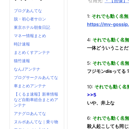
引用元:
・【画像】
ブログあんてな
1:
それでも動く名無
脱・初心者サロン
https://mv-gossi
東京ホテル朝食日記
マネー情報まとめ
4:
それでも動く名
時計速報
一体どういうことだ
まとめくすアンテナ
猫竹速報
5:
それでも動く名
なんJアンテナ
フジモンdisってる
ブログサークルあんてな
車まとめアンテナ
10:
それでも動く名
【くるま速報】新車情報
>>5
など自動車総合まとめア
いや、井上な
ンテナ
アナグロあんてな
6:
それでも動く名
ヌルポあんてな｜乗り物
殺人起こしても同じ