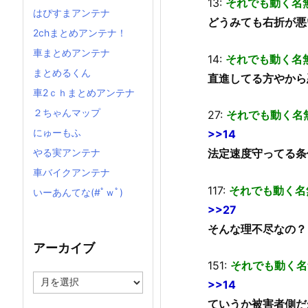
13:
それでも動く名
はぴすまアンテナ
どうみても右折が悪
2chまとめアンテナ！
車まとめアンテナ
14:
それでも動く名
まとめるくん
直進してる方やから
車2ｃｈまとめアンテナ
２ちゃんマップ
27:
それでも動く名
にゅーもふ
>>14
やる実アンテナ
法定速度守ってる条
車バイクアンテナ
117:
それでも動く名
いーあんてな(#ﾟｗﾟ)
>>27
そんな理不尽なの？
アーカイブ
151:
それでも動く名
ア
>>14
ー
ていうか被害者側だ
カ