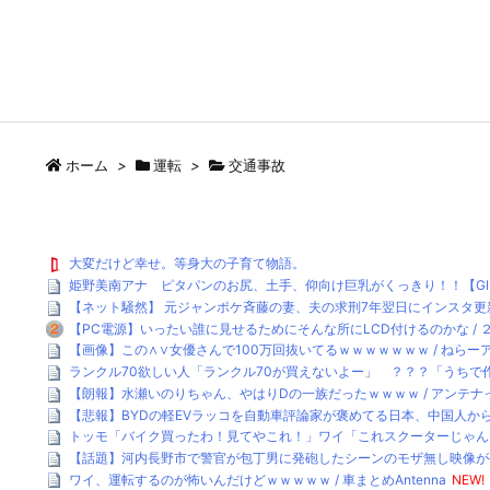
ホーム
>
運転
>
交通事故
大変だけど幸せ。等身大の子育て物語。
姫野美南アナ ピタパンのお尻、土手、仰向け巨乳がくっきり！！【GIF動画あり
【ネット騒然】 元ジャンポケ斉藤の妻、夫の求刑7年翌日にインスタ更新
【PC電源】いったい誰に見せるためにそんな所にLCD付けるのかな / 
【画像】この∧∨女優さんで100万回抜いてるｗｗｗｗｗｗｗ / ねらーア
ランクル70欲しい人「ランクル70が買えないよー」 ？？？「うちで作
【朗報】水瀬いのりちゃん、やはりDの一族だったｗｗｗｗ / アンテナ
【悲報】BYDの軽EVラッコを自動車評論家が褒めてる日本、中国人からは馬
トッモ「バイク買ったわ！見てやこれ！」ワイ「これスクーターじゃん…
【話題】河内長野市で警官が包丁男に発砲したシーンのモザ無し映像が公開
ワイ、運転するのが怖いんだけどｗｗｗｗｗ / 車まとめAntenna
NEW!