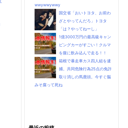
ｗ
wwywwywwy
国交省「おいトヨタ、お前わ
ざとやってんだろ」トヨタ
g
「は？やってねーし」
1億3000万円の最高級キャン
ピングカーがすごい！クルマ
を腹に飲み込んで走る！！
箱根で暴走車カス四人組を逮
捕。共同危険行為25点の免許
取り消しの馬鹿頭。今すぐ脳
みそ腐って死ね
最近の投稿