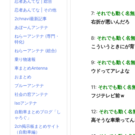
忍者あんてな | 総合
忍者あんてな | その他
7:
それでも動く名無
2chnavi最新記事
右折が悪いんだろ
あぼーんアンテナ
ねらーアンテナ (専門・
8:
それでも動く名
特化)
こういうときにが育
ねらーアンテナ (総合)
乗り物速報
9:
それでも動く名
車まとめAntenna
ウドってアレよな
おまとめ
ブルーアンテナ
11:
それでも動く名
社会の窓アンテナ
フジテレビ前ｗ
Isoアンテナ
12:
それでも動く名
自動車まとめブログ「し
ゃろぐ」
高そうな車乗ってん
2ch掲示板まとめサイト
（自動車編）