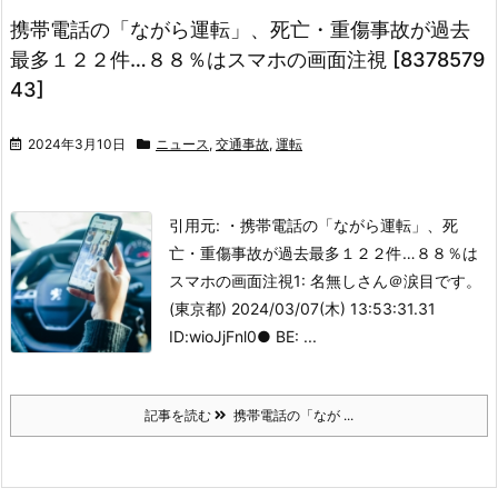
携帯電話の「ながら運転」、死亡・重傷事故が過去
最多１２２件…８８％はスマホの画面注視 [8378579
43]
2024年3月10日
ニュース
,
交通事故
,
運転
引用元: ・携帯電話の「ながら運転」、死
亡・重傷事故が過去最多１２２件…８８％は
スマホの画面注視
1: 名無しさん＠涙目です。
(東京都) 2024/03/07(木) 13:53:31.31
ID:wioJjFnl0● BE: ...
記事を読む
携帯電話の「なが ...