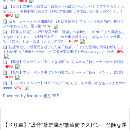
テナっす
NEW!
【楽天】吉井理人監督は「監督がへっぽこだった。ベンチでできることは
あった」 有原航平に完封され好投の古謝樹は８敗目 / 2chまとめアンテナ！
NEW!
日産「ノートオーラNISMO」8月に改良か？ ブラック仕様追加の可能性 /
ヌルポあんてな｜乗り物
NEW!
【外国人問題】 小野田紀美大臣「議論すべき時だ」→SNS「まだ議論もし
てなかったんだ...」→小野田大臣「これが進歩状況です」めちゃくちゃ仕事し
て... / にゅーもふ - 総合（フィルタ付き）
NEW!
防護管なしで感電死を起こした某工務店、「そんな危険な現場お断りしま
すわ!と断って正解やったわ」と業者が業界事情を告白 / anaguro - 総合
NEW!
【緊急】ウォーキング中にできる暇つぶしｗｗｗ / ねらーアンテナ (特化)
NEW!
【緊急】ウォーキング中にできる暇つぶしｗｗｗ / ねらーアンテナ (総合)
NEW!
【メルセデスベンツ】SLC180と200ならどっちが良いかなぁ / 車まとめAn
tenna
NEW!
Powered by livedoor 相互RSS
【ドリ車】“爆音”暴走車が繁華街でスピン 危険な運