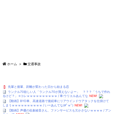
ホーム
>
交通事故
先輩と後輩、距離が変わった日から始まる恋
ランクル70欲しい人「ランクル70が買えないよー」 ？？？「うちで作れ
るけど？」→コレｗｗｗｗｗｗｗｗｗｗ / 車:ウリエルあんてな
NEW!
【動画】BYD車、高速道路で後続車にリアウインドウアタックを仕掛けて
しまうｗｗｗｗｗｗｗｗｗｗ / いーあんてな(#ﾟｗﾟ)
NEW!
【動画】声優の佐倉綾音さん、ファンサービスも欠かさないｗｗｗｗ / アン