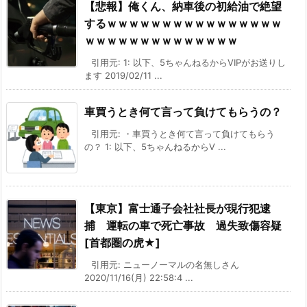
【悲報】俺くん、納車後の初給油で絶望
するｗｗｗｗｗｗｗｗｗｗｗｗｗｗｗｗ
ｗｗｗｗｗｗｗｗｗｗｗｗｗｗ
引用元: 1: 以下、5ちゃんねるからVIPがお送りし
ます 2019/02/11 ...
車買うとき何て言って負けてもらうの？
引用元: ・車買うとき何て言って負けてもらう
の？ 1: 以下、5ちゃんねるからV ...
【東京】富士通子会社社長が現行犯逮
捕 運転の車で死亡事故 過失致傷容疑
[首都圏の虎★]
引用元: ニューノーマルの名無しさん
2020/11/16(月) 22:58:4 ...