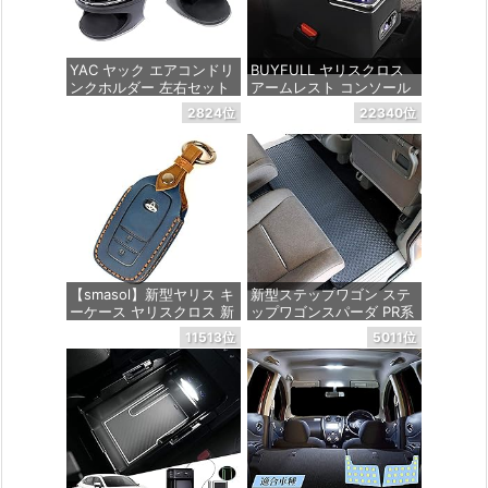
YAC ヤック エアコンドリ
BUYFULL ヤリスクロス
ンクホルダー 左右セット
アームレスト コンソール
トヨタ 10系 210系 ヤリス
ボックス トヨタYarisCros
2824位
22340位
ヤリスクロス GRヤリス
s 取付簡単 LED付き USB
専用 運転席用/助手席用セ
ポート 肘掛 車内収納 ド
ット
リンクホルダー ヤリスク
ロスアームレストusb202
0年9月(令和2年9月) ～
価格：¥4,489
価格：¥10,799
【smasol】新型ヤリス キ
新型ステップワゴン ステ
ーケース ヤリスクロス 新
ップワゴンスパーダ PR系
型ハリアー 80系 キーケー
ラバー製セカンドラグマ
11513位
5011位
ス ハイラックス GUN125
ット YMT - フロアマット
ランドクルーザー200系
ミライ MARK X 250G S
価格：¥5,940
専用設計 キーケース 本革
キーカバー キーホルダー
カスタム パーツ ドレスア
ップ (2ボタン, 青)
価格：¥2,180