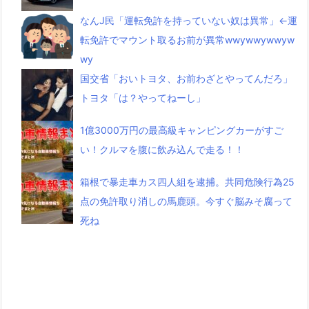
なんJ民「運転免許を持っていない奴は異常」←運
転免許でマウント取るお前が異常wwywwywwyw
wy
国交省「おいトヨタ、お前わざとやってんだろ」
トヨタ「は？やってねーし」
1億3000万円の最高級キャンピングカーがすご
い！クルマを腹に飲み込んで走る！！
箱根で暴走車カス四人組を逮捕。共同危険行為25
点の免許取り消しの馬鹿頭。今すぐ脳みそ腐って
死ね