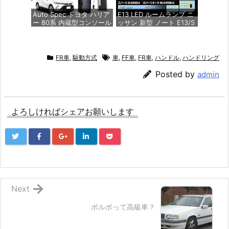
Auto Spec トヨタ ハリア
E13 LED ルームランプ ニ
ー 80系 内蔵型コンソール
ッサン 新型 ノート E13/S
ボックス Harrier R2.06～
NE13 R2.12~/ ノートオー
現行 MXUA8# AXUH8# 2
ラ FE13/FSNE13 年式：R
ポートUSB充電付き 車内
3.8~専用設計 車内灯 室内
収納ボックス 3Dトレイ
灯 6000K ホワイト 爆光
FR車
,
駆動方式
車
,
FF車
,
FR車
,
ハンドル
,
ハンドリング
小物入れ 車種専用設計 内
ゴースト点灯対策 カスタ
装 パーツ 滑り止め ラバ
ムパーツ LEDバルブ LED
Posted by
admin
ーマット1点付き 収納アク
ルームランプ セット 3チ
セサリー 装着簡単 (ハリ
ップSMD搭載 純正交換 加
アー 80系, LEDセンサー
工不要 取付簡単 取扱説明
ライト＆USBポート付き)
書 メーカーより(ノートE1
よろしければシェアお願いします
3 用)
価格：¥5,980
価格：¥3,380
Next
ボルボって高級車？