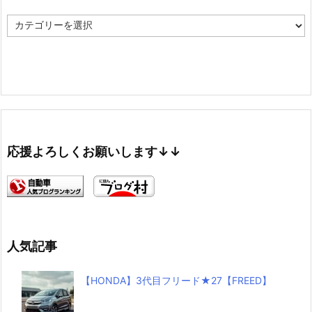
カ
テ
ゴ
リ
ー
応援よろしくお願いします↓↓
人気記事
【HONDA】3代目フリード★27【FREED】