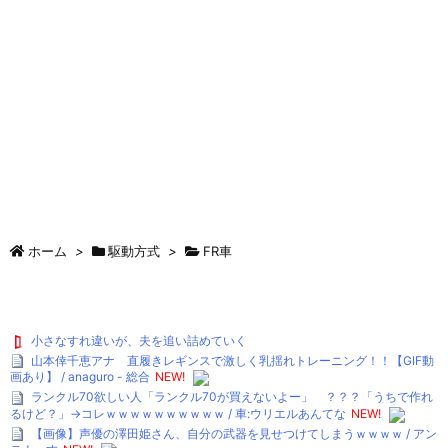
ホーム
>
駆動方式
>
FR車
小さなすれ違いが、夫を追い詰めていく
山本倖千恵アナ 直履きレギンスで激しく乳揺れトレーニング！！【GIF動
画あり】 / anaguro - 総合
NEW!
ランクル70欲しい人「ランクル70が買えないよー」 ？？？「うちで作れ
るけど？」→コレｗｗｗｗｗｗｗｗｗｗ / 車:ウリエルあんてな
NEW!
【画像】声優の澤田姫さん、自分の武器を見せつけてしまうｗｗｗｗ / アン