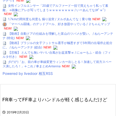
テナっす
NEW!
女性インフルエンサー「20歳でアルファード一括で買えちゃう私って素
敵」→画像にアレが写ってしまうｗｗｗｗｗｗｗｗ / いーあんてな(#ﾟｗﾟ)
NEW!
1.7kmの間何度も何度も 煽り追突 / ヌルポあんてな｜乗り物
NEW!
「マーベル闘魂」のデッドプール、好き放題やっている / ２ちゃんマップ
NEW!
【動画】自動ドアの仕組みを理解した富山のツバメが賢い。 / ねらーアンテ
ナ (特化)
NEW!
【動画】ブラジルの女子フットサル選手が極悪すぎて5年間の出場停止処分
に。 / ねらーアンテナ (総合)
NEW!
【悲報】 とんでも無いヤバい台風がお盆直撃ｗ / にゅーもふ - 総合（フィ
ルタ付き）
NEW!
彡(^)(^)「お、前の車が車線変更ウィンカー出しとる！加速して前方スペー
ス潰したろ！」←これ / 車まとめAntenna
NEW!
Powered by livedoor 相互RSS
FR車ってFF車よりハンドルが軽く感じるんだけど
2019年2月20日