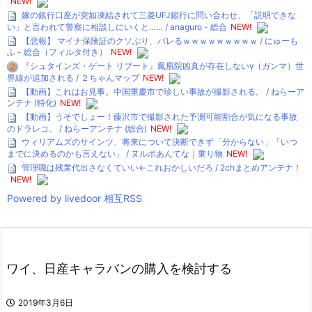
NEW!
嫁の銀行口座が突如凍結されて三菱UFJ銀行に問い合わせ、「説明できな
い」と言われて警察に相談しにいくと…… / anaguro - 総合
NEW!
【悲報】 マイナ保険証のクソぶり、バレるｗｗｗｗｗｗｗｗｗ / にゅーも
ふ - 総合（フィルタ付き）
NEW!
『シュタインズ・ゲート リブート』鳳凰院凶真が存在しないγ（ガンマ）世
界線が追加される / ２ちゃんマップ
NEW!
【動画】これはお見事。中国重慶市で珍しい事故が撮影される。 / ねらーア
ンテナ (特化)
NEW!
【動画】うそでしょー！藤沢市で撮影された予測可能割合が気になる事故
のドラレコ。 / ねらーアンテナ (総合)
NEW!
ウィリアムズのサインツ、将来について決断できず「分からない」「いつ
までに決めるのかも言えない」 / ヌルポあんてな｜乗り物
NEW!
管理職は残業代出さなくていい←これおかしいだろ / 2chまとめアンテナ！
NEW!
Powered by livedoor 相互RSS
ワイ、日産キャラバンの購入を検討する
2019年3月6日