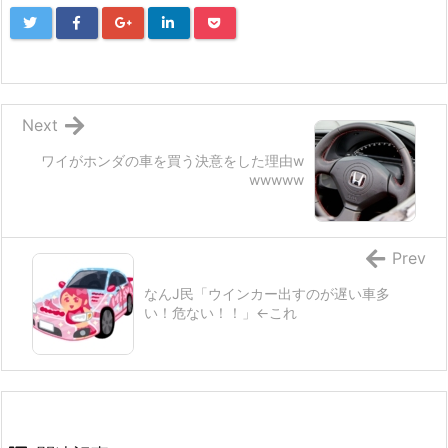
価格：¥3,380
Next
ワイがホンダの車を買う決意をした理由w
wwwww
Prev
なんJ民「ウインカー出すのが遅い車多
い！危ない！！」←これ