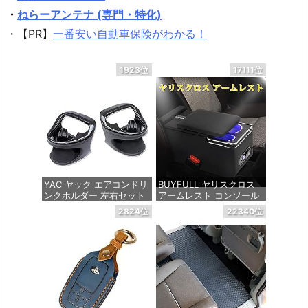
・
ねらーアンテナ (専門・特化)
・【PR】
一番安い自動車保険がわかる！
1923位
17111位
YAC ヤック エアコンドリ
BUYFULL ヤリスクロス
ンクホルダー 左右セット
アームレスト コンソール
トヨタ 10系 210系 ヤリス
ボックス トヨタYarisCros
2824位
22340位
ヤリスクロス GRヤリス
s 取付簡単 LED付き USB
専用 運転席用/助手席用セ
ポート 肘掛 車内収納 ド
ット
リンクホルダー ヤリスク
ロスアームレストusb202
0年9月(令和2年9月) ～
価格：¥4,489
価格：¥10,799