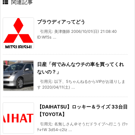
関連記事
プラウディアってどう
引用元: 美津微師 2006/10/01(日) 21:08:40
ID:Wf5s ...
日産「何でみんなウチの車を買ってくれ
ないの？」
引用元: 以下、5ちゃんねるからVIPがお送りしま
す 2020/04/11(土) ...
【DAIHATSU】ロッキー＆ライズ 33台目
【TOYOTA】
引用元: 名無しさん＠そうだドライブへ行こう (ﾜｯ
ﾁｮｲW 3d54-c2lz ...