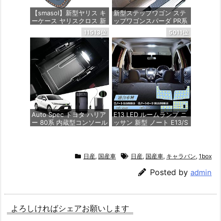
【smasol】新型ヤリス キ
新型ステップワゴン ステ
ーケース ヤリスクロス 新
ップワゴンスパーダ PR系
型ハリアー 80系 キーケー
ラバー製セカンドラグマ
11513位
5011位
ス ハイラックス GUN125
ット YMT - フロアマット
ランドクルーザー200系
ミライ MARK X 250G S
価格：¥5,940
専用設計 キーケース 本革
キーカバー キーホルダー
カスタム パーツ ドレスア
ップ (2ボタン, 青)
価格：¥2,180
Auto Spec トヨタ ハリア
E13 LED ルームランプ ニ
ー 80系 内蔵型コンソール
ッサン 新型 ノート E13/S
ボックス Harrier R2.06～
NE13 R2.12~/ ノートオー
現行 MXUA8# AXUH8# 2
ラ FE13/FSNE13 年式：R
ポートUSB充電付き 車内
3.8~専用設計 車内灯 室内
収納ボックス 3Dトレイ
灯 6000K ホワイト 爆光
日産
,
国産車
日産
,
国産車
,
キャラバン
,
1box
小物入れ 車種専用設計 内
ゴースト点灯対策 カスタ
装 パーツ 滑り止め ラバ
ムパーツ LEDバルブ LED
Posted by
admin
ーマット1点付き 収納アク
ルームランプ セット 3チ
セサリー 装着簡単 (ハリ
ップSMD搭載 純正交換 加
アー 80系, LEDセンサー
工不要 取付簡単 取扱説明
ライト＆USBポート付き)
書 メーカーより(ノートE1
よろしければシェアお願いします
3 用)
価格：¥5,980