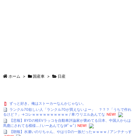
ホーム
>
国産車
>
日産
ずっと好き。俺はストーカーなんかじゃない。
ランクル70欲しい人「ランクル70が買えないよー」 ？？？「うちで作れ
るけど？」→コレｗｗｗｗｗｗｗｗｗｗ / 車:ウリエルあんてな
NEW!
【悲報】BYDの軽EVラッコを自動車評論家が褒めてる日本、中国人からは
馬鹿にされてる模様… / いーあんてな(#ﾟｗﾟ)
NEW!
【朗報】水瀬いのりちゃん、やはりDの一族だったｗｗｗｗ / アンテナっす