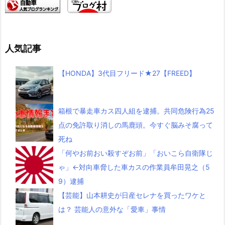
人気記事
【HONDA】3代目フリード★27【FREED】
箱根で暴走車カス四人組を逮捕。共同危険行為25
点の免許取り消しの馬鹿頭。今すぐ脳みそ腐って
死ね
「何やお前おい殺すぞお前」「おいこら自衛隊じ
ゃ」←対向車脅した車カスの作業員牟田晃之（5
9）逮捕
【芸能】山本耕史が日産セレナを買ったワケと
は？ 芸能人の意外な「愛車」事情