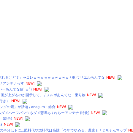
れるけど？」→コレｗｗｗｗｗｗｗｗｗｗ / 車:ウリエルあんてな
NEW!
/ アンテナっす
NEW!
ーあんてな(#ﾟｗﾟ)
NEW!
評価が上がるのか開示して」 / ヌルポあんてな｜乗り物
NEW!
タ付き）
NEW!
が話題 / anaguro - 総合
NEW!
メハーフパンツもダメ悲鳴も / ねらーアンテナ (特化)
NEW!
 (総合)
NEW!
a
NEW!
半分以下に…肥料代や燃料代は高騰「今年でやめる」農家も / ２ちゃんマップ
NE