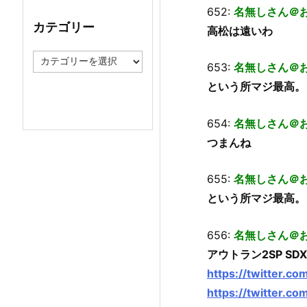
イ
652:
名無しさん＠
ブ
カテゴリー
高松は遠いわ
カ
653:
名無しさん＠
テ
ゴ
という所マジ最高。
リ
ー
654:
名無しさん＠
つまんね
655:
名無しさん＠
という所マジ最高。
656:
名無しさん＠
アウトラン2SP S
https://twitter.c
https://twitter.c