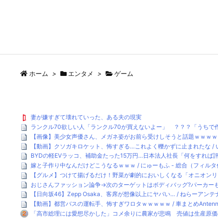
ホーム
>
エンタメ
>
ゲーム
妻が嫌すぎて壊れていった、ある夫の現実
ランクル70欲しい人「ランクル70が買えないよー」 ？？？「うちで作
【画像】美少女声優さん、メガネ姿がお前ら受けしそうと話題ｗｗｗｗ 
【動画】クソガキロケット、怖すぎる…これよく轢かずに止まれたな / い
BYDの軽EVラッコ、補助金たった15万円…日本法人社長「何をすれば
嫁と子作り中なんだけどこうなるｗｗｗ / にゅーもふ - 総合（フィル
【グルメ】つけて揚げるだけ！野菜が劇的においしくなる「オニオンリングの素」
おじさんファッション論争→次のターゲットはボディバッグ?パーカーもダ
【日向坂46】Zepp Osaka、客席が想像以上にヤバい… / ねらーアンテナ
【動画】都営バスの運転手、怖すぎワロタｗｗｗｗｗ / 車まとめAntenn
「高市総理には愛想尽かした」コメ余りに農家が悲鳴 売値は生産原価の