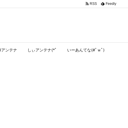
RSS
Feedly
Jアンテナ
しぃアンテナ(*ﾟ
いーあんてな(#ﾟｗﾟ)