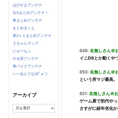
はぴすまアンテナ
2chまとめアンテナ！
車まとめアンテナ
まとめるくん
車2ｃｈまとめアンテナ
２ちゃんマップ
649:
名無しさん＠
にゅーもふ
イニD8とか動くや
やる実アンテナ
車バイクアンテナ
650:
名無しさん＠
いーあんてな(#ﾟｗﾟ)
という所マジ最高。
651:
名無しさん＠
アーカイブ
ゲーム展で初代やっ
ア
さすがに経年劣化か
ー
カ