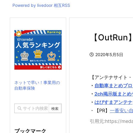
Powered by livedoor 相互RSS
【OutRu
2020年5月5日
【アンテナサイト・
ネットで早い！事業用の
・
自動車まとめブロ
自動車保険
・
2ch掲示板まと
・
はぴすまアンテナ
・【PR】
一番安い
引用元:https://medak
ブックマーク