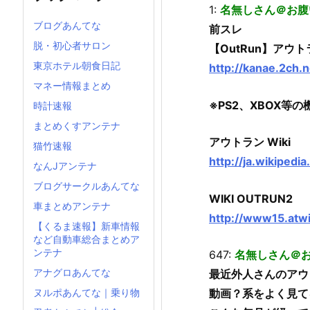
1:
名無しさん＠お腹
ブログあんてな
前スレ
脱・初心者サロン
【OutRun】アウト
東京ホテル朝食日記
http://kanae.2ch.
マネー情報まとめ
※PS2、XBOX等
時計速報
まとめくすアンテナ
アウトラン Wiki
猫竹速報
http://ja.wikip
なんJアンテナ
ブログサークルあんてな
WIKI OUTRUN2
車まとめアンテナ
http://www15.atwi
【くるま速報】新車情報
など自動車総合まとめア
ンテナ
647:
名無しさん＠
アナグロあんてな
最近外人さんのアウト
ヌルポあんてな｜乗り物
動画？系をよく見て