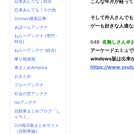
こんな年月が経って
忍者あんてな | 総合
忍者あんてな | その他
そして外人さんでも
2chnavi最新記事
ゲーも好きな人達な
あぼーんアンテナ
ねらーアンテナ (専門・
648:
名無しさん＠
特化)
アーケードエミュで
ねらーアンテナ (総合)
windows版は出
乗り物速報
https://www.you
車まとめAntenna
おまとめ
ブルーアンテナ
社会の窓アンテナ
Isoアンテナ
自動車まとめブログ「し
ゃろぐ」
2ch掲示板まとめサイト
（自動車編）