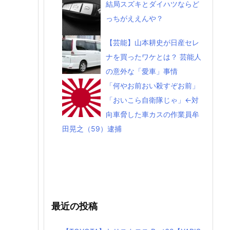
結局スズキとダイハツならど
っちがええんや？
【芸能】山本耕史が日産セレ
ナを買ったワケとは？ 芸能人
の意外な「愛車」事情
「何やお前おい殺すぞお前」
「おいこら自衛隊じゃ」←対
向車脅した車カスの作業員牟
田晃之（59）逮捕
最近の投稿