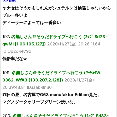
>>196
ヤナセはそうかもしれんがシュテルンは抽選じゃないから
ブルー多いよ
ディーラーによっては一番多い
197:
名無しさん＠そうだドライブへ行こう (ｽｯﾌﾟ Sd73-
qwMi [1.66.105.127])
2020/11/27(金) 20:26:11.64
ID:Op2dReV9d
低倍率だなw
199:
名無しさん＠そうだドライブへ行こう (ﾜｯﾁｮｲW
3362-WfA3 [133.207.2.128])
2020/11/27(金)
20:39:48.81 ID:iaabRlnB0
昨日の昼、名古屋でG63 manufaktur Edition見た。
マグノダークオリーブグリーン渋いな。
200:
名無しさん＠そうだドライブへ行こう (ｽｯﾌﾟ Sd33-