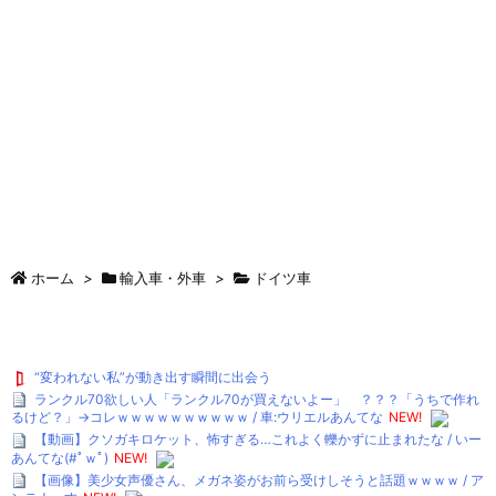
ホーム
>
輸入車・外車
>
ドイツ車
“変われない私”が動き出す瞬間に出会う
ランクル70欲しい人「ランクル70が買えないよー」 ？？？「うちで作れ
るけど？」→コレｗｗｗｗｗｗｗｗｗｗ / 車:ウリエルあんてな
NEW!
【動画】クソガキロケット、怖すぎる…これよく轢かずに止まれたな / いー
あんてな(#ﾟｗﾟ)
NEW!
【画像】美少女声優さん、メガネ姿がお前ら受けしそうと話題ｗｗｗｗ / ア