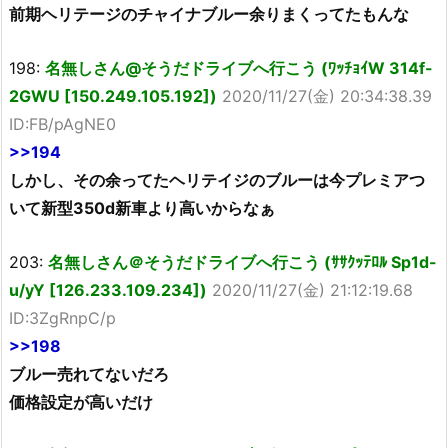
前期ヘリテージのチャイナブルー余りまくってたもんな
198:
名無しさん@そうだドライブへ行こう (ﾜｯﾁｮｲW 314f-
2GWU [150.249.105.192])
2020/11/27(金) 20:34:38.39
ID:FB/pAgNE0
>>194
しかし、その余ってたヘリテイジのブルーは今プレミアつ
いて新型350d新車より高いからなぁ
203:
名無しさん＠そうだドライブへ行こう (ｻｻｸｯﾃﾛﾙ Sp1d-
u/yY [126.233.109.234])
2020/11/27(金) 21:12:19.68
ID:3ZgRnpC/p
>>198
ブルー売れてないだろ
価格設定が高いだけ