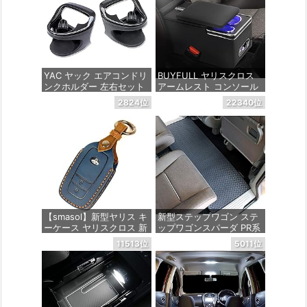
YAC ヤック エアコンドリ
BUYFULL ヤリスクロス
ンクホルダー 左右セット
アームレスト コンソール
トヨタ 10系 210系 ヤリス
ボックス トヨタYarisCros
2824位
22340位
ヤリスクロス GRヤリス
s 取付簡単 LED付き USB
専用 運転席用/助手席用セ
ポート 肘掛 車内収納 ド
ット
リンクホルダー ヤリスク
ロスアームレストusb202
0年9月(令和2年9月) ～
価格：¥4,489
価格：¥10,799
【smasol】新型ヤリス キ
新型ステップワゴン ステ
ーケース ヤリスクロス 新
ップワゴンスパーダ PR系
型ハリアー 80系 キーケー
ラバー製セカンドラグマ
11513位
5011位
ス ハイラックス GUN125
ット YMT - フロアマット
ランドクルーザー200系
ミライ MARK X 250G S
価格：¥5,940
専用設計 キーケース 本革
キーカバー キーホルダー
カスタム パーツ ドレスア