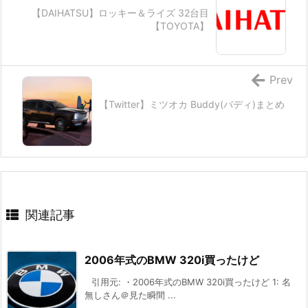
【DAIHATSU】ロッキー＆ライズ 32台目
【TOYOTA】
Prev
【Twitter】ミツオカ Buddy(バディ)まとめ
関連記事
2006年式のBMW 320i買ったけど
引用元: ・2006年式のBMW 320i買ったけど 1: 名
無しさん＠見た瞬間 ...