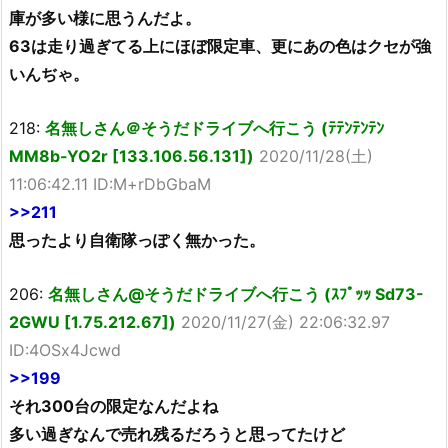
庫が多い様に思うんだよ。
63は走り過ぎてる上にほぼ限定車、更にあの色はクセが強
いんぢゃ。
218:
名無しさん＠そうだドライブへ行こう (ﾃﾃﾝﾃﾝﾃﾝ
MM8b-YO2r [133.106.56.131])
2020/11/28(土)
11:06:42.11 ID:M+rDbGbaM
>>211
思ったより自衛隊っぽく無かった。
206:
名無しさん@そうだドライブへ行こう (ｽﾌﾟｯｯ Sd73-
2GWU [1.75.212.67])
2020/11/27(金) 22:06:32.97
ID:4OSx4Jcwd
>>199
それ300台の限定なんだよね
多い過ぎなんで売れ残るだろうと思ってたけど