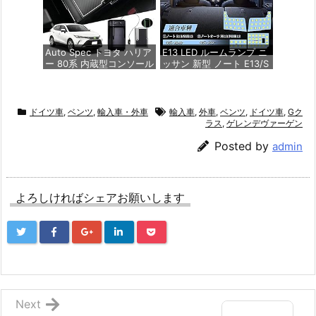
ップ (2ボタン, 青)
価格：¥2,180
Auto Spec トヨタ ハリア
E13 LED ルームランプ ニ
ー 80系 内蔵型コンソール
ッサン 新型 ノート E13/S
ボックス Harrier R2.06～
NE13 R2.12~/ ノートオー
現行 MXUA8# AXUH8# 2
ラ FE13/FSNE13 年式：R
ポートUSB充電付き 車内
3.8~専用設計 車内灯 室内
収納ボックス 3Dトレイ
灯 6000K ホワイト 爆光
ドイツ車
,
ベンツ
,
輸入車・外車
輸入車
,
外車
,
ベンツ
,
ドイツ車
,
Gク
小物入れ 車種専用設計 内
ゴースト点灯対策 カスタ
ラス
,
ゲレンデヴァーゲン
装 パーツ 滑り止め ラバ
ムパーツ LEDバルブ LED
ーマット1点付き 収納アク
ルームランプ セット 3チ
Posted by
admin
セサリー 装着簡単 (ハリ
ップSMD搭載 純正交換 加
アー 80系, LEDセンサー
工不要 取付簡単 取扱説明
ライト＆USBポート付き)
書 メーカーより(ノートE1
3 用)
よろしければシェアお願いします
価格：¥5,980
価格：¥3,380
Next