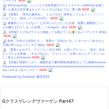
ンテナっす
NEW!
伊Autosprint誌：ニューエイ代表渾身のアストンマーチンAMR26を改善に
導いた最大の功労者はカルディレ / ヌルポあんてな｜乗り物
NEW!
【速報】 『有吉の夏休み』、とんでもない発表をしてしまう！！！！！ /
にゅーもふ - 総合（フィルタ付き）
NEW!
避難所にベッドがない！と文句たらたらだった左派、実際に避難所にベッ
ドが搬入されてしまった結果…… / anaguro - 総合
NEW!
【悲報】スマホがウイルス感染してる助けてくれ
/ ねらーアンテナ (特化)
NEW!
欧州「日本だけ反則だろ…」 世界の『日本びいき』にヨーロッパ全土から
不満の声 / ねらーアンテナ (総合)
NEW!
「新型メルセデス・マイバッハ GLS 680」が堂々デビュー、「初の」光る
エンブレムを装備、これまで以上に「マイバッハ」を押し出したディティール
に / 車まとめAntenna
NEW!
【悲報】韓国サッカー 国際試合で審判買収(性接待)をしてた模様wwwww
wwwwwwwwwwwwwwwwwwwwwwwwwwwwwwwwwwwwwwwwww
ww / 2chまとめアンテナ！
NEW!
Powered by livedoor 相互RSS
Gクラスゲレンデヴァーゲン Part47