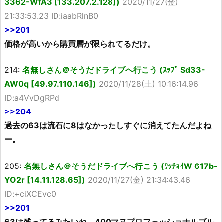
3362-WfA3 [133.207.2.128])
2020/11/27(金)
21:33:53.23 ID:iaabRlnB0
>>201
価格が高いから購買層が限られてるだけ。
214:
名無しさん＠そうだドライブへ行こう (ｽｯﾌﾟ Sd33-
AW0q [49.97.110.146])
2020/11/28(土) 10:16:14.96
ID:a4VvDgRPd
>>204
過去の63は流石に8はなかったしすぐに消えてたんだよね
ー。
205:
名無しさん＠そうだドライブへ行こう (ﾜｯﾁｮｲW 617b-
YO2r [14.11.128.65])
2020/11/27(金) 21:34:43.46
ID:+ciXCEvc0
>>201
63は残ってるみたいね。400マヌプロフェッショナルブル