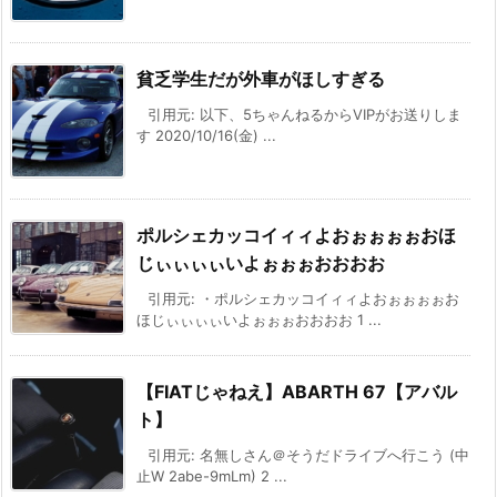
貧乏学生だが外車がほしすぎる
引用元: 以下、5ちゃんねるからVIPがお送りしま
す 2020/10/16(金) ...
ポルシェカッコイィィよおぉぉぉぉおほ
じぃぃぃぃいよぉぉぉおおおお
引用元: ・ポルシェカッコイィィよおぉぉぉぉお
ほじぃぃぃぃいよぉぉぉおおおお 1 ...
【FIATじゃねえ】ABARTH 67【アバル
ト】
引用元: 名無しさん＠そうだドライブへ行こう (中
止W 2abe-9mLm) 2 ...