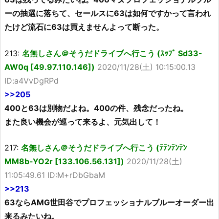
ーの抽選に落ちて、セールスに63は如何ですかって言われ
たけど流石に63は買えませんよって断った。
213:
名無しさん＠そうだドライブへ行こう (ｽｯﾌﾟ Sd33-
AW0q [49.97.110.146])
2020/11/28(土) 10:15:00.13
ID:a4VvDgRPd
>>205
400と63は別物だよね。400の件、残念だったね。
また良い機会が巡って来るよ、元気出して！
217:
名無しさん＠そうだドライブへ行こう (ﾃﾃﾝﾃﾝﾃﾝ
MM8b-YO2r [133.106.56.131])
2020/11/28(土)
11:05:49.61 ID:M+rDbGbaM
>>213
63ならAMG世田谷でプロフェッショナルブルーオーダー出
来るみたいね。