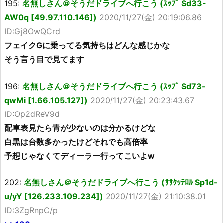
195:
名無しさん＠そうだドライブへ行こう (ｽｯﾌﾟ Sd33-
AW0q [49.97.110.146])
2020/11/27(金) 20:19:06.86
ID:Gj8OwQCrd
フェイクGに乗ってる気持ちはどんな感じかな
そう言う目で見てます
196:
名無しさん＠そうだドライブへ行こう (ｽｯﾌﾟ Sd73-
qwMi [1.66.105.127])
2020/11/27(金) 20:23:43.67
ID:Op2dReV9d
配車表見たら青が少ないのは分かるけどな
白黒は台数多かったけどそれでも高倍率
予想じゃなくてディーラー行ってこいよw
202:
名無しさん＠そうだドライブへ行こう (ｻｻｸｯﾃﾛﾙ Sp1d-
u/yY [126.233.109.234])
2020/11/27(金) 21:10:38.01
ID:3ZgRnpC/p