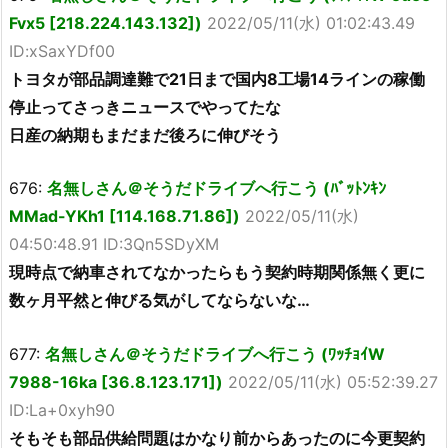
Fvx5 [218.224.143.132])
2022/05/11(水) 01:02:43.49
ID:xSaxYDf00
トヨタが部品調達難で21日まで国内8工場14ラインの稼働
停止ってさっきニュースでやってたな
日産の納期もまだまだ後ろに伸びそう
676:
名無しさん＠そうだドライブへ行こう (ﾊﾞｯﾄﾝｷﾝ
MMad-YKh1 [114.168.71.86])
2022/05/11(水)
04:50:48.91 ID:3Qn5SDyXM
現時点で納車されてなかったらもう契約時期関係無く更に
数ヶ月平然と伸びる気がしてならないな…
677:
名無しさん＠そうだドライブへ行こう (ﾜｯﾁｮｲW
7988-16ka [36.8.123.171])
2022/05/11(水) 05:52:39.27
ID:La+0xyh90
そもそも部品供給問題はかなり前からあったのに今更契約