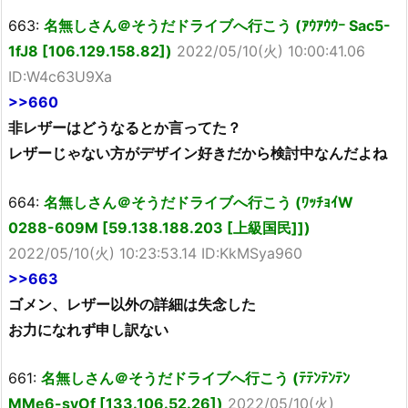
663:
名無しさん＠そうだドライブへ行こう (ｱｳｱｳｳｰ Sac5-
1fJ8 [106.129.158.82])
2022/05/10(火) 10:00:41.06
ID:W4c63U9Xa
>>660
非レザーはどうなるとか言ってた？
レザーじゃない方がデザイン好きだから検討中なんだよね
664:
名無しさん＠そうだドライブへ行こう (ﾜｯﾁｮｲW
0288-609M [59.138.188.203 [上級国民]])
2022/05/10(火) 10:23:53.14 ID:KkMSya960
>>663
ゴメン、レザー以外の詳細は失念した
お力になれず申し訳ない
661:
名無しさん＠そうだドライブへ行こう (ﾃﾃﾝﾃﾝﾃﾝ
MMe6-syOf [133.106.52.26])
2022/05/10(火)