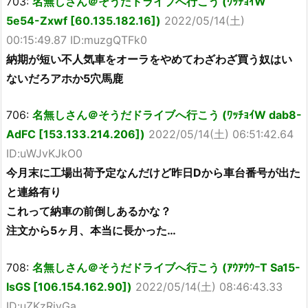
703:
名無しさん＠そうだドライブへ行こう (ﾜｯﾁｮｲW
5e54-Zxwf [60.135.182.16])
2022/05/14(土)
00:15:49.87 ID:muzgQTFk0
納期が短い不人気車をオーラをやめてわざわざ買う奴はい
ないだろアホか5穴馬鹿
706:
名無しさん＠そうだドライブへ行こう (ﾜｯﾁｮｲW dab8-
AdFC [153.133.214.206])
2022/05/14(土) 06:51:42.64
ID:uWJvKJkO0
今月末に工場出荷予定なんだけど昨日Dから車台番号が出た
と連絡有り
これって納車の前倒しあるかな？
注文から5ヶ月、本当に長かった…
708:
名無しさん＠そうだドライブへ行こう (ｱｳｱｳｳｰT Sa15-
IsGS [106.154.162.90])
2022/05/14(土) 08:46:43.33
ID:uZKzRivGa