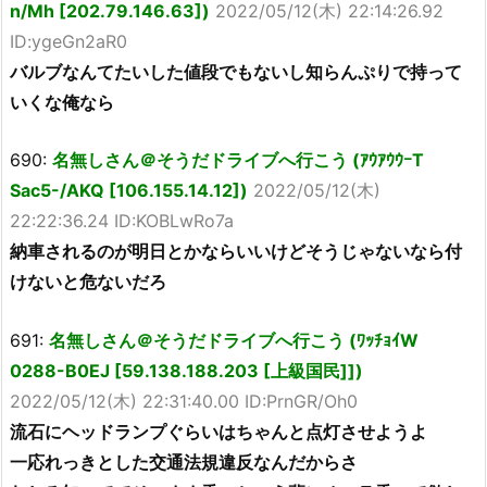
n/Mh [202.79.146.63])
2022/05/12(木) 22:14:26.92
ID:ygeGn2aR0
バルブなんてたいした値段でもないし知らんぷりで持って
いくな俺なら
690:
名無しさん＠そうだドライブへ行こう (ｱｳｱｳｳｰT
Sac5-/AKQ [106.155.14.12])
2022/05/12(木)
22:22:36.24 ID:KOBLwRo7a
納車されるのが明日とかならいいけどそうじゃないなら付
けないと危ないだろ
691:
名無しさん＠そうだドライブへ行こう (ﾜｯﾁｮｲW
0288-B0EJ [59.138.188.203 [上級国民]])
2022/05/12(木) 22:31:40.00 ID:PrnGR/Oh0
流石にヘッドランプぐらいはちゃんと点灯させようよ
一応れっきとした交通法規違反なんだからさ