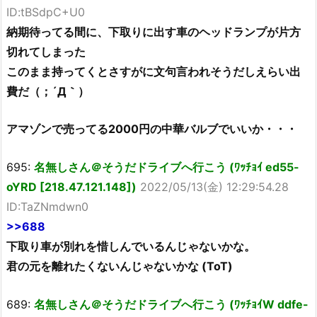
ID:tBSdpC+U0
納期待ってる間に、下取りに出す車のヘッドランプが片方
切れてしまった
このまま持ってくとさすがに文句言われそうだしえらい出
費だ（；´Д｀）
アマゾンで売ってる2000円の中華バルブでいいか・・・
695:
名無しさん＠そうだドライブへ行こう (ﾜｯﾁｮｲ ed55-
oYRD [218.47.121.148])
2022/05/13(金) 12:29:54.28
ID:TaZNmdwn0
>>688
下取り車が別れを惜しんでいるんじゃないかな。
君の元を離れたくないんじゃないかな (ToT)
689:
名無しさん＠そうだドライブへ行こう (ﾜｯﾁｮｲW ddfe-