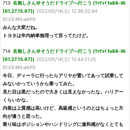
713:
名無しさん＠そうだドライブへ行こう (ﾜｯﾁｮｲ fa88-lIli
[61.27.15.67])
2022/05/14(土) 12:36:20.94
ID:CE4RLwkP0
みんな大変だね。
トヨタは年内納車無理って言ってたけど。
714:
名無しさん＠そうだドライブへ行こう (ﾜｯﾁｮｲ fa88-lIli
[61.27.15.67])
2022/05/14(土) 12:44:21.25
ID:CE4RLwkP0
今日、ディーラに行ったらアリヤが置いてあって試乗して
みないかっていうから乗ってみた。
見た目は黒だったので大きくは見えなかったな。ハリアー
くらいかな。
内装は上質感は高いけど、高級感というのとはちょっと方
向が違うと思った。
乗り味はポジションやハンドリングに違和感がなくとても