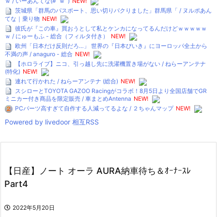
ｗ / いーあんてな(#ﾟｗﾟ)
NEW!
茨城県「群馬のパスポート、思い切りパクりました」群馬県「 / ヌルポあん
てな｜乗り物
NEW!
彼氏が『この車』買おうとして私とケンカになってるんだけどｗｗｗｗｗ
ｗ / にゅーもふ - 総合（フィルタ付き）
NEW!
欧州「日本だけ反則だろ…」 世界の『日本びいき』にヨーロッパ全土から
不満の声 / anaguro - 総合
NEW!
【ホロライブ】ニコ、引っ越し先に洗濯機置き場がない / ねらーアンテナ
(特化)
NEW!
連れて行かれた / ねらーアンテナ (総合)
NEW!
スシローとTOYOTA GAZOO Racingがコラボ！8月5日より全国店舗でGR
ミニカー付き商品を限定販売 / 車まとめAntenna
NEW!
PCパーツ高すぎて自作する人減ってるよな / ２ちゃんマップ
NEW!
Powered by livedoor 相互RSS
【日産】ノート オーラ AURA納車待ち＆ｵｰﾅｰｽﾚ
Part4
2022年5月20日