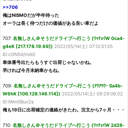
>>706
俺はNISMOだが半年待った
オーラは長く待つだけの価値がある良い車だよ
707:
名無しさん＠そうだドライブへ行こう (ﾜｯﾁｮｲW 0ca4-
g4eK [217.178.19.69])
2022/05/14(土) 07:12:01.55
ID:cON5d/mA0
車体番号出たらもうすぐ出荷じゃないかね。
早ければ今月末納車かもね。
709:
名無しさん＠そうだドライブへ行こう (ｱｳｱｳｳｰ Sa4b-
W6hK [106.128.146.114])
2022/05/14(土) 09:29:08.02
ID:IWm0Buv2a
俺も19日に出荷確定の連絡がきたわ。注文から7ヶ月・・・
710:
名無しさん＠そうだドライブへ行こう (ﾜｯﾁｮｲW 2d28-