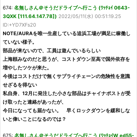
674:
名無しさん＠そうだドライブへ行こう (ﾜｯﾁｮｲ 0643-
3QXK [111.64.147.78])
2022/05/11(水) 00:51:19.25
ID:+YD7XFs20
NOTE/AURAを唯一生産している追浜工場が満足に稼働し
ていない様子。
部品が来ないので、工員は遊んでいるらしい
上海頼みなのだと思うが、コストダウン至高で国外依存を
増やしたツケが来た。
今後はコストだけで無くサプライチェーンの危険性を意識
せざるを得ない
私自身、12月に発注した小さな部品はチャイナポストが受
け取ったと連絡があったが、
今日になっても届かない。 早くロックダウンを緩和しな
いと偉いことになるのでは？
675:
名無しさん＠そうだドライブへ行こう (ﾜｯﾁｮｲW ed55-