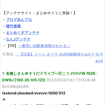
【アンテナサイト・まとめサイトに登録！】
・
ブログあんてな
・
猫竹速報
・
まとめくすアンテナ
・
なんJアンテナ
・【PR】
一番安い自動車保険がわかる！
引用元:
・【日産】ノート オーラ AURA納車待ち＆ｵｰﾅｰｽﾚ P
art4
1:
名無しさん＠そうだドライブへ行こう (ﾜｯﾁｮｲW f528-
DW9J [180.26.105.12])
2022/03/22(火) 17:13:28.46
ID:G186qXzW0
!extend:checked:vvvvvv:1000:512
↑