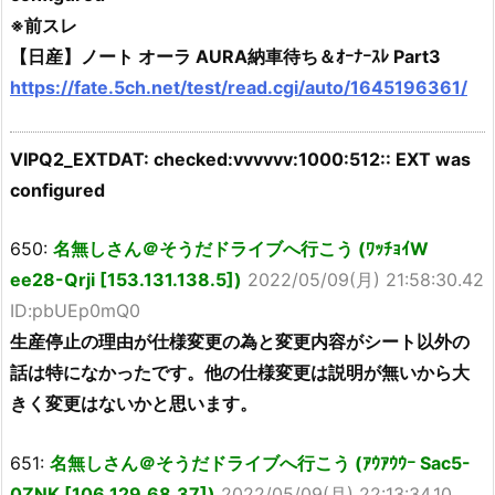
※前スレ
【日産】ノート オーラ AURA納車待ち＆ｵｰﾅｰｽﾚ Part3
https://fate.5ch.net/test/read.cgi/auto/1645196361/
VIPQ2_EXTDAT: checked:vvvvvv:1000:512:: EXT was
configured
650:
名無しさん＠そうだドライブへ行こう (ﾜｯﾁｮｲW
ee28-Qrji [153.131.138.5])
2022/05/09(月) 21:58:30.42
ID:pbUEp0mQ0
生産停止の理由が仕様変更の為と変更内容がシート以外の
話は特になかったです。他の仕様変更は説明が無いから大
きく変更はないかと思います。
651:
名無しさん＠そうだドライブへ行こう (ｱｳｱｳｳｰ Sac5-
0ZNK [106.129.68.37])
2022/05/09(月) 22:13:34.10