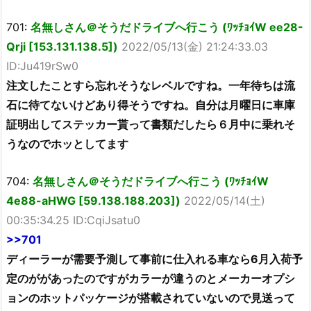
701:
名無しさん＠そうだドライブへ行こう (ﾜｯﾁｮｲW ee28-
Qrji [153.131.138.5])
2022/05/13(金) 21:24:33.03
ID:Ju419rSw0
注文したことすら忘れそうなレベルですね。一年待ちは流
石に待てないけどあり得そうですね。自分は月曜日に車庫
証明出してステッカー貰って書類だしたら６月中に乗れそ
うなのでホッとしてます
704:
名無しさん＠そうだドライブへ行こう (ﾜｯﾁｮｲW
4e88-aHWG [59.138.188.203])
2022/05/14(土)
00:35:34.25 ID:CqiJsatu0
>>701
ディーラーが需要予測して事前に仕入れる車なら6月入荷予
定のががあったのですがカラーが違うのとメーカーオプシ
ョンのホットパッケージが搭載されていないので見送って