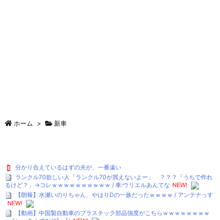
ホーム
>
新車
分かり合えているはずの夫が、一番遠い
ランクル70欲しい人「ランクル70が買えないよー」 ？？？「うちで作れ
るけど？」→コレｗｗｗｗｗｗｗｗｗｗ / 車:ウリエルあんてな
NEW!
【朗報】水瀬いのりちゃん、やはりDの一族だったｗｗｗｗ / アンテナっす
NEW!
【動画】中国製自動車のプラスチック部品強度がこちらｗｗｗｗｗｗｗｗ