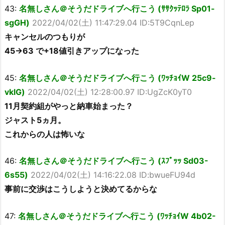
43:
名無しさん＠そうだドライブへ行こう (ｻｻｸｯﾃﾛﾗ Sp01-
sgGH)
2022/04/02(土) 11:47:29.04 ID:5T9CqnLep
キャンセルのつもりが
45→63 で+18値引きアップになった
45:
名無しさん＠そうだドライブへ行こう (ﾜｯﾁｮｲW 25c9-
vklG)
2022/04/02(土) 12:28:00.97 ID:UgZcK0yT0
11月契約組がやっと納車始まった？
ジャスト5ヵ月。
これからの人は怖いな
46:
名無しさん＠そうだドライブへ行こう (ｽﾌﾟｯｯ Sd03-
6s55)
2022/04/02(土) 14:16:22.08 ID:bwueFU94d
事前に交渉はこうしようと決めてるからな
47:
名無しさん＠そうだドライブへ行こう (ﾜｯﾁｮｲW 4b02-