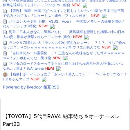
小学校を避難所にしたことに激怒した某野党幹部、僅か3文字で論破される
偉業を達成してしまい…… / anaguro - 総合
NEW!
【警告】 医師「米国では”ヘロインと同じくらいヤバい薬”が日本では平気
で処方されてる」 / にゅーもふ - 総合（フィルタ付き）
NEW!
パソコン大手３社（HP、ASUS、Acer） 中国製メモリーの採用を開始 /
ねらーアンテナ (特化)
NEW!
海外「日本人はなんて気高いんだ！」 英高級紙も驚愕した極限の中の日本
人の姿に世界が衝撃 / ねらーアンテナ (総合)
NEW!
ランクル70欲しい人「ランクル70が買えないよー」 ？？？「うちで作れ
るけど？」→コレｗｗｗｗｗｗｗｗｗｗ / 車:ウリエルあんてな
NEW!
「自転車のルール厳罰化！」← 正直なんの意味もなかった件ｗｗｗｗｗｗ
ｗｗ / ヌルポあんてな｜乗り物
NEW!
マツダのロードスターって明らかに持ち上げられ過ぎた過大評価なンだよ
なあ.... / 車まとめAntenna
NEW!
【画像】ボーイッシュ女子「お～い！傘入ってく･･････♡」←どうする！！
/ ２ちゃんマップ
NEW!
Powered by livedoor 相互RSS
【TOYOTA】5代目RAV4 納車待ち＆オーナースレ
Part23