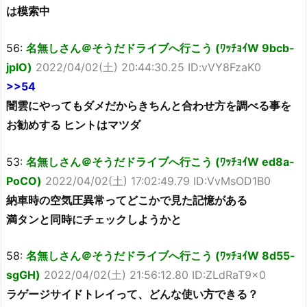
は模索中
56:
名無しさん＠そうだドライブへ行こう (ﾜｯﾁｮｲW 9bcb-
jpIO)
2022/04/02(土) 20:44:30.25 ID:vVY8FzaK0
>>54
闇雲にやってもダメだからきちんと合わせ方を調べる事を
お勧めする ヒントはマツダ
53:
名無しさん＠そうだドライブへ行こう (ﾜｯﾁｮｲW ed8a-
PoCO)
2022/04/02(土) 17:02:49.79 ID:VvMsOD1B0
納車時の空気圧異常ってどこかで見た記憶がある
満タンと同時にチェックしようかと
58:
名無しさん＠そうだドライブへ行こう (ﾜｯﾁｮｲW 8d55-
sgGH)
2022/04/02(土) 21:56:12.80 ID:ZLdRaT9x0
ラゲージサイドトレイって、どんな使い方できる？