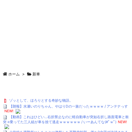
ホーム
>
新車
ゾッとして、ほろりとする奇妙な物語。
【朗報】水瀬いのりちゃん、やはりDの一族だったｗｗｗｗ / アンテナっす
NEW!
【動画】これはひどい…右折禁止なのに軽自動車が突如右折し路面電車と衝
突→乗ってた三人組が車を捨て逃走ｗｗｗｗｗｗ / いーあんてな(#ﾟｗﾟ)
NEW!