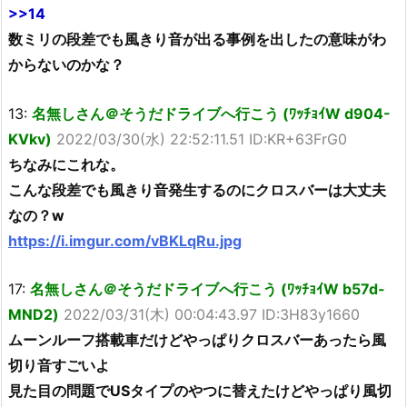
>>14
数ミリの段差でも風きり音が出る事例を出したの意味がわ
からないのかな？
13:
名無しさん＠そうだドライブへ行こう (ﾜｯﾁｮｲW d904-
KVkv)
2022/03/30(水) 22:52:11.51 ID:KR+63FrG0
ちなみにこれな。
こんな段差でも風きり音発生するのにクロスバーは大丈夫
なの？w
https://i.imgur.com/vBKLqRu.jpg
17:
名無しさん＠そうだドライブへ行こう (ﾜｯﾁｮｲW b57d-
MND2)
2022/03/31(木) 00:04:43.97 ID:3H83y1660
ムーンルーフ搭載車だけどやっぱりクロスバーあったら風
切り音すごいよ
見た目の問題でUSタイプのやつに替えたけどやっぱり風切