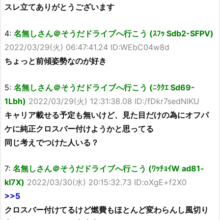
スレ立てありがとうございます
4:
名無しさん＠そうだドライブへ行こう (ｽﾌｯ Sdb2-SFPV)
2022/03/29(火) 06:47:41.24 ID:WEbC04w8d
ちょっと前傾姿勢なのが好き
5:
名無しさん＠そうだドライブへ行こう (ﾆｸｸｴ Sd69-
1Lbh)
2022/03/29(火) 12:31:38.08 ID:/fDkr7sedNIKU
キャリア載せる予定も無いけど、見た目だけの為にオフパ
ケに純正クロスバー付けようかと思ってる
同じ考えでつけた人いる？
7:
名無しさん＠そうだドライブへ行こう (ﾜｯﾁｮｲW ad81-
kl7X)
2022/03/30(水) 20:15:32.73 ID:oXgE+f2X0
>>5
クロスバー付けてるけど燃費もほとんど変わらんし風切り