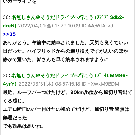
いカーライフを！
36:
名無しさん＠そうだドライブへ行こう (ｽﾌﾟﾌﾟ Sdb2-
dreN)
2022/04/01(金) 17:29:10.09 ID:iMcWtArVd
>>35
ありがとう。午前中に納車されました。天気も良くていい
日だった。ハイブリッドからの乗り換えですが思いのほか
静かで驚いた。皆さんも早く納車されますように
20:
名無しさん＠そうだドライブへ行こう (ﾌﾞｰｲﾓ MM96-
4ynY)
2022/03/31(木) 08:57:15.18 ID:+XWxM9BDM
最近、ルーフバーつけたけど、90km/h位から風切り音出て
くる感じ。
エアロ断面のバー付けたの初めてだけど、風切り音 皆無は
無理だった
でも効果は高いね。