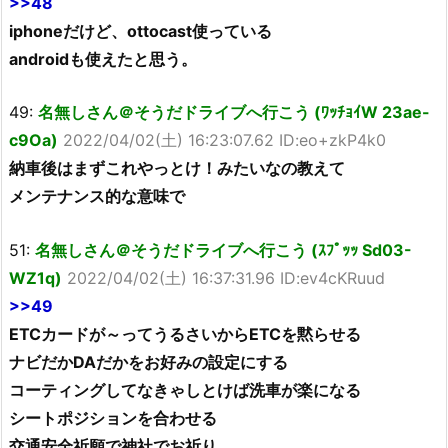
>>48
iphoneだけど、ottocast使っている
androidも使えたと思う。
49:
名無しさん＠そうだドライブへ行こう (ﾜｯﾁｮｲW 23ae-
c9Oa)
2022/04/02(土) 16:23:07.62 ID:eo+zkP4k0
納車後はまずこれやっとけ！みたいなの教えて
メンテナンス的な意味で
51:
名無しさん＠そうだドライブへ行こう (ｽﾌﾟｯｯ Sd03-
WZ1q)
2022/04/02(土) 16:37:31.96 ID:ev4cKRuud
>>49
ETCカードが～ってうるさいからETCを黙らせる
ナビだかDAだかをお好みの設定にする
コーティングしてなきゃしとけば洗車が楽になる
シートポジションを合わせる
交通安全祈願で神社でお祈り