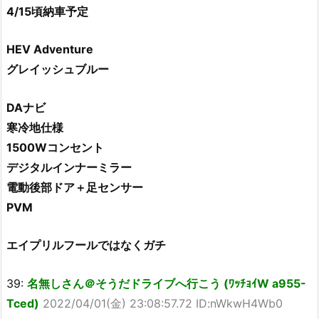
4/15頃納車予定
HEV Adventure
グレイッシュブルー
DAナビ
寒冷地仕様
1500Wコンセント
デジタルインナーミラー
電動後部ドア＋足センサー
PVM
エイプリルフールではなくガチ
39:
名無しさん＠そうだドライブへ行こう (ﾜｯﾁｮｲW a955-
Tced)
2022/04/01(金) 23:08:57.72 ID:nWkwH4Wb0