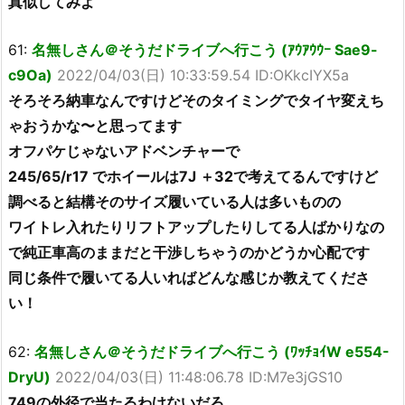
真似してみよ
61:
名無しさん＠そうだドライブへ行こう (ｱｳｱｳｳｰ Sae9-
c9Oa)
2022/04/03(日) 10:33:59.54 ID:OKkcIYX5a
そろそろ納車なんですけどそのタイミングでタイヤ変えち
ゃおうかな〜と思ってます
オフパケじゃないアドベンチャーで
245/65/r17 でホイールは7J ＋32で考えてるんですけど
調べると結構そのサイズ履いている人は多いものの
ワイトレ入れたりリフトアップしたりしてる人ばかりなの
で純正車高のままだと干渉しちゃうのかどうか心配です
同じ条件で履いてる人いればどんな感じか教えてくださ
い！
62:
名無しさん＠そうだドライブへ行こう (ﾜｯﾁｮｲW e554-
DryU)
2022/04/03(日) 11:48:06.78 ID:M7e3jGS10
749の外径で当たるわけないだろ。