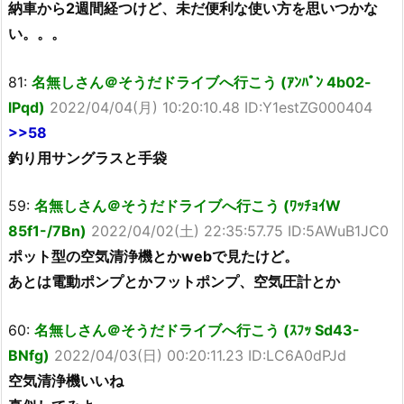
納車から2週間経つけど、未だ便利な使い方を思いつかな
い。。。
81:
名無しさん＠そうだドライブへ行こう (ｱﾝﾊﾟﾝ 4b02-
lPqd)
2022/04/04(月) 10:20:10.48 ID:Y1estZG000404
>>58
釣り用サングラスと手袋
59:
名無しさん＠そうだドライブへ行こう (ﾜｯﾁｮｲW
85f1-/7Bn)
2022/04/02(土) 22:35:57.75 ID:5AWuB1JC0
ポット型の空気清浄機とかwebで見たけど。
あとは電動ポンプとかフットポンプ、空気圧計とか
60:
名無しさん＠そうだドライブへ行こう (ｽﾌｯ Sd43-
BNfg)
2022/04/03(日) 00:20:11.23 ID:LC6A0dPJd
空気清浄機いいね