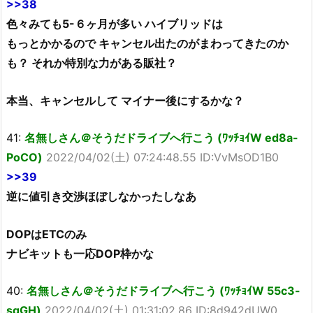
>>38
色々みても5-６ヶ月が多い ハイブリッドは
もっとかかるので キャンセル出たのがまわってきたのか
も？ それか特別な力がある販社？
本当、キャンセルして マイナー後にするかな？
41:
名無しさん＠そうだドライブへ行こう (ﾜｯﾁｮｲW ed8a-
PoCO)
2022/04/02(土) 07:24:48.55 ID:VvMsOD1B0
>>39
逆に値引き交渉ほぼしなかったしなあ
DOPはETCのみ
ナビキットも一応DOP枠かな
40:
名無しさん＠そうだドライブへ行こう (ﾜｯﾁｮｲW 55c3-
sgGH)
2022/04/02(土) 01:31:02.86 ID:8d942dUW0