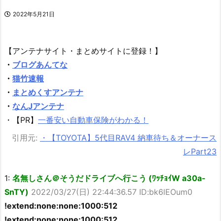
2022年5月21日
【アンテナサイト・まとめサイトに登録！】
・
ブログあんてな
・
猫竹速報
・
まとめくすアンテナ
・
なんJアンテナ
・【PR】
一番安い自動車保険がわかる！
引用元:
・【TOYOTA】5代目RAV4 納車待ち＆オーナース
レPart23
1:
名無しさん＠そうだドライブへ行こう (ﾜｯﾁｮｲW a30a-
SnTY)
2022/03/27(日) 22:44:36.57 ID:bk6lEOum0
!extend:none:none:1000:512
!extend:none:none:1000:512