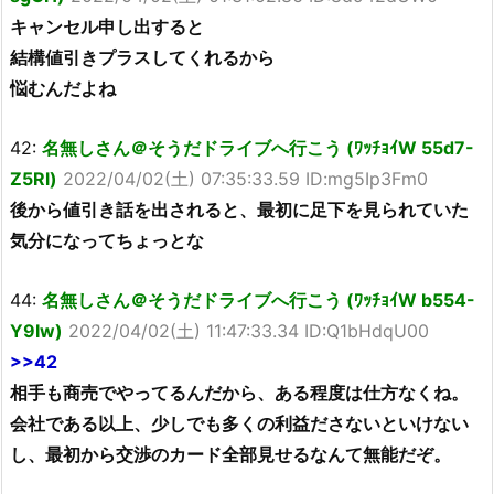
キャンセル申し出すると
結構値引きプラスしてくれるから
悩むんだよね
42:
名無しさん＠そうだドライブへ行こう (ﾜｯﾁｮｲW 55d7-
Z5Rl)
2022/04/02(土) 07:35:33.59 ID:mg5Ip3Fm0
後から値引き話を出されると、最初に足下を見られていた
気分になってちょっとな
44:
名無しさん＠そうだドライブへ行こう (ﾜｯﾁｮｲW b554-
Y9Iw)
2022/04/02(土) 11:47:33.34 ID:Q1bHdqU00
>>42
相手も商売でやってるんだから、ある程度は仕方なくね。
会社である以上、少しでも多くの利益ださないといけない
し、最初から交渉のカード全部見せるなんて無能だぞ。