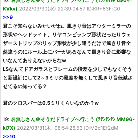
KVkv)
2022/03/30(水) 22:39:04.57 ID:KR+63FrG0
>>9
君こそ知らないみたいだね。風きり音はアウターミラーの
形状やヘッドライト、リヤコンビランプ形状だったりウェ
ザーストリップのリップ形状が少し違うだけで風きり音全
然違うのにルール上にバーがあるなんて風きり音に影響な
いなんてありえないからなw
LSなんてドアガラスとフレームの段差を少しでもなくそう
と新設計にして2～3ミリの段差を無くして風きり音低減さ
せてるの知ってる？
君のクロスバーは0.5ミリくらいなのか？w
19:
名無しさん＠そうだドライブへ行こう (ﾃﾃﾝﾃﾝﾃﾝ MM96-
kl7X)
2022/03/31(木) 08:54:26.53 ID:M2d1Ef2dM
>>10