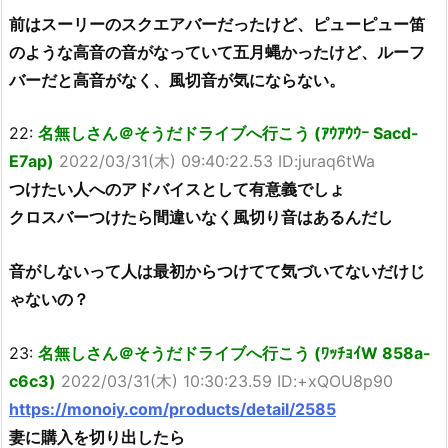
前はスーリーのスクエアバーだったけど、ピューピュー笛
のような高音の音がなっていて五月蝿かったけど、ルーフ
バーだと高音がなく、風切音が気にならない。
22:
名無しさん＠そうだドライブへ行こう (ｱｳｱｳｳｰ Sacd-
E7ap)
2022/03/31(木) 09:40:22.53 ID:juraq6tWa
つけたい人へのアドバイスとして有意義でしょ
クロスバーつけたら間違いなく風切り音はあるんだし
音がしないって人は最初からつけてて気づいてないだけじ
ゃないの？
23:
名無しさん＠そうだドライブへ行こう (ﾜｯﾁｮｲW 858a-
c6c3)
2022/03/31(木) 10:30:23.59 ID:+xQOU8p90
https://monoiy.com/products/detail/2585
妻に購入を切り出したら