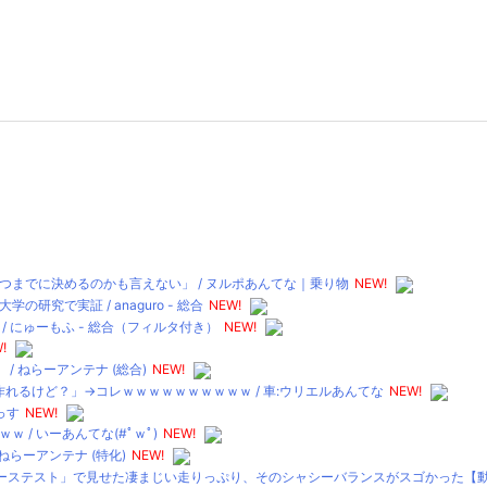
までに決めるのかも言えない」 / ヌルポあんてな｜乗り物
NEW!
で実証 / anaguro - 総合
NEW!
 にゅーもふ - 総合（フィルタ付き）
NEW!
!
 ねらーアンテナ (総合)
NEW!
れるけど？」→コレｗｗｗｗｗｗｗｗｗｗ / 車:ウリエルあんてな
NEW!
っす
NEW!
/ いーあんてな(#ﾟｗﾟ)
NEW!
らーアンテナ (特化)
NEW!
テスト」で見せた凄まじい走りっぷり、そのシャシーバランスがスゴかった【動画】 /