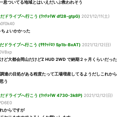
で一息ついてる地域とはいえだいぶ救われそう
ライブへ行こう (ﾜｯﾁｮｲW df28-gtpG)
2021/12/11(土)
h0f0k40
+ちょいかかった
ライブへ行こう (ｻｻｸｯﾃﾛﾗ Sp1b-BxAT)
2021/12/12(日)
h0V8xp
ど大都会岡山だけどZ HUD 2WD で納期２ヶ月くらいだった
品調達の目処がある程度たって工場増産してるようだしこれから
思う
ライブへ行こう (ﾜｯﾁｮｲW 4730-3k8P)
2021/12/12(日)
jPD6E0
れからですが