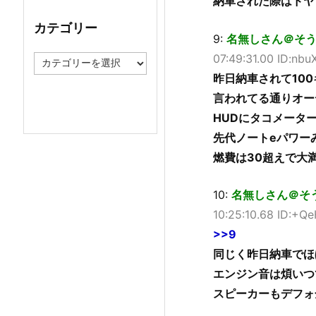
納車された際はドヤ
イ
ブ
カテゴリー
9:
名無しさん＠そうだド
07:49:31.00 ID:nbu
カ
テ
昨日納車されて10
ゴ
言われてる通りオー
リ
ー
HUDにタコメータ
先代ノートeパワー
燃費は30超えで大
10:
名無しさん＠そうだド
10:25:10.68 ID:+
>>9
同じく昨日納車でほ
エンジン音は煩いつ
スピーカーもデフォ