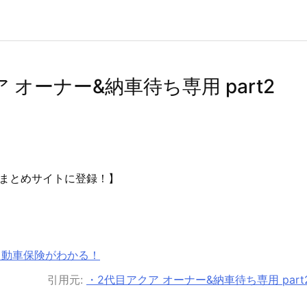
 オーナー&納車待ち専用 part2
まとめサイトに登録！】
自動車保険がわかる！
引用元:
・2代目アクア オーナー&納車待ち専用 part