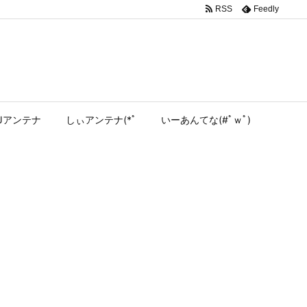
RSS
Feedly
Jアンテナ
しぃアンテナ(*ﾟ
いーあんてな(#ﾟｗﾟ)