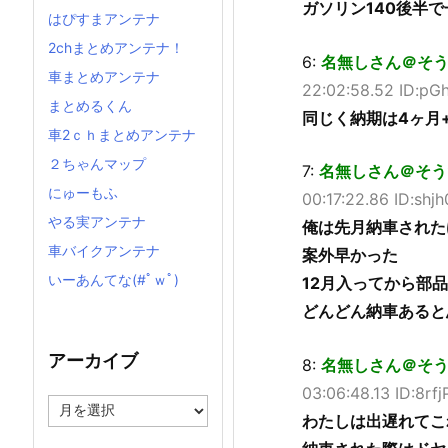
ガソリン140後半
はぴすまアンテナ
2chまとめアンテナ！
6:
名無しさん＠そうだド
車まとめアンテナ
22:02:58.52 ID:pG
まとめるくん
同じく納期は4ヶ月
車2ｃｈまとめアンテナ
２ちゃんマップ
7:
名無しさん＠そうだド
にゅーもふ
00:17:22.86 ID:shj
やる実アンテナ
俺は先月納車されたけ
車バイクアンテナ
案外早かった
いーあんてな(#ﾟｗﾟ)
12月入ってから部
どんどん納車あると
アーカイブ
8:
名無しさん＠そうだド
03:06:48.13 ID:8rf
ア
わたしは出遅れてこ
ー
カ