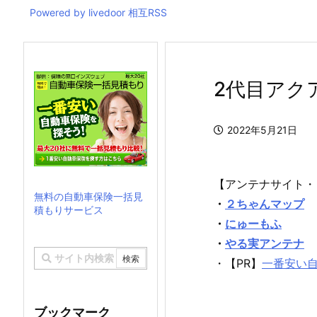
Powered by livedoor 相互RSS
2代目アクア
2022年5月21日
【アンテナサイト・
無料の自動車保険一括見
・
２ちゃんマップ
積もりサービス
・
にゅーもふ
・
やる実アンテナ
・【PR】
一番安い
ブックマーク