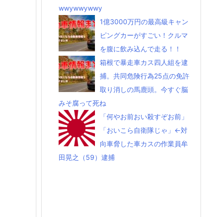
wwywwywwy
1億3000万円の最高級キャン
ピングカーがすごい！クルマ
を腹に飲み込んで走る！！
箱根で暴走車カス四人組を逮
捕。共同危険行為25点の免許
取り消しの馬鹿頭。今すぐ脳
みそ腐って死ね
「何やお前おい殺すぞお前」
「おいこら自衛隊じゃ」←対
向車脅した車カスの作業員牟
田晃之（59）逮捕