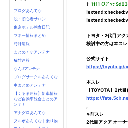
1:
1111 (ｽﾌﾟｯｯ Sd0
ブログあんてな
!extend:checked:
脱・初心者サロン
!extend:checked:
東京ホテル朝食日記
トヨタ・2代目アク
マネー情報まとめ
検討中の方は本スレ
時計速報
まとめくすアンテナ
公式サイト
猫竹速報
https://toyota.jp/
なんJアンテナ
ブログサークルあんてな
本スレ
車まとめアンテナ
【TOYOTA】2代目(
【くるま速報】新車情報
https://fate.5ch.n
など自動車総合まとめア
ンテナ
,
アナグロあんてな
※前スレ
ヌルポあんてな｜乗り物
2代目アクア オーナー