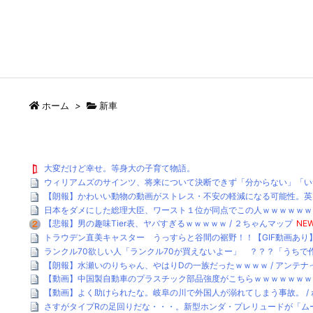
ホーム
>
新車
大変だけど幸せ。等身大の子育て物語。
ウィリアムズのサインツ、将来について決断できず「分からない」「いつ
【朗報】かわいい動物の動画がストレス・不安の軽減になる可能性。英大学の研究
日本をダメにした総理大臣、ワースト１位が同点でこの人ｗｗｗｗｗｗ /
【悲報】男の趣味Tier表、ヤバすぎるｗｗｗｗｗ / ２ちゃんマップ
NEW
トラウデン直美キャスター うっすらと谷間の裾野！！【GIF動画あり】 /
ランクル70欲しい人「ランクル70が買えないよー」 ？？？「うちで作
【朗報】水瀬いのりちゃん、やはりDの一族だったｗｗｗｗ / アンテナ
【動画】中国製自動車のプラスチック部品強度がこちらｗｗｗｗｗｗｗｗｗ 
【動画】よく助けられたな。岐阜の川で外国人が溺れてしまう事故。 / ね
さすがタイプRの足回りだな・・・。新型ホンダ・プレリュードが「ムース