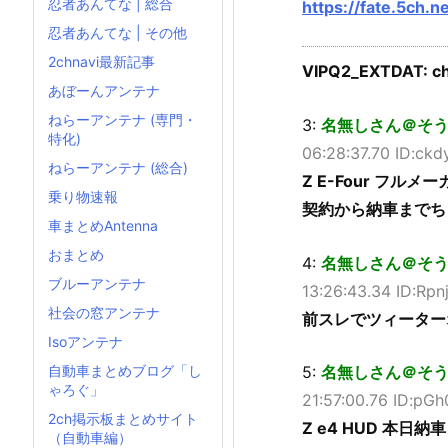
忍者あんてな | 総合
https://fate.5ch.
忍者あんてな | その他
2chnavi最新記事
VIPQ2_EXTDAT: ch
あぼーんアンテナ
ねらーアンテナ (専門・
3:
名無しさん＠そうだド
特化)
06:28:37.70 ID:ck
ねらーアンテナ (総合)
Z E-Four フル
乗り物速報
契約から納車までち
車まとめAntenna
おまとめ
4:
名無しさん＠そうだド
ブルーアンテナ
13:26:43.34 ID:Rp
社会の窓アンテナ
前スレでツィーター
Isoアンテナ
自動車まとめブログ「し
5:
名無しさん＠そうだド
ゃろぐ」
21:57:00.76 ID:pG
2ch掲示板まとめサイト
Z e4 HUD 本日納車
（自動車編）