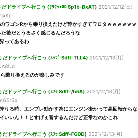
ライブへ行こう (ｻｻｸｯﾃﾛﾛ Sp1b-BxAT)
2021/12/12(日)
hjxKp
古のワゴンRから乗り換えたけど静かすぎてワロタｗｗｗｗｗｗ
った後だとうるさく感じるんだろうな
界ってあるわ
ライブへ行こう (ｽｯﾌﾟ Sdff-TLL4)
2021/12/13(月)
fCA8Ud
から乗り換えるのが楽しみです
ライブへ行こう (ｽﾌｯ Sdff-/h5A)
2021/12/13(月)
8cGBr5d
降りる時、エンブレ効かす為にエンジン掛かって高回転からな
イいいん！！とすげぇ音するんだけど正常なのかこれ
ドライブへ行こう (ｽﾌｯ Sdff-FG0D)
2021/12/13(月)