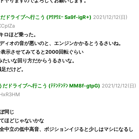
ドヤりますのでよろしくお願いします。
ライブへ行こう (ｱｳｱｳｴｰ Sa9f-igR+)
2021/12/12(日)
XCpIZa
0キロほど乗った。
ディオの音が悪いのと、エンジンかかるとうるさいね。
ー表示させてみてると2000回転ぐらい
みたいな回り方だからうるさいな。
満足だけど。
ライブへ行こう (ﾃﾃﾝﾃﾝﾃﾝ MM8f-gtpG)
2021/12/12(日)
QeHxR3HM
ぼ同じ
てほどじゃないかな
全中立の低中高音、ボジションイジると少しはマシになるし