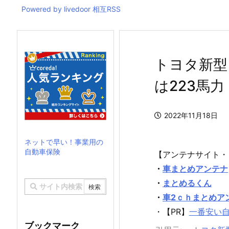
Powered by livedoor 相互RSS
トヨタ新型
は223馬力 0
2022年11月18日
ネットで早い！事業用の
自動車保険
【アンテナサイト・
・
車まとめアンテナ
・
まとめるくん
・
車2ｃｈまとめア
・【PR】
一番安い
ブックマーク