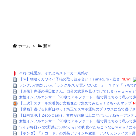
ホーム
>
新車
それは純愛か、それともストーカー疑惑か
【ｗ】物凄くカワイイ子猫の取っ組み合い！ / anaguro - 総合
NEW!
ランクル70欲しい人「ランクル70が買えないよー」 ？？？「うちで作
【画像】声優の澤田姫さん、自分の武器を見せつけてしまうｗｗｗｗ /
女性インフルエンサー「20歳でアルファード一括で買えちゃう私って素敵
【二次】スクール水着美少女画像だけ集めてみたｗ / ２ちゃんマップ
N
【動画】逃げる判断はやっ！埼玉でスマホ運転のプリウスに当て逃げされる
【日向坂46】Zepp Osaka、客席が想像以上にヤバい… / ねらーアンテナ
女性インフルエンサー「20歳でアルファード一括で買えちゃう私って素
ワイジ毎日2kgの野菜と500gくらいの肉食べたらこうなるｗｗｗ / に
【ホンダ】「アコード」の外装デザインを変更 アメリカンテイスト薄まる /