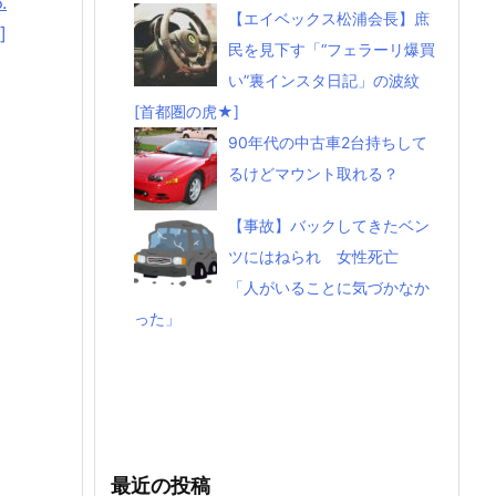
.
【エイベックス松浦会長】庶
]
民を見下す「“フェラーリ爆買
い”裏インスタ日記」の波紋
[首都圏の虎★]
90年代の中古車2台持ちして
るけどマウント取れる？
【事故】バックしてきたベン
ツにはねられ 女性死亡
「人がいることに気づかなか
った」
最近の投稿