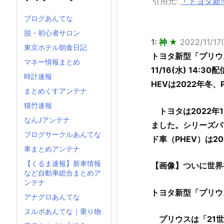
引用元:
・トヨタ新型
ブログあんてな
脱・初心者サロン
1:
神 ★
2022/11/17
東京ホテル朝食日記
トヨタ新型「プリウ
マネー情報まとめ
11/16(水) 14:30配
時計速報
HEVは2022年冬、
まとめくすアンテナ
猫竹速報
トヨタは2022年
なんJアンテナ
ました。シリーズパ
ブログサークルあんてな
ド車（PHEV）は2
車まとめアンテナ
【くるま速報】新車情報
【画像】ついに世界
など自動車総合まとめア
ンテナ
トヨタ新型「プリウス
アナグロあんてな
ヌルポあんてな｜乗り物
プリウスは「21世