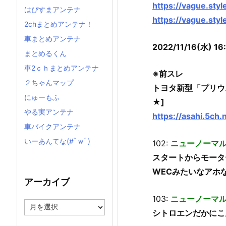
https://vague.sty
はぴすまアンテナ
https://vague.sty
2chまとめアンテナ！
車まとめアンテナ
2022/11/16(水) 16
まとめるくん
車2ｃｈまとめアンテナ
※前スレ
２ちゃんマップ
トヨタ新型「プリウス」
にゅーもふ
★]
やる実アンテナ
https://asahi.5ch
車バイクアンテナ
いーあんてな(#ﾟｗﾟ)
102:
ニューノーマ
スタートからモータ
WECみたいなアホ
アーカイブ
103:
ニューノーマ
ア
シトロエンだかにこ
ー
カ