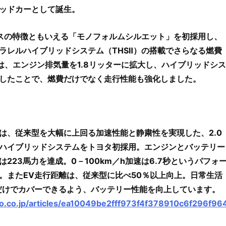
ッドカーとして誕生。
スの特徴ともいえる「モノフォルムシルエット」を初採用し、
ラレルハイブリッドシステム（THSⅡ）の搭載でさらなる燃費
は、エンジン排気量を1.8リッターに拡大し、ハイブリッドシス
したことで、燃費だけでなく走行性能も強化しました。
、従来型を大幅に上回る加速性能と静粛性を実現した、2.0
ハイブリッドシステムをトヨタ初採用。エンジンとバッテリー
223馬力を達成。0－100km／h加速は6.7秒というパフォ
。またEV走行距離は、従来型に比べ50％以上向上。日常生活
だけでカバーできるよう、バッテリー性能を向上しています。
oo.co.jp/articles/ea10049be2fff973f4f378910c6f296f96