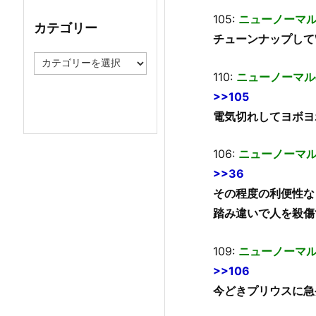
イ
105:
ニューノーマ
ブ
カテゴリー
チューンナップして
カ
テ
110:
ニューノーマル
ゴ
>>105
リ
ー
電気切れしてヨボヨ
106:
ニューノーマ
>>36
その程度の利便性な
踏み違いで人を殺傷
109:
ニューノーマ
>>106
今どきプリウスに急