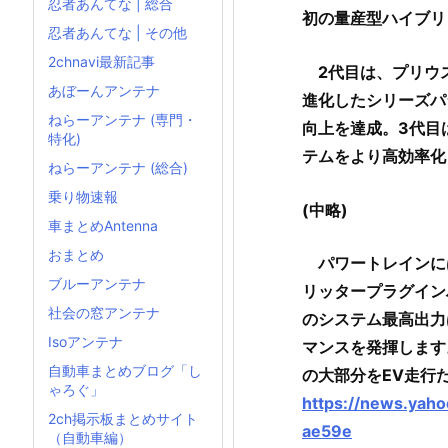
忍者あんてな | 総合
初の量産型ハイブリ
忍者あんてな | その他
2chnavi最新記事
2代目は、プリウ
あぼーんアンテナ
進化したシリーズパ
ねらーアンテナ (専門・
向上を達成。3代目
特化)
テムをより高効率化
ねらーアンテナ (総合)
乗り物速報
(中略)
車まとめAntenna
おまとめ
パワートレインには
ブルーアンテナ
リッタープラグイン
社会の窓アンテナ
のシステム最高出力は
Isoアンテナ
マンスを発揮します
自動車まとめブログ「し
の大部分をEV走行
ゃろぐ」
https://news.yah
2ch掲示板まとめサイト
ae59e
（自動車編）