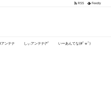
RSS
Feedly
Jアンテナ
しぃアンテナ(*ﾟ
いーあんてな(#ﾟｗﾟ)