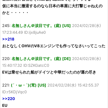
仮に本当に撤退するのなら日本の車屋に大打撃じゃねえの
かと・・・・・
245:
名無しさん＠涙目です。(庭) [US]
2024/02/28(水)
17:23:44.49 ID:ijx8juAe0
>>218
おとなしくOHVのV8エンジンでも作ってなさいってこった
220:
名無しさん＠涙目です。(庭) [DE]
2024/02/28(水)
15:40:17.32 ID:SZKGatcC0
EVは乗せられた船がドイツと中華だったのが運の尽き
221:
(´・ω・`)(茸) [US]
2024/02/28(水) 15:42:55.37
ID:r5KDjVqc0
>>220
EU