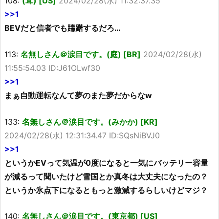
108:
(茸) [US]
2024/02/28(水) 11:32:37.35
>>1
BEVだと信者でも躊躇するだろ…
113:
名無しさん＠涙目です。(庭) [BR]
2024/02/28(水)
11:55:54.03 ID:J61OLwf30
>>1
まぁ自動運転なんて夢のまた夢だからなw
133:
名無しさん＠涙目です。(みかか) [KR]
2024/02/28(水) 12:31:34.47 ID:SQsNiBVJ0
>>1
というかEVって気温が0度になると一気にバッテリー容量
が減るって聞いたけど雪国とか真冬は大丈夫になったの？
というか氷点下になるともっと激減するらしいけどマジ？
140:
名無しさん＠涙目です。(東京都) [US]