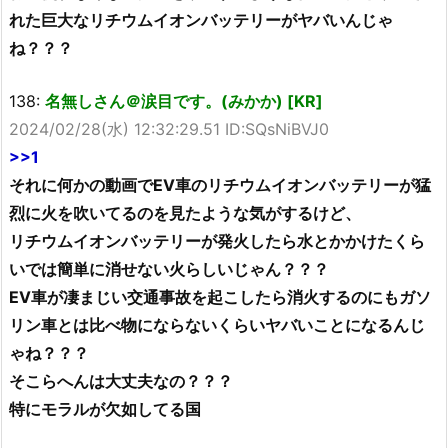
れた巨大なリチウムイオンバッテリーがヤバいんじゃ
ね？？？
138:
名無しさん＠涙目です。(みかか) [KR]
2024/02/28(水) 12:32:29.51 ID:SQsNiBVJ0
>>1
それに何かの動画でEV車のリチウムイオンバッテリーが猛
烈に火を吹いてるのを見たような気がするけど、
リチウムイオンバッテリーが発火したら水とかかけたくら
いでは簡単に消せない火らしいじゃん？？？
EV車が凄まじい交通事故を起こしたら消火するのにもガソ
リン車とは比べ物にならないくらいヤバいことになるんじ
ゃね？？？
そこらへんは大丈夫なの？？？
特にモラルが欠如してる国