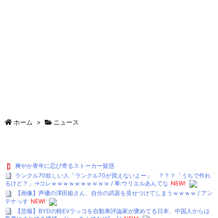
ホーム
>
ニュース
爽やか青年に忍び寄るストーカー疑惑
ランクル70欲しい人「ランクル70が買えないよー」 ？？？「うちで作れ
るけど？」→コレｗｗｗｗｗｗｗｗｗｗ / 車:ウリエルあんてな
NEW!
【画像】声優の澤田姫さん、自分の武器を見せつけてしまうｗｗｗｗ / アン
テナっす
NEW!
【悲報】BYDの軽EVラッコを自動車評論家が褒めてる日本、中国人からは