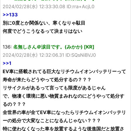
2024/02/28(水) 12:33:30.08 ID:rra+AcjL0
>>133
別に0度とか関係ない、寒くなりゃ駄目
何度でどうこうなるって決まりはない
136:
名無しさん＠涙目です。(みかか) [KR]
2024/02/28(水) 12:32:06.31 ID:SQsNiBVJ0
>>1
EV車に搭載されてる巨大なリチウムイオンバッテリーって
寿命が来たらどうやって処分するの？？？
リサイクルがあるって言っても限度があるじゃん
で、物凄く環境に悪い物質まみれなのにどうやって処分す
るの？？？
全世界の車が全てEV車になったらリチウムイオンバッテリ
ーの処分で大変なことになるんじゃない？？？
特に使わなくなった車を放置するような後進国だと放置さ