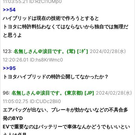
11:03:55.21 ID:RzCl1OMp0
>>54
ハイブリッドは現在の技術で作ろうとすると
トヨタに特許料払わなくてはならないから独自では無理だ
と思うよ
123:
名無しさん＠涙目です。(茸) [ﾆﾀﾞ]
2024/02/28(水)
12:20:26.01 ID:hs8KrWmc0
>>95
トヨタハイブリッドの特許公開してなかったか？
96:
名無しさん＠涙目です。(東京都) [JP]
2024/02/28(水)
11:05:02.75 ID:CUDc2BIi0
エアバッグが出ない、ブレーキが効かないなどの不具合多
発のBYD
EVで重要なのはバッテリーで車体なんかどうでもいいとい
う人は必見