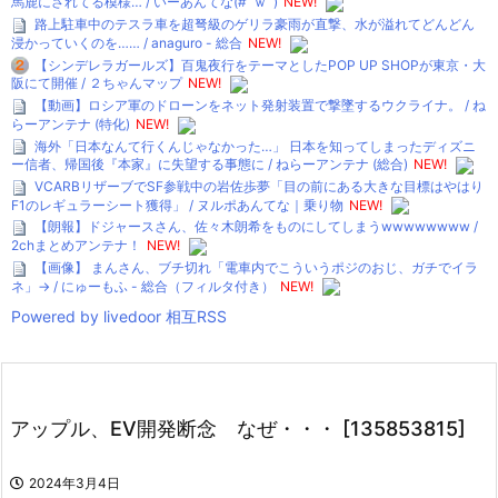
馬鹿にされてる模様… / いーあんてな(#ﾟｗﾟ)
NEW!
路上駐車中のテスラ車を超弩級のゲリラ豪雨が直撃、水が溢れてどんどん
浸かっていくのを…… / anaguro - 総合
NEW!
【シンデレラガールズ】百鬼夜行をテーマとしたPOP UP SHOPが東京・大
阪にて開催 / ２ちゃんマップ
NEW!
【動画】ロシア軍のドローンをネット発射装置で撃墜するウクライナ。 / ね
らーアンテナ (特化)
NEW!
海外「日本なんて行くんじゃなかった…」 日本を知ってしまったディズニ
ー信者、帰国後『本家』に失望する事態に / ねらーアンテナ (総合)
NEW!
VCARBリザーブでSF参戦中の岩佐歩夢「目の前にある大きな目標はやはり
F1のレギュラーシート獲得」 / ヌルポあんてな｜乗り物
NEW!
【朗報】ドジャースさん、佐々木朗希をものにしてしまうwwwwwwww /
2chまとめアンテナ！
NEW!
【画像】 まんさん、ブチ切れ「電車内でこういうポジのおじ、ガチでイラ
ネ」→ / にゅーもふ - 総合（フィルタ付き）
NEW!
Powered by livedoor 相互RSS
アップル、EV開発断念 なぜ・・・ [135853815]
2024年3月4日