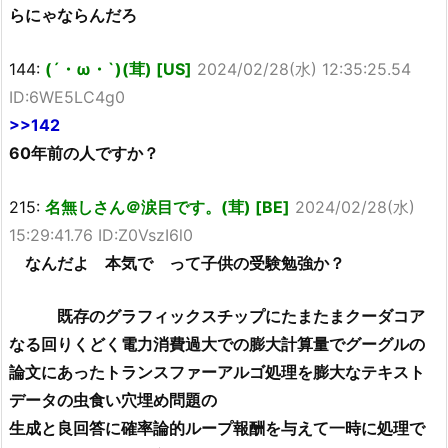
らにゃならんだろ
144:
(´・ω・`)(茸) [US]
2024/02/28(水) 12:35:25.54
ID:6WE5LC4g0
>>142
60年前の人ですか？
215:
名無しさん＠涙目です。(茸) [BE]
2024/02/28(水)
15:29:41.76 ID:Z0VszI6l0
なんだよ 本気で って子供の受験勉強か？
既存のグラフィックスチップにたまたまクーダコア
なる回りくどく電力消費過大での膨大計算量でグーグルの
論文にあったトランスファーアルゴ処理を膨大なテキスト
データの虫食い穴埋め問題の
生成と良回答に確率論的ループ報酬を与えて一時に処理で