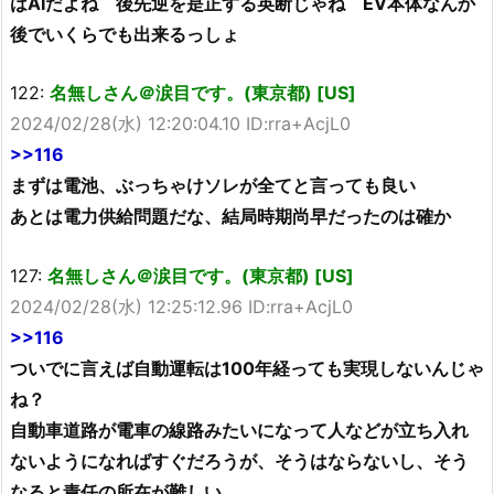
はAIだよね 後先逆を是正する英断じゃね EV本体なんか
後でいくらでも出来るっしょ
122:
名無しさん＠涙目です。(東京都) [US]
2024/02/28(水) 12:20:04.10 ID:rra+AcjL0
>>116
まずは電池、ぶっちゃけソレが全てと言っても良い
あとは電力供給問題だな、結局時期尚早だったのは確か
127:
名無しさん＠涙目です。(東京都) [US]
2024/02/28(水) 12:25:12.96 ID:rra+AcjL0
>>116
ついでに言えば自動運転は100年経っても実現しないんじゃ
ね？
自動車道路が電車の線路みたいになって人などが立ち入れ
ないようになればすぐだろうが、そうはならないし、そう
なると責任の所在が難しい