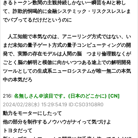
きるトークン数間の主観持続しかない一瞬芸をAIと称し
て、詐欺的恫喝的に金融システミック・リスクスレスレま
でバブってるだけだというのに
人工知能で本気なのは、アニーリング方式ではない、い
まだ未知の量子ゲート方式の量子コンピューティングの開
発で、実際の存在モデルは人間の脳 つまり倫理観なくが
ごとく脳の解明と模倣に向かいつつある途上での解明開発
ツールとしての生成系ニューロシステムが唯一無二の本気
中の本気だろ
216:
名無しさん＠涙目です。(日本のどこかに) [CN]
2024/02/28(水) 15:29:54.19 ID:CSO31G8R0
動力をモーターにしたって
他の部分を制作するノウハウがナイって気づけよ
トヨタだって