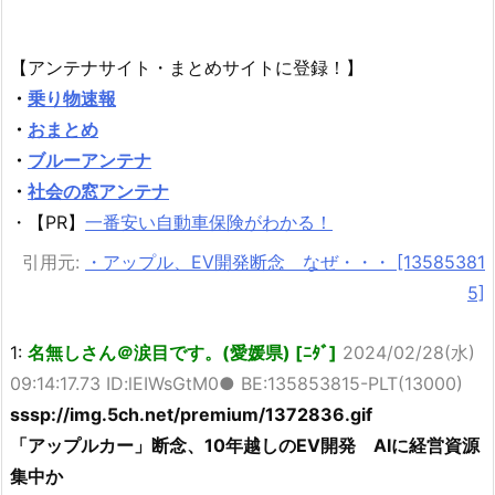
【アンテナサイト・まとめサイトに登録！】
・
乗り物速報
・
おまとめ
・
ブルーアンテナ
・
社会の窓アンテナ
・【PR】
一番安い自動車保険がわかる！
引用元:
・アップル、EV開発断念 なぜ・・・ [13585381
5]
1:
名無しさん＠涙目です。(愛媛県) [ﾆﾀﾞ]
2024/02/28(水)
09:14:17.73 ID:lEIWsGtM0● BE:135853815-PLT(13000)
sssp://img.5ch.net/premium/1372836.gif
「アップルカー」断念、10年越しのEV開発 AIに経営資源
集中か