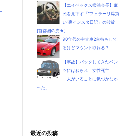
【エイベックス松浦会長】庶
】
民を見下す「“フェラーリ爆買
い”裏インスタ日記」の波紋
[首都圏の虎★]
90年代の中古車2台持ちして
るけどマウント取れる？
【事故】バックしてきたベン
ツにはねられ 女性死亡
「人がいることに気づかなか
った」
最近の投稿