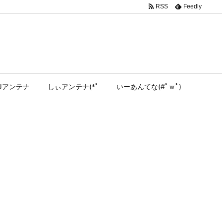
RSS
Feedly
Jアンテナ
しぃアンテナ(*ﾟ
いーあんてな(#ﾟｗﾟ)