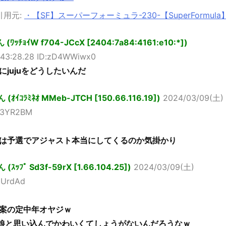
引用元:
・【SF】スーパーフォーミュラ-230-【SuperFormula
ﾁｮｲW f704-JCcX [2404:7a84:4161:e10:*])
:43:28.28 ID:zD4WWiwx0
jujuをどうしたいんだ
ｲｺﾗﾐﾈｵ MMeb-JTCH [150.66.116.19])
2024/03/09(土)
U63YR2BM
は予選でアジャスト本当にしてくるのか気掛かり
ﾌﾟ Sd3f-59rX [1.66.104.25])
2024/03/09(土)
g1UrdAd
案の定中年オヤジｗ
分の娘と思い込んでかわいくてしょうがないんだろうなｗ