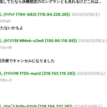
で流してたなら決勝想定のロングランとも見れるけどこれは…
ﾁｮｲ 1794-Q82t [116.94.229.26])
2024/03/09(土)
6SVFa0
もたないかもよ
ｲｺﾗﾐﾈｵ MMeb-o2w6 [150.66.116.89])
2024/03/09(土)
FNVjs+M
か悪天候でキャンセルになりました
ｯﾁｮｲW f705-myn2 [216.153.119.36])
2024/03/09(土)
4fY6n+0
ﾍﾟｹ Sr0b-03Ub [126.194.222.26])
2024/03/09(土)