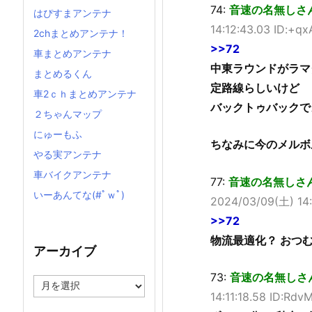
74:
音速の名無しさん (ﾜｯ
はぴすまアンテナ
14:12:43.03 ID:+
2chまとめアンテナ！
>>72
車まとめアンテナ
中東ラウンドがラマ
まとめるくん
定路線らしいけど
車2ｃｈまとめアンテナ
バックトゥバックで
２ちゃんマップ
にゅーもふ
ちなみに今のメルボ
やる実アンテナ
車バイクアンテナ
77:
音速の名無しさん (ﾜｯ
いーあんてな(#ﾟｗﾟ)
2024/03/09(土) 14:
>>72
物流最適化？ おつ
アーカイブ
73:
音速の名無しさん (ﾜｯ
ア
ー
14:11:18.58 ID:Rd
カ