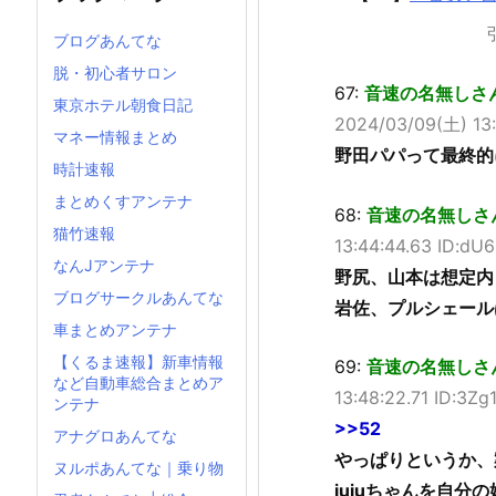
ブログあんてな
脱・初心者サロン
67:
音速の名無しさん (ﾜｯ
東京ホテル朝食日記
2024/03/09(土) 13
マネー情報まとめ
野田パパって最終的に
時計速報
まとめくすアンテナ
68:
音速の名無しさん (ｵ
猫竹速報
13:44:44.63 ID:d
なんJアンテナ
野尻、山本は想定内
ブログサークルあんてな
岩佐、プルシェール
車まとめアンテナ
【くるま速報】新車情報
69:
音速の名無しさん (ｽｯ
など自動車総合まとめア
13:48:22.71 ID:3Z
ンテナ
>>52
アナグロあんてな
やっぱりというか、
ヌルポあんてな｜乗り物
jujuちゃんを自