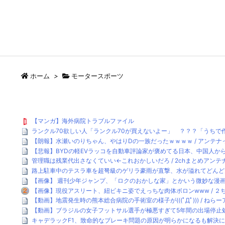
ホーム
>
モータースポーツ
【マンガ】海外病院トラブルファイル
ランクル70欲しい人「ランクル70が買えないよー」 ？？？「うちで作
【朗報】水瀬いのりちゃん、やはりDの一族だったｗｗｗｗ / アンテナ
【悲報】BYDの軽EVラッコを自動車評論家が褒めてる日本、中国人からは馬
管理職は残業代出さなくていい←これおかしいだろ / 2chまとめアンテ
路上駐車中のテスラ車を超弩級のゲリラ豪雨が直撃、水が溢れてどんどん浸かっ
【画像】 週刊少年ジャンプ、「ロクのおかしな家」とかいう微妙な漫画を巻
【画像】現役アスリート、紐ビキニ姿でえっちな肉体ボロンwww / ２
【動画】地震発生時の熊本総合病院の手術室の様子が(((ﾟДﾟ))) / ねらーア
【動画】ブラジルの女子フットサル選手が極悪すぎて5年間の出場停止処分に
キャデラックF1、致命的なブレーキ問題の原因が明らかになるも解決に