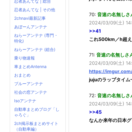
忍者あんてな | 総合
忍者あんてな | その他
70:
音速の名無しさん (ﾜｯ
2chnavi最新記事
2024/03/09(土) 14:
あぼーんアンテナ
>>41
ねらーアンテナ (専門・
これ500km／h超
特化)
ねらーアンテナ (総合)
71:
音速の名無しさん (ﾜｯ
乗り物速報
2024/03/09(土) 14:
車まとめAntenna
https://imgur.com
おまとめ
jujuのラップタイム
ブルーアンテナ
社会の窓アンテナ
72:
音速の名無しさん (ﾜｯ
Isoアンテナ
2024/03/09(土) 14:
自動車まとめブログ「し
>>45
ゃろぐ」
なんか来年の日本グ
2ch掲示板まとめサイト
（自動車編）