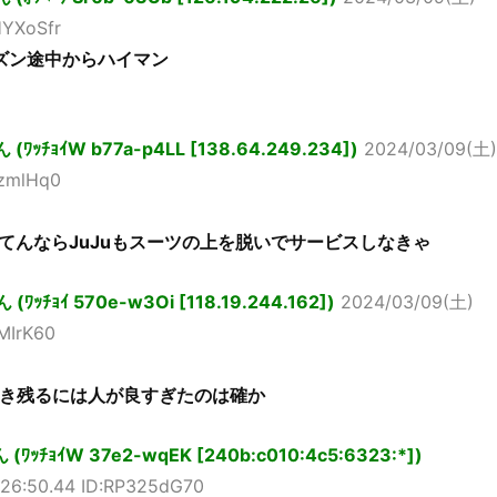
HYXoSfr
ーズン途中からハイマン
ｯﾁｮｲW b77a-p4LL [138.64.249.234])
2024/03/09(土)
UzmlHq0
てんならJuJuもスーツの上を脱いでサービスしなきゃ
ﾁｮｲ 570e-w3Oi [118.19.244.162])
2024/03/09(土)
+MIrK60
生き残るには人が良すぎたのは確か
ｯﾁｮｲW 37e2-wqEK [240b:c010:4c5:6323:*])
:26:50.44 ID:RP325dG70