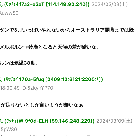
ﾁｮｲ f7a3-o2eT [114.149.92.240])
2024/03/09(土)
qxAuwwS0
ダンで3月いっぱいやれないからオーストラリア開幕までは既
メルボルン→鈴鹿となると天候の差が酷いな。
ルンは気温38度。
ﾁｮｲ 170a-5fuq [2409:13:6121:2200:*])
18:30.49 ID:8zkyhYP70
むが足りないとしか言いようが無いなぁ
ﾁｮｲW 9f0d-ELtt [59.146.248.229])
2024/03/09(土)
vM5pW80