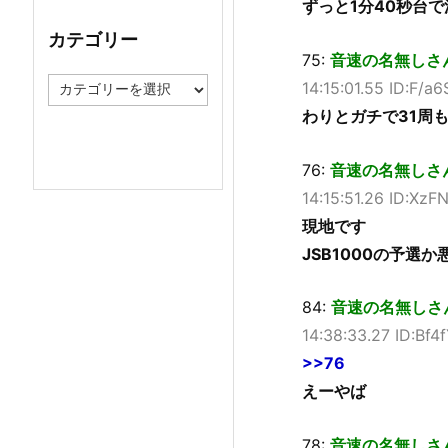
ずっと1分40秒台
イ
ブ
カテゴリー
75:
音速の名無しさん (ﾜｯ
カ
14:15:01.55 ID:F/a
テ
わりとガチで31周
ゴ
リ
ー
76:
音速の名無しさん (ｵ
14:15:51.26 ID:Xz
現地です
JSB1000の予選
84:
音速の名無しさん (ﾜ
14:38:33.27 ID:Bf
>>76
えーやば
78:
音速の名無しさん (ｵｯ