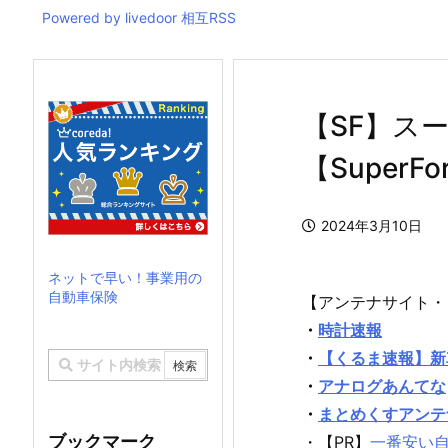
Powered by livedoor 相互RSS
【SF】スー
【SuperFo
2024年3月10日
ネットで早い！事業用の
自動車保険
【アンテナサイト・
・
時計速報
・
【くるま速報】新
・
アナログあんてな
・
まとめくすアンテ
ブックマーク
・【PR】
一番安い