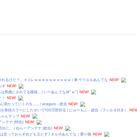
れるけど？」→コレｗｗｗｗｗｗｗｗｗｗ / 車:ウリエルあんてな
NEW!
っす
NEW!
鹿にされてる模様… / いーあんてな(#ﾟｗﾟ)
NEW!
ナ！
NEW!
ていくのを…… / anaguro - 総合
NEW!
頭カラーにしたせいで100万部切る / にゅーもふ - 総合（フィルタ付き）
NEW
ちゃんマップ
NEW!
ンテナ (特化)
NEW!
。 / ねらーアンテナ (総合)
NEW!
は至っておらずめども立たず / ヌルポあんてな｜乗り物
NEW!