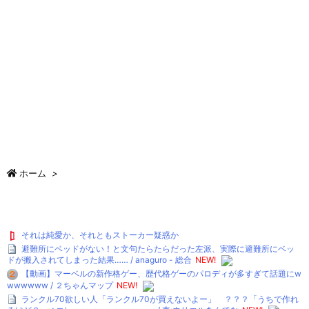
ホーム
>
それは純愛か、それともストーカー疑惑か
避難所にベッドがない！と文句たらたらだった左派、実際に避難所にベッ
ドが搬入されてしまった結果…… / anaguro - 総合
NEW!
【動画】マーベルの新作格ゲー、歴代格ゲーのパロディが多すぎて話題にw
wwwwww / ２ちゃんマップ
NEW!
ランクル70欲しい人「ランクル70が買えないよー」 ？？？「うちで作れ