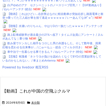
るけど？」→コレｗｗｗｗｗｗｗｗｗｗ / 車:ウリエルあんてな
NEW!
白戸ゆめのアナ セクシーニットのノースリーブ巨乳！！【GIF動画あり】
/ ねらーアンテナ (総合)
NEW!
【動画】これはひどい…右折禁止なのに軽自動車が突如右折し路面電車と衝
突→乗ってた三人組が車を捨て逃走ｗｗｗｗｗｗ / いーあんてな(#ﾟｗﾟ)
NEW!
【朗報】水瀬いのりちゃん、やはりDの一族だったｗｗｗｗ / アンテナっす
NEW!
路上駐車経験率が過去最少の21%へ低下！タイムズ会員にアンケート / ヌル
ポあんてな｜乗り物
NEW!
飲み屋でケンカした相手をコロした男の弁護をした。そして数年後、因果
応報を思わせる出来事が… / にゅーもふ - 総合（フィルタ付き）
NEW!
車中泊で一生暮らせる事できるん？ / ねらーアンテナ (特化)
NEW!
【悲報】有識者「ネトウヨが負けを認めたくなくてBYDの営業妨害をして
いるのかもしれない」 / 車まとめAntenna
NEW!
Powered by livedoor 相互RSS
【動画】これが中国の空飛ぶクルマ
2024年8月6日
未分類