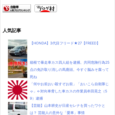
人気記事
【HONDA】3代目フリード★27【FREED】
箱根で暴走車カス四人組を逮捕。共同危険行為25
点の免許取り消しの馬鹿頭。今すぐ脳みそ腐って
死ね
「何やお前おい殺すぞお前」「おいこら自衛隊じ
ゃ」←対向車脅した車カスの作業員牟田晃之（5
9）逮捕
【芸能】山本耕史が日産セレナを買ったワケと
は？ 芸能人の意外な「愛車」事情