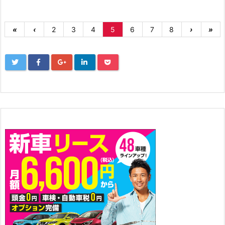
«
‹
2
3
4
5
6
7
8
›
»