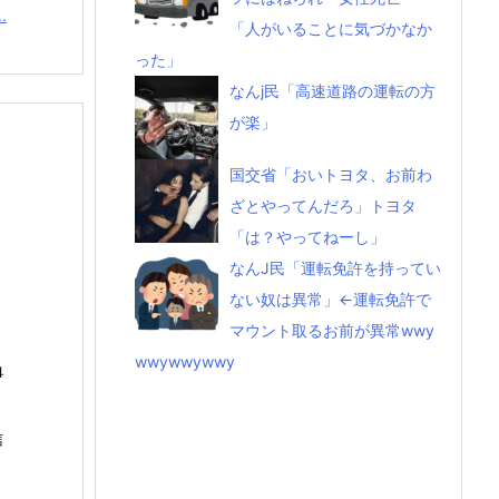
.
「人がいることに気づかなか
った」
なんj民「高速道路の運転の方
が楽」
国交省「おいトヨタ、お前わ
ざとやってんだろ」トヨタ
「は？やってねーし」
なんJ民「運転免許を持ってい
ない奴は異常」←運転免許で
マウント取るお前が異常wwy
wwywwywwy
４
信