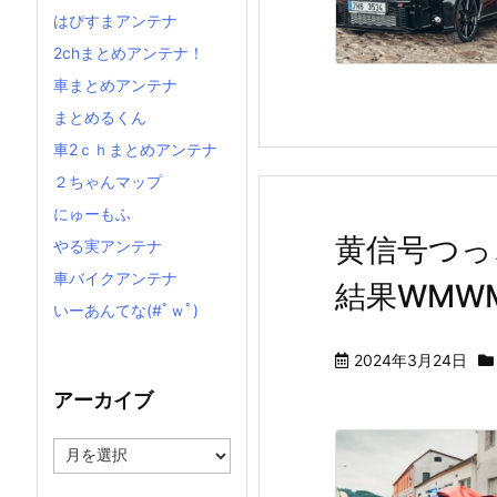
はぴすまアンテナ
2chまとめアンテナ！
車まとめアンテナ
まとめるくん
車2ｃｈまとめアンテナ
２ちゃんマップ
にゅーもふ
黄信号つっ
やる実アンテナ
車バイクアンテナ
結果WMW
いーあんてな(#ﾟｗﾟ)
2024年3月24日
アーカイブ
ア
ー
カ