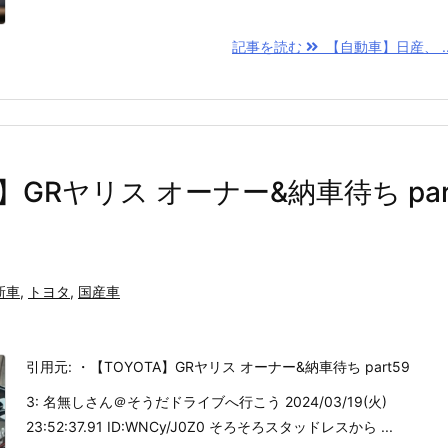
記事を読む
【自動車】日産、 ..
A】GRヤリス オーナー&納車待ち pa
新車
,
トヨタ
,
国産車
引用元: ・【TOYOTA】GRヤリス オーナー&納車待ち part59
3: 名無しさん＠そうだドライブへ行こう 2024/03/19(火)
23:52:37.91 ID:WNCy/J0Z0 そろそろスタッドレスから ...