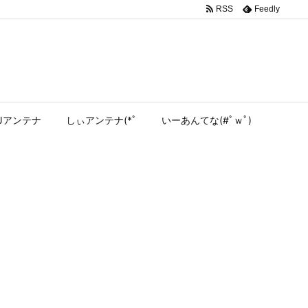
RSS
Feedly
Jアンテナ
しぃアンテナ(*ﾟ
いーあんてな(#ﾟｗﾟ)