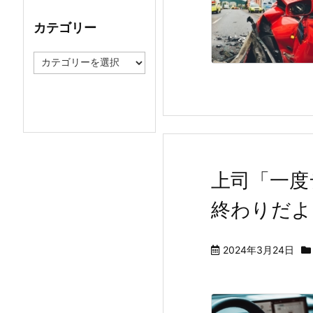
イ
ブ
カテゴリー
カ
テ
ゴ
リ
ー
上司「一度
終わりだよ
2024年3月24日