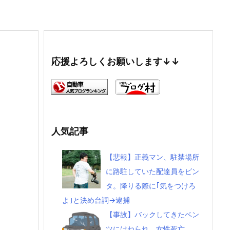
応援よろしくお願いします↓↓
人気記事
【悲報】正義マン、駐禁場所
に路駐していた配達員をビン
タ。降りる際に｢気をつけろ
よ｣と決め台詞→逮捕
【事故】バックしてきたベン
ツにはねられ 女性死亡