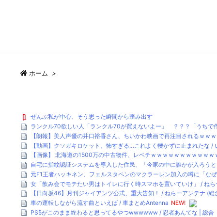
ホーム
>
ぜんぶ私が中心、そう思った瞬間から歪み出す
ランクル70欲しい人「ランクル70が買えないよー」 ？？？「うちで作
【朗報】美人声優の井口裕香さん、ちいかわ映画で再注目されるｗｗｗｗ
【動画】クソガキロケット、怖すぎる…これよく轢かずに止まれたな / い
【画像】 北海道の1500万の中古物件、レベチｗｗｗｗｗｗｗｗｗｗｗｗ
自宅に指紋認証システムを導入した住民、「今家の中に誰かが入ろうとしてる
元F1王者ハッキネン、フェルスタペンのマクラーレン加入の噂に「なぜ
女「飲み会でモテたい男はトイレに行く時スマホを置いていけ」 / ねらー
【日向坂46】月刊ジャイアンツ公式、重大告知！ / ねらーアンテナ (総
車の運転しながら流す曲といえば / 車まとめAntenna
NEW!
PS5がこのまま終わると思ってるやつwwwwww / 忍者あんてな | 総合