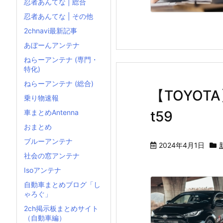
忍者あんてな | 総合
忍者あんてな | その他
2chnavi最新記事
あぼーんアンテナ
ねらーアンテナ (専門・
特化)
ねらーアンテナ (総合)
【TOYOT
乗り物速報
車まとめAntenna
t59
おまとめ
ブルーアンテナ
2024年4月1日
社会の窓アンテナ
Isoアンテナ
自動車まとめブログ「し
ゃろぐ」
2ch掲示板まとめサイト
（自動車編）