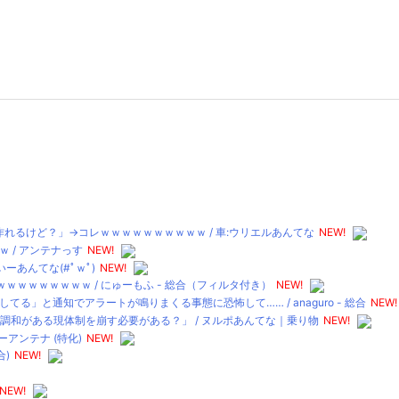
れるけど？」→コレｗｗｗｗｗｗｗｗｗｗ / 車:ウリエルあんてな
NEW!
 / アンテナっす
NEW!
ーあんてな(#ﾟｗﾟ)
NEW!
ｗｗｗｗｗｗｗｗ / にゅーもふ - 総合（フィルタ付き）
NEW!
」と通知でアラートが鳴りまくる事態に恐怖して…… / anaguro - 総合
NEW!
調和がある現体制を崩す必要がある？」 / ヌルポあんてな｜乗り物
NEW!
アンテナ (特化)
NEW!
合)
NEW!
NEW!