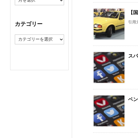
ー
カ
【国
イ
ブ
引用元
カテゴリー
カ
テ
ゴ
リ
スバ
ー
ベン