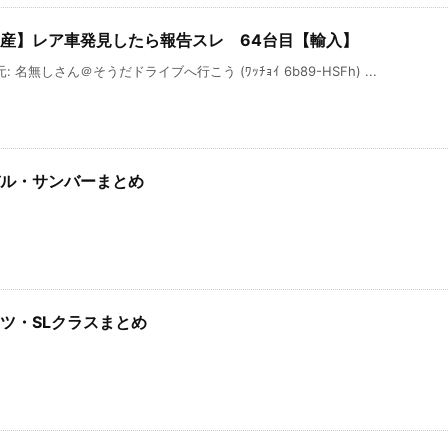
産】レア車発見したら報告スレ 64台目【輸入】
: 名無しさん＠そうだドライブへ行こう (ﾜｯﾁｮｲ 6b89-HSFh) ...
ル・サンバーまとめ
ツ・SLクラスまとめ