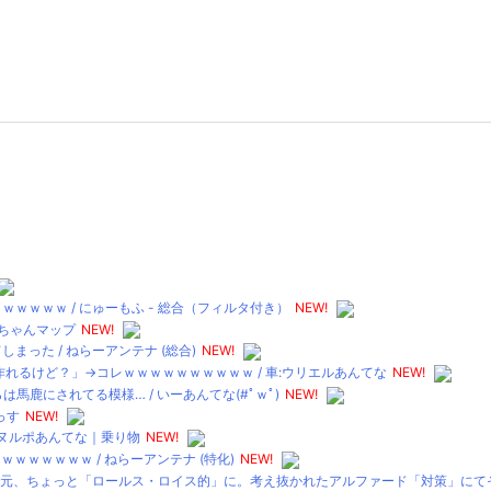
ｗｗｗ / にゅーもふ - 総合（フィルタ付き）
NEW!
２ちゃんマップ
NEW!
った / ねらーアンテナ (総合)
NEW!
れるけど？」→コレｗｗｗｗｗｗｗｗｗｗ / 車:ウリエルあんてな
NEW!
鹿にされてる模様… / いーあんてな(#ﾟｗﾟ)
NEW!
っす
NEW!
 ヌルポあんてな｜乗り物
NEW!
ｗｗｗｗｗｗ / ねらーアンテナ (特化)
NEW!
、ちょっと「ロールス・ロイス的」に。考え抜かれたアルファード「対策」にてその牙城