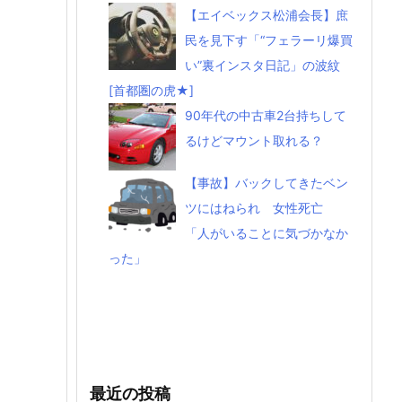
【エイベックス松浦会長】庶
民を見下す「“フェラーリ爆買
い”裏インスタ日記」の波紋
[首都圏の虎★]
90年代の中古車2台持ちして
るけどマウント取れる？
【事故】バックしてきたベン
ツにはねられ 女性死亡
「人がいることに気づかなか
った」
最近の投稿