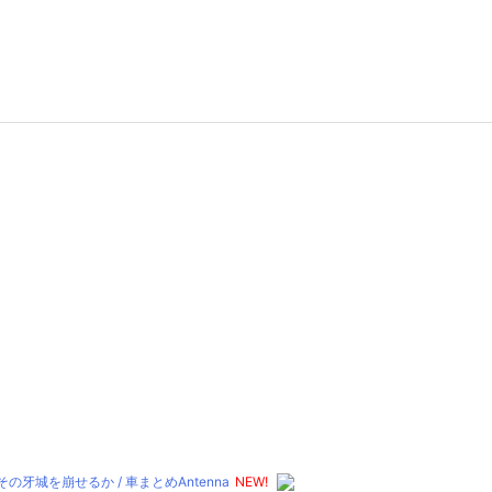
を崩せるか / 車まとめAntenna
NEW!