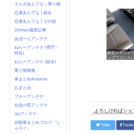
トヨタ 10系 2
ヌルポあんてな｜乗り物
ヤリスクロス 
専用 運転席用
忍者あんてな | 総合
ット
忍者あんてな | その他
価
2chnavi最新記事
あぼーんアンテナ
ねらーアンテナ (専門・
特化)
新型ステップワ
ップワゴンスパ
ねらーアンテナ (総合)
ラバー製セカ
ット YMT -
乗り物速報
価
車まとめAntenna
おまとめ
ブルーアンテナ
社会の窓アンテナ
よろしければシェ
Isoアンテナ
自動車まとめブログ「し
Twitter
Facebo
ゃろぐ」