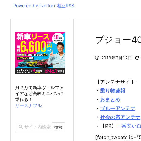
Powered by livedoor 相互RSS
プジョー4
2019年2月12日
【アンテナサイト・
月２万で新車ヴェルファ
・
乗り物速報
イアなど高級ミニバンに
・
おまとめ
乗れる！
リースナブル
・
ブルーアンテナ
・
社会の窓アンテナ
・【PR】
一番安い
[fetch_tweets id=”