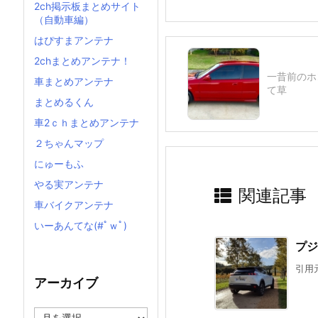
2ch掲示板まとめサイト
（自動車編）
はぴすまアンテナ
2chまとめアンテナ！
一昔前のホ
車まとめアンテナ
て草
まとめるくん
車2ｃｈまとめアンテナ
２ちゃんマップ
にゅーもふ
やる実アンテナ
関連記事
車バイクアンテナ
いーあんてな(#ﾟｗﾟ)
プジ
引用元
アーカイブ
ア