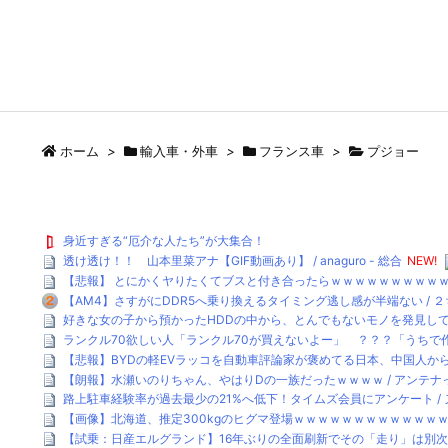
ホーム
>
輸入車・外車
>
フランス車
>
プジョー
身近すぎる“厄介な人たち”が大集合！
透け透け！！ 山本里菜アナ【GIF動画あり】 / anaguro - 総合
NEW!
【悲報】 とにかくヤりたくてブスと付き合ったらｗｗｗｗｗｗｗｗｗｗｗｗ
【AM4】さすがにDDR5へ乗り換えるタイミング逃し感が半端ない / 
好きな女の子から預かったHDDの中から、とんでもないモノを発見してしま
ランクル70欲しい人「ランクル70が買えないよー」 ？？？「うちで作
【悲報】BYDの軽EVラッコを自動車評論家が褒めてる日本、中国人からは馬
【朗報】水瀬いのりちゃん、やはりDの一族だったｗｗｗｗ / アンテナ
路上駐車経験率が過去最少の21%へ低下！タイムズ会員にアンケート /
【画像】北海道、推定300kgのヒグマ登場ｗｗｗｗｗｗｗｗｗｗｗｗｗｗ
【試乗：日産エルグランド】16年ぶりの全面刷新でその「走り」は別次元