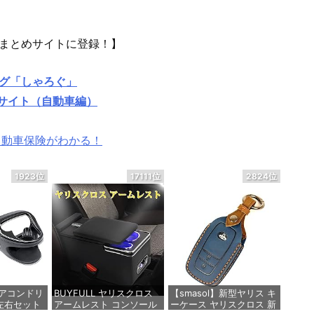
まとめサイトに登録！】
グ「しゃろぐ」
めサイト（自動車編）
自動車保険がわかる！
1923位
17111位
2824位
エアコンドリ
BUYFULL ヤリスクロス
【smasol】新型ヤリス キ
左右セット
アームレスト コンソール
ーケース ヤリスクロス 新