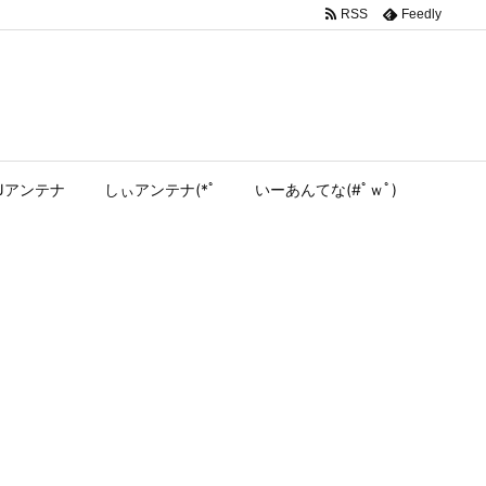
RSS
Feedly
Jアンテナ
しぃアンテナ(*ﾟ
いーあんてな(#ﾟｗﾟ)