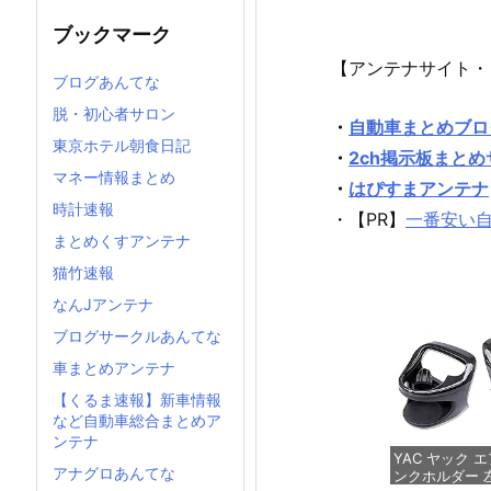
ブックマーク
【アンテナサイト・
ブログあんてな
脱・初心者サロン
・
自動車まとめブロ
東京ホテル朝食日記
・
2ch掲示板まと
マネー情報まとめ
・
はぴすまアンテナ
時計速報
・【PR】
一番安い
まとめくすアンテナ
猫竹速報
なんJアンテナ
ブログサークルあんてな
車まとめアンテナ
【くるま速報】新車情報
など自動車総合まとめア
ンテナ
YAC ヤック 
アナグロあんてな
ンクホルダー 