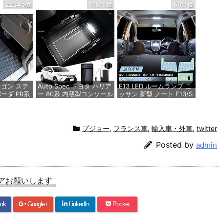
10系 ヤリス
ボックス トヨタYarisCros
型ハリアー 80系 キーケー
22340位
11513位
5011位
GRヤリス
s 取付簡単 LED付き USB
ス ハイラックス GUN125
/助手席用セ
ポート 肘掛 車内収納 ド
ランドクルーザー200系
リンクホルダー ヤリスク
ミライ MARK X 250G S
ロスアームレストusb202
専用設計 キーケース 本革
0年9月(令和2年9月) ～
キーカバー キーホルダー
格：¥4,489
カスタム パーツ ドレスア
ップ (2ボタン, 青)
価格：¥10,799
価格：¥2,180
ゴン ステ
Auto Spec トヨタ ハリア
E13 LED ルームランプ ニ
ーダ PR系
ー 80系 内蔵型コンソール
ッサン 新型 ノート E13/S
ンドラグマ
ボックス Harrier R2.06～
NE13 R2.12~/ ノートオー
 フロアマット
現行 MXUA8# AXUH8# 2
ラ FE13/FSNE13 年式：R
ポートUSB充電付き 車内
3.8~専用設計 車内灯 室内
収納ボックス 3Dトレイ
灯 6000K ホワイト 爆光
格：¥5,940
プジョー
,
フランス車
,
輸入車・外車
,
twitter
小物入れ 車種専用設計 内
ゴースト点灯対策 カスタ
装 パーツ 滑り止め ラバ
ムパーツ LEDバルブ LED
Posted by
admin
ーマット1点付き 収納アク
ルームランプ セット 3チ
セサリー 装着簡単 (ハリ
ップSMD搭載 純正交換 加
アー 80系, LEDセンサー
工不要 取付簡単 取扱説明
ライト＆USBポート付き)
書 メーカーより(ノートE1
アお願いします
3 用)
価格：¥5,980
価格：¥3,380
ok
Google+
LinkedIn
Pocket