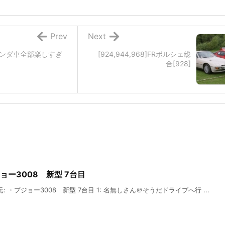
Prev
Next
ンダ車全部楽しすぎ
[924,944,968]FRポルシェ総
合[928]
ョー3008 新型 7台目
: ・プジョー3008 新型 7台目 1: 名無しさん＠そうだドライブへ行 ...