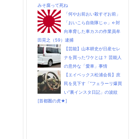
みそ腐って死ね
「何やお前おい殺すぞお前」
「おいこら自衛隊じゃ」←対
向車脅した車カスの作業員牟
田晃之（59）逮捕
【芸能】山本耕史が日産セレ
ナを買ったワケとは？ 芸能人
の意外な「愛車」事情
【エイベックス松浦会長】庶
民を見下す「“フェラーリ爆買
い”裏インスタ日記」の波紋
[首都圏の虎★]