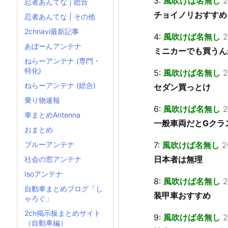
3:
風吹けば名無し
2
忍者あんてな | 総合
チョイノリおすすめ
忍者あんてな | その他
2chnavi最新記事
4:
風吹けば名無し
2
あぼーんアンテナ
ミニカーでも買うん
ねらーアンテナ (専門・
特化)
5:
風吹けば名無し
2
ねらーアンテナ (総合)
セダン買っとけ
乗り物速報
6:
風吹けば名無し
2
車まとめAntenna
一般車両だとGクラ
おまとめ
7:
風吹けば名無し
2
ブルーアンテナ
日本者は無理
社会の窓アンテナ
Isoアンテナ
8:
風吹けば名無し
2
自動車まとめブログ「し
装甲車おすすめ
ゃろぐ」
2ch掲示板まとめサイト
9:
風吹けば名無し
2
（自動車編）