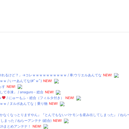
れるけど？」→コレｗｗｗｗｗｗｗｗｗｗ / 車:ウリエルあんてな
NEW!
/ いーあんてな(#ﾟｗﾟ)
NEW!
っす
NEW!
 / anaguro - 総合
NEW!
ｗ
/ にゅーもふ - 総合（フィルタ付き）
NEW!
ｗ / ヌルポあんてな｜乗り物
NEW!
なくなっとりますやん』『とんでもないバケモンを産み出してしまった』 / ねらーア
った / ねらーアンテナ (総合)
NEW!
2chまとめアンテナ！
NEW!