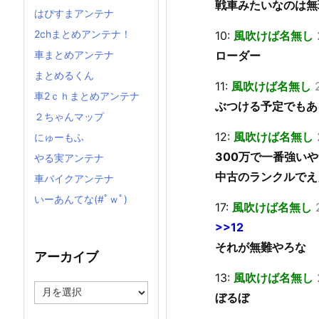
戦車みたいなのは無
はぴすまアンテナ
2chまとめアンテナ！
10:
風吹けば名無し
ローダー
車まとめアンテナ
まとめるくん
11:
風吹けば名無し
車2ｃｈまとめアンテナ
ぶつける予定でもあ
２ちゃんマップ
12:
風吹けば名無し
にゅーもふ
300万で一番強い
やる実アンテナ
中古のランクルでえ
車バイクアンテナ
いーあんてな(#ﾟｗﾟ)
17:
風吹けば名無し
>>12
それが無難やろな
アーカイブ
13:
風吹けば名無し
ア
ぼるぼ
ー
カ