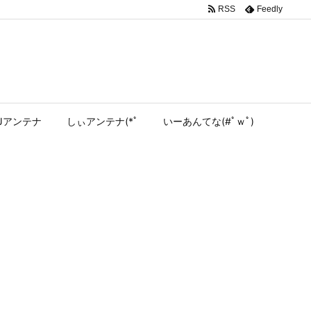
RSS
Feedly
Jアンテナ
しぃアンテナ(*ﾟ
いーあんてな(#ﾟｗﾟ)