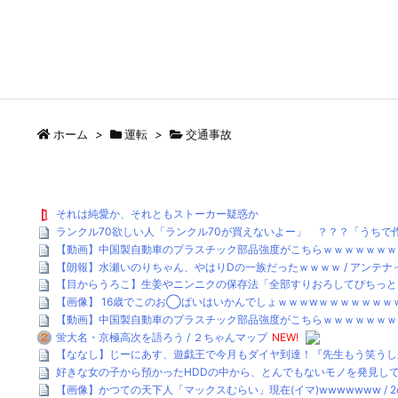
ホーム
>
運転
>
交通事故
それは純愛か、それともストーカー疑惑か
ランクル70欲しい人「ランクル70が買えないよー」 ？？？「うちで作
【動画】中国製自動車のプラスチック部品強度がこちらｗｗｗｗｗｗｗｗｗ 
【朗報】水瀬いのりちゃん、やはりDの一族だったｗｗｗｗ / アンテナ
【目からうろこ】生姜やニンニクの保存法「全部すりおろしてぴちっとして冷凍」
【画像】 16歳でこのお◯ぱいはいかんでしょｗｗｗwｗｗｗｗｗｗｗ
【動画】中国製自動車のプラスチック部品強度がこちらｗｗｗｗｗｗｗｗ
蛍大名・京極高次を語ろう / ２ちゃんマップ
NEW!
【ななし】じーにあす、遊戯王で今月もダイヤ到達！『先生もう笑うしか
好きな女の子から預かったHDDの中から、とんでもないモノを発見してしま
【画像】かつての天下人「マックスむらい」現在(イマ)wwwwwww / 