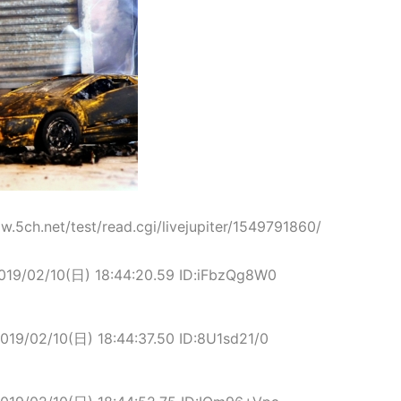
.5ch.net/test/read.cgi/livejupiter/1549791860/
019/02/10(日) 18:44:20.59 ID:iFbzQg8W0
019/02/10(日) 18:44:37.50 ID:8U1sd21/0