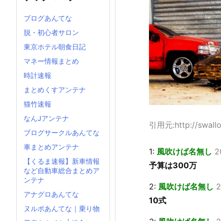
ブログあんてな
脱・初心者サロン
東京ホテル朝食日記
マネー情報まとめ
時計速報
まとめくすアンテナ
猫竹速報
なんJアンテナ
引用元:http://swallow
ブログサークルあんてな
車まとめアンテナ
1:
風吹けば名無し
2
【くるま速報】新車情報
予算は300万
など自動車総合まとめア
ンテナ
2:
風吹けば名無し
2
アナグロあんてな
10式
ヌルポあんてな｜乗り物