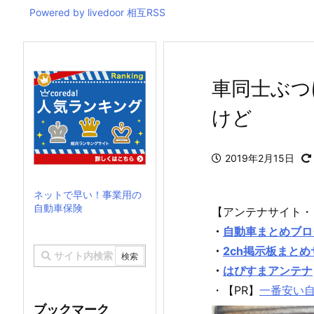
Powered by livedoor 相互RSS
車同士ぶつ
けど
2019年2月15日
ネットで早い！事業用の
自動車保険
【アンテナサイト・
・
自動車まとめブロ
・
2ch掲示板まと
・
はぴすまアンテナ
・【PR】
一番安い
ブックマーク