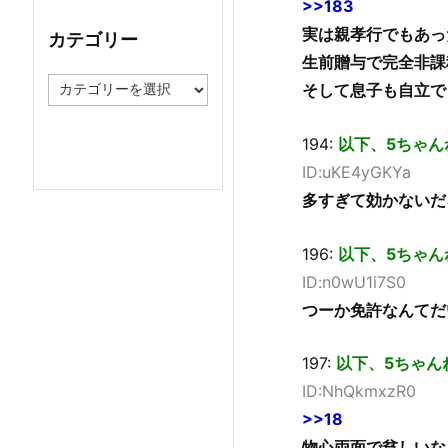
>>183
イ
ブ
実は親孝行でもあっ
カテゴリー
生前贈与で完全非課
カ
そして息子も自立で
テ
ゴ
リ
194:
以下、5ちゃん
ー
ID:uKE4yGKYa
多すぎて効かないだ
196:
以下、5ちゃん
ID:n0wU1i7S0
つーか免許なんてだ
197:
以下、5ちゃん
ID:NhQkmxzR0
>>18
物心両面で貧しいな