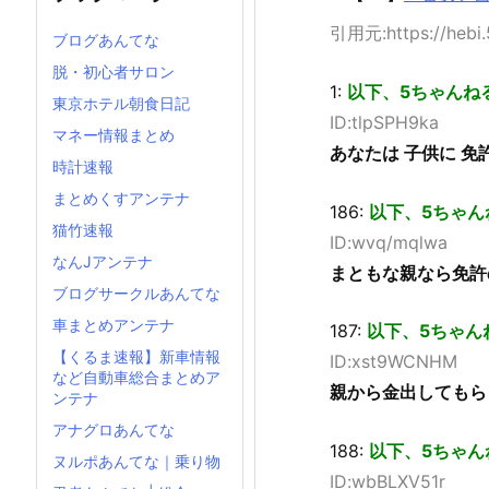
引用元:https://hebi.
ブログあんてな
脱・初心者サロン
1:
以下、5ちゃんね
東京ホテル朝食日記
ID:tlpSPH9ka
マネー情報まとめ
あなたは 子供に 免
時計速報
まとめくすアンテナ
186:
以下、5ちゃん
猫竹速報
ID:wvq/mqlwa
なんJアンテナ
まともな親なら免許
ブログサークルあんてな
車まとめアンテナ
187:
以下、5ちゃん
【くるま速報】新車情報
ID:xst9WCNHM
など自動車総合まとめア
親から金出してもら
ンテナ
アナグロあんてな
188:
以下、5ちゃん
ヌルポあんてな｜乗り物
ID:wbBLXV51r