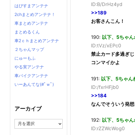
ID:B/DrHz4yd
はぴすまアンテナ
>>189
2chまとめアンテナ！
お客さんこん！
車まとめアンテナ
まとめるくん
190:
以下、5ちゃん
車2ｃｈまとめアンテナ
ID:tVz/xEPc0
２ちゃんマップ
禁止カード多過ぎじ
にゅーもふ
コンマイかよ
やる実アンテナ
車バイクアンテナ
191:
以下、5ちゃん
いーあんてな(#ﾟｗﾟ)
ID:/fxrHFjb0
>>184
なんでそういう発想
アーカイブ
192:
以下、5ちゃん
ア
ー
ID:rZZWcWog0
カ