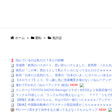
ホーム
>
運転
>
免許証
悩んでいるのは私だけ？夫との距離
茨城県「群馬のパスポート、思い切りパクりました」群馬県「 / ヌル
彼氏が『この車』買おうとして私とケンカになってるんだけどｗｗｗｗｗｗ
欧州「日本だけ反則だろ…」 世界の『日本びいき』にヨーロッパ全土から不満の
【ホロライブ】ニコ、引っ越し先に洗濯機置き場がない / ねらーアンテナ
連れて行かれた / ねらーアンテナ (総合)
NEW!
スシローとTOYOTA GAZOO Racingがコラボ！8月5日より全国店舗で
ランクル70欲しい人「ランクル70が買えないよー」 ？？？「うちで作
【朗報】水瀬いのりちゃん、やはりDの一族だったｗｗｗｗ / アンテナ
【動画】中国製自動車のプラスチック部品強度がこちらｗｗｗｗｗｗｗｗｗ 
PCパーツ高すぎて自作する人減ってるよな / ２ちゃんマップ
NEW!