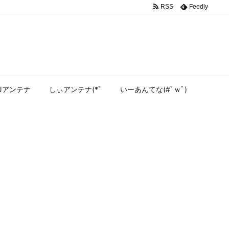
RSS
Feedly
Jアンテナ
しぃアンテナ(*ﾟ
いーあんてな(#ﾟｗﾟ)