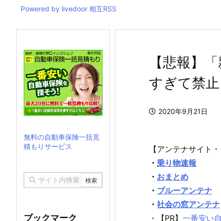
Powered by livedoor 相互RSS
【悲報】「
すぎて禁止
2020年9月21日
無料の自動車保険一括見
積もりサービス
【アンテナサイト・
・
乗り物速報
・
おまとめ
・
ブルーアンテナ
・
社会の窓アンテナ
ブックマーク
・【PR】
一番安い