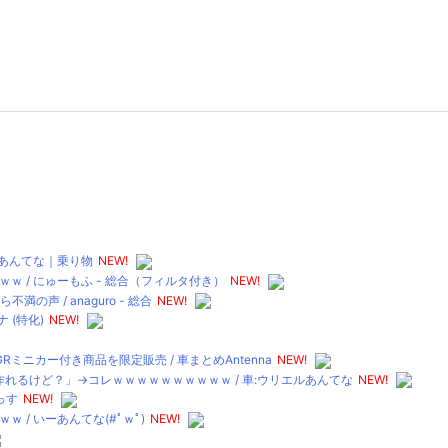
ポあんてな｜乗り物
NEW!
 / にゅーもふ - 総合（フィルタ付き）
NEW!
声 / anaguro - 総合
NEW!
 (特化)
NEW!
GRミニカー付き商品を限定販売 / 車まとめAntenna
NEW!
れるけど？」→コレｗｗｗｗｗｗｗｗｗｗ / 車:ウリエルあんてな
NEW!
っす
NEW!
/ いーあんてな(#ﾟｗﾟ)
NEW!