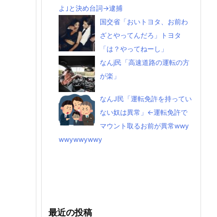
よ｣と決め台詞→逮捕
国交省「おいトヨタ、お前わ
ざとやってんだろ」トヨタ
「は？やってねーし」
なんj民「高速道路の運転の方
が楽」
なんJ民「運転免許を持ってい
ない奴は異常」←運転免許で
マウント取るお前が異常wwy
wwywwywwy
最近の投稿