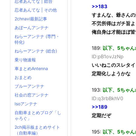
忍者あんてな | 総合
>>183
忍者あんてな | その他
すまんな、爺さんの
2chnavi最新記事
不労所得はガチ旨よ
あぼーんアンテナ
俺自身は才能ほぼ皆
ねらーアンテナ (専門・
特化)
189:
以下、5ちゃん
ねらーアンテナ (総合)
ID:pB1ovJzNp
乗り物速報
いいねこのスレタイ
車まとめAntenna
定期化しようかな
おまとめ
ブルーアンテナ
193:
以下、5ちゃん
社会の窓アンテナ
ID:q3rbBkhV0
Isoアンテナ
>>189
自動車まとめブログ「し
定期だぞ
ゃろぐ」
2ch掲示板まとめサイト
195:
以下、5ちゃん
（自動車編）