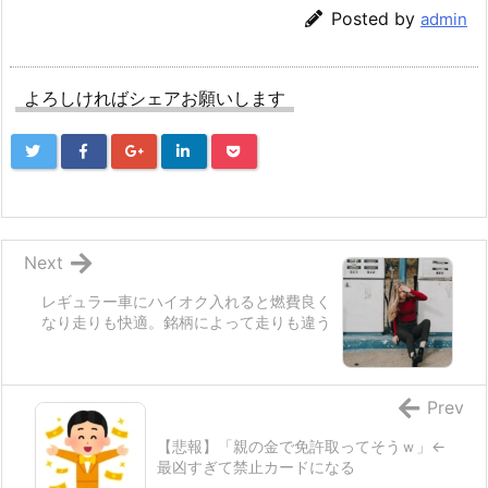
装 パーツ 滑り止め ラバ
ムパーツ LEDバルブ LED
Posted by
admin
ーマット1点付き 収納アク
ルームランプ セット 3チ
セサリー 装着簡単 (ハリ
ップSMD搭載 純正交換 加
アー 80系, LEDセンサー
工不要 取付簡単 取扱説明
ライト＆USBポート付き)
書 メーカーより(ノートE1
よろしければシェアお願いします
3 用)
価格：¥5,980
価格：¥3,380
Next
レギュラー車にハイオク入れると燃費良く
なり走りも快適。銘柄によって走りも違う
Prev
【悲報】「親の金で免許取ってそうｗ」←
最凶すぎて禁止カードになる