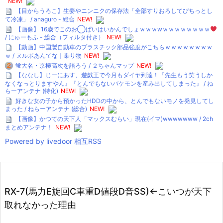
NEW!
【目からうろこ】生姜やニンニクの保存法「全部すりおろしてぴちっとし
て冷凍」 / anaguro - 総合
NEW!
【画像】 16歳でこのお◯ぱいはいかんでしょｗｗｗwｗｗｗｗｗｗｗｗ
/ にゅーもふ - 総合（フィルタ付き）
NEW!
【動画】中国製自動車のプラスチック部品強度がこちらｗｗｗｗｗｗｗｗ
ｗ / ヌルポあんてな｜乗り物
NEW!
蛍大名・京極高次を語ろう / ２ちゃんマップ
NEW!
【ななし】じーにあす、遊戯王で今月もダイヤ到達！『先生もう笑うしか
なくなっとりますやん』『とんでもないバケモンを産み出してしまった』 / ね
らーアンテナ (特化)
NEW!
好きな女の子から預かったHDDの中から、とんでもないモノを発見してし
まった / ねらーアンテナ (総合)
NEW!
【画像】かつての天下人「マックスむらい」現在(イマ)wwwwwww / 2ch
まとめアンテナ！
NEW!
Powered by livedoor 相互RSS
RX-7(馬力E旋回C車重D値段D音SS)←こいつが天下
取れなかった理由