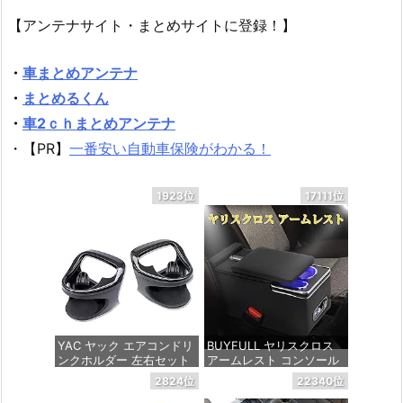
【アンテナサイト・まとめサイトに登録！】
・
車まとめアンテナ
・
まとめるくん
・
車2ｃｈまとめアンテナ
・【PR】
一番安い自動車保険がわかる！
1923位
17111位
YAC ヤック エアコンドリ
BUYFULL ヤリスクロス
ンクホルダー 左右セット
アームレスト コンソール
トヨタ 10系 210系 ヤリス
ボックス トヨタYarisCros
2824位
22340位
ヤリスクロス GRヤリス
s 取付簡単 LED付き USB