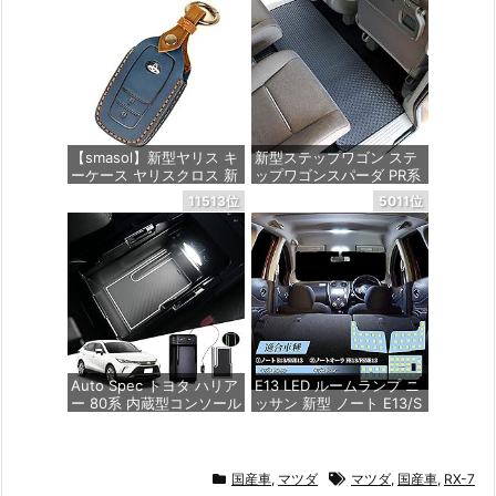
専用 運転席用/助手席用セ
ポート 肘掛 車内収納 ド
ット
リンクホルダー ヤリスク
ロスアームレストusb202
0年9月(令和2年9月) ～
価格：¥4,489
価格：¥10,799
【smasol】新型ヤリス キ
新型ステップワゴン ステ
ーケース ヤリスクロス 新
ップワゴンスパーダ PR系
型ハリアー 80系 キーケー
ラバー製セカンドラグマ
11513位
5011位
ス ハイラックス GUN125
ット YMT - フロアマット
ランドクルーザー200系
ミライ MARK X 250G S
価格：¥5,940
専用設計 キーケース 本革
キーカバー キーホルダー
カスタム パーツ ドレスア
ップ (2ボタン, 青)
価格：¥2,180
Auto Spec トヨタ ハリア
E13 LED ルームランプ ニ
ー 80系 内蔵型コンソール
ッサン 新型 ノート E13/S
ボックス Harrier R2.06～
NE13 R2.12~/ ノートオー
現行 MXUA8# AXUH8# 2
ラ FE13/FSNE13 年式：R
ポートUSB充電付き 車内
3.8~専用設計 車内灯 室内
収納ボックス 3Dトレイ
灯 6000K ホワイト 爆光
国産車
,
マツダ
マツダ
,
国産車
,
RX-7
小物入れ 車種専用設計 内
ゴースト点灯対策 カスタ