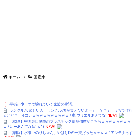
ホーム
>
国産車
平穏が少しずつ壊れていく家族の物語。
ランクル70欲しい人「ランクル70が買えないよー」 ？？？「うちで作れ
るけど？」→コレｗｗｗｗｗｗｗｗｗｗ / 車:ウリエルあんてな
NEW!
【動画】中国製自動車のプラスチック部品強度がこちらｗｗｗｗｗｗｗｗ
ｗ / いーあんてな(#ﾟｗﾟ)
NEW!
【朗報】水瀬いのりちゃん、やはりDの一族だったｗｗｗｗ / アンテナっす