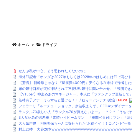
ホーム
>
ドライブ
ぜんぶ私が中心、そう思われたくないのに
海外F1記者「ホンダは2027年もしくは2028年のはじめにはF1で再び
【驚愕】 新幹線じゃなく『帰省費4000円』安くなる在来線で帰省した結
嫁の銀行口座が突如凍結されて三菱UFJ銀行に問い合わせ、「説明できない」
【VTuber】神楽めあのマネージャー、本人に「ファンクラブ更新して」
若林有子アナ うっすらと透ける！！ / ねらーアンテナ (総合)
NEW!
フェラーリ「ルーチェ・ショック」余波収まらず。CEOやデザイナーをパロ
ランクル70欲しい人「ランクル70が買えないよー」 ？？？「うちで作
3大盆休みの害悪車「常時ハイビームマン」「車間ベタ付けマン」「法定速度
大人気声優・岡咲美保ちゃんに寄せられた″お祝イイ！！コメント”一覧ｗ
村上26本 大谷26本wwwwwwwwwwwwwwwwwwwwwwwwwwww