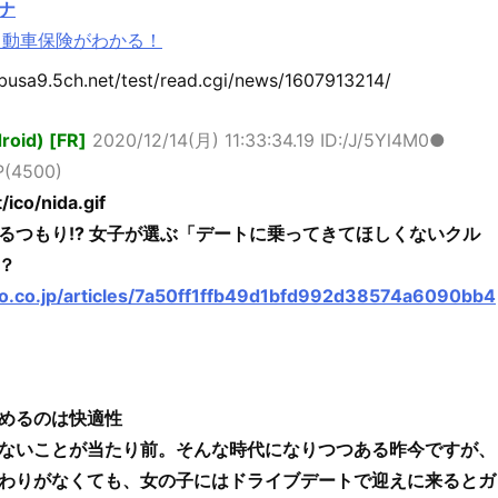
ナ
自動車保険がわかる！
usa9.5ch.net/test/read.cgi/news/1607913214/
id) [FR]
2020/12/14(月) 11:33:34.19 ID:/J/5Yl4M0●
P(4500)
/ico/nida.gif
るつもり!? 女子が選ぶ「デートに乗ってきてほしくないクル
？
oo.co.jp/articles/7a50ff1ffb49d1bfd992d38574a6090bb4
めるのは快適性
ないことが当たり前。そんな時代になりつつある昨今ですが、
わりがなくても、女の子にはドライブデートで迎えに来るとガ