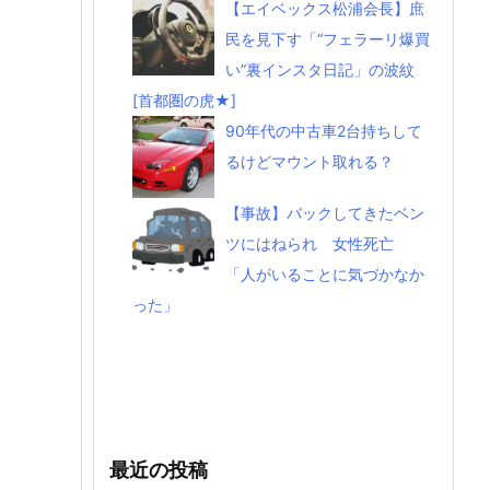
【エイベックス松浦会長】庶
民を見下す「“フェラーリ爆買
い”裏インスタ日記」の波紋
[首都圏の虎★]
90年代の中古車2台持ちして
るけどマウント取れる？
【事故】バックしてきたベン
ツにはねられ 女性死亡
「人がいることに気づかなか
った」
最近の投稿