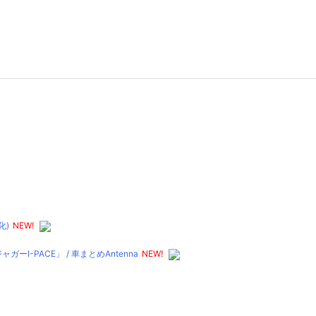
化)
NEW!
PACE」 / 車まとめAntenna
NEW!