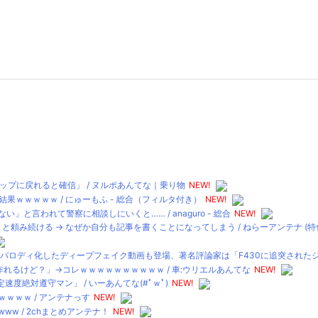
トップに戻れると確信」 / ヌルポあんてな｜乗り物
NEW!
果ｗｗｗｗｗ / にゅーもふ - 総合（フィルタ付き）
NEW!
と言われて警察に相談しにいくと…… / anaguro - 総合
NEW!
と頼み続ける → なぜか自分も記事を書くことになってしまう / ねらーアンテナ (特
ディ化したディープフェイク動画も登場、著名評論家は「F430に追突されたジャガーI-
れるけど？」→コレｗｗｗｗｗｗｗｗｗｗ / 車:ウリエルあんてな
NEW!
絶対遵守マン」 / いーあんてな(#ﾟｗﾟ)
NEW!
ｗｗｗ / アンテナっす
NEW!
ww / 2chまとめアンテナ！
NEW!