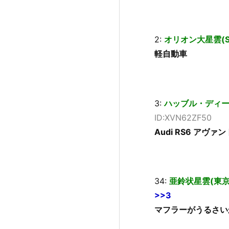
2:
オリオン大星雲(SB-
軽自動車
3:
ハッブル・ディープ
ID:XVN62ZF50
Audi RS6 ア
34:
亜鈴状星雲(東京都
>>3
マフラーがうるさい