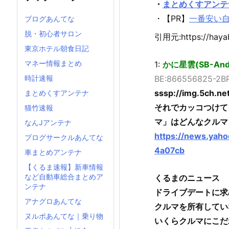
・
まとめくすアンテ
・【PR】
一番安い
ブログあんてな
脱・初心者サロン
引用元:https://hayab
東京ホテル朝食日記
マネー情報まとめ
1:
かに星雲(SB-Andro
時計速報
BE:866556825-2B
sssp://img.5ch.net
まとめくすアンテナ
それでカッコつけて
猫竹速報
マ」はどんなクルマ
なんJアンテナ
https://news.yah
ブログサークルあんてな
4a07cb
車まとめアンテナ
【くるま速報】新車情報
など自動車総合まとめア
くるまのニュース
ンテナ
ドライブデートに求
アナグロあんてな
クルマを所有してい
ヌルポあんてな｜乗り物
いくらクルマにこだ