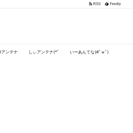
RSS
Feedly
Jアンテナ
しぃアンテナ(*ﾟ
いーあんてな(#ﾟｗﾟ)