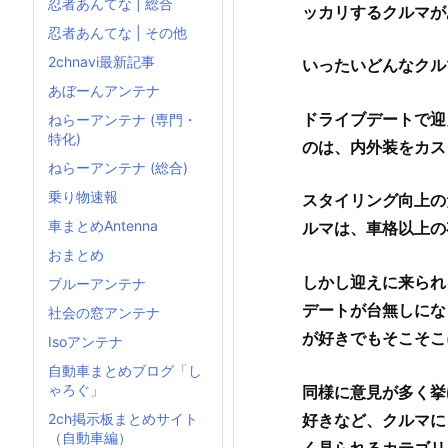
忍者あんてな | 総合
ッカリするクルマが
忍者あんてな | その他
2chnavi最新記事
いったいどんなクル
あぼーんアンテナ
ドライブデートで迎
ねらーアンテナ (専門・
特化)
のは、内外装をカス
ねらーアンテナ (総合)
乗り物速報
スタイリング向上の
車まとめAntenna
ルマは、車格以上の
おまとめ
しかし迎えに来られ
ブルーアンテナ
デートが台無しにな
社会の窓アンテナ
が好きでもそこそこ
Isoアンテナ
自動車まとめブログ「し
ゃろぐ」
同様に意見が多く挙
好きなど、クルマに
2ch掲示板まとめサイト
（自動車編）
く見られるカテゴリ